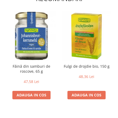
Lapte bio si bauturi vegetale
Sirop bio
Sucuri din fructe si legume bio
Superalimente
Pudre proteice bio
Superalimente bio
Uleiuri, grasimi si otet
Grasimi bio
Otet bio
Făină din samburi de
Fulgi de drojdie bio, 150 g
roscove, 65 g
Ulei bio
48,36 Lei
Ulei de masline bio
47,58 Lei
Uleiuri esentiale alimentare bio
Uleiuri Oxyguard
ADAUGA IN COS
ADAUGA IN COS