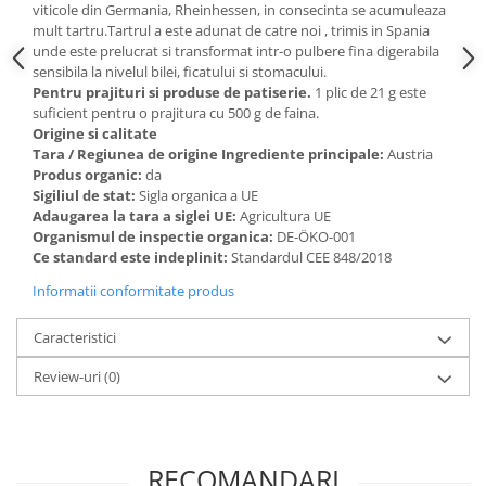
viticole din Germania, Rheinhessen, in consecinta se acumuleaza
Paste si fidea
mult tartru.Tartrul a este adunat de catre noi , trimis in Spania
Paste bio din emmer
unde este prelucrat si transformat intr-o pulbere fina digerabila
sensibila la nivelul bilei, ficatului si stomacului.
Paste bio din grau
Pentru prajituri si produse de patiserie.
1 plic de 21 g este
Paste bio din spelta
suficient pentru o prajitura cu 500 g de faina.
Paste bio fara gluten
Origine si calitate
Tara / Regiunea de origine Ingrediente principale:
Austria
Paste bio integrale
Produs organic:
da
Paste bio pentru copii
Sigiliul de stat:
Sigla organica a UE
Adaugarea la tara a siglei UE:
Agricultura UE
Paste fainoase bio
Organismul de inspectie organica:
DE-ÖKO-001
Pateu, sosuri si conserve
Ce standard este indeplinit:
Standardul CEE 848/2018
Conserve de peste bio
Informatii conformitate produs
Crenvursti si pateu din carne bio
Pateu bio si creme vegetale
Caracteristici
Sosuri bio
Review-uri
(0)
Produse din tomate
Ketchup bio
Sosuri bio din tomate
RECOMANDARI
Sucuri si bauturi bio