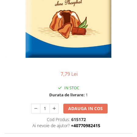
Uleiuri esentiale bio
Faina bio si gris
Mixuri bio si blaturi
Paine bio
Ciocolata, cacao si cafea
Cacao bio
Cafea bio
Cafea bio din cereale
Ciocolata bio
Condimente si supe bio
7,79 Lei
Condimente bio
Maioneza bio
IN STOC
Mancare asiatica bio
Durata de livrare:
1
Mustar bio
ADAUGA IN COS
Sare si mixuri de sare
Supa bio
Cod Produs:
615172
Ai nevoie de ajutor?
+40770982415
Dulceata si creme bio
Compoturi bio