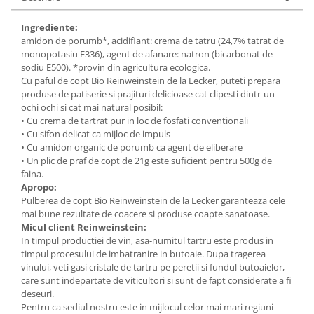
Budinca bio
Ingrediente:
Indulcitori bio
amidon de porumb*, acidifiant: crema de tatru (24,7% tatrat de
monopotasiu E336), agent de afanare: natron (bicarbonat de
Inghetata bio si decoratiuni
sodiu E500). *provin din agricultura ecologica.
Ingrediente bio pentru copt
Cu paful de copt Bio Reinweinstein de la Lecker, puteti prepara
Masline bio si antipasti
produse de patiserie si prajituri delicioase cat clipesti dintr-un
ochi ochi si cat mai natural posibil:
Antipasti bio
• Cu crema de tartrat pur in loc de fosfati conventionali
Masline bio
• Cu sifon delicat ca mijloc de impuls
• Cu amidon organic de porumb ca agent de eliberare
Pesto bio
• Un plic de praf de copt de 21g este suficient pentru 500g de
Musli si terci
faina.
Apropo:
Fulgi din cereale bio
Pulberea de copt Bio Reinweinstein de la Lecker garanteaza cele
Musli bio
mai bune rezultate de coacere si produse coapte sanatoase.
Micul client Reinweinstein:
Terci bio
In timpul productiei de vin, asa-numitul tartru este produs in
Orez bio si leguminoase
timpul procesului de imbatranire in butoaie. Dupa tragerea
vinului, veti gasi cristale de tartru pe peretii si fundul butoaielor,
Legume bio
care sunt indepartate de viticultori si sunt de fapt considerate a fi
Legume bio in conserva
deseuri.
Orez bio
Pentru ca sediul nostru este in mijlocul celor mai mari regiuni