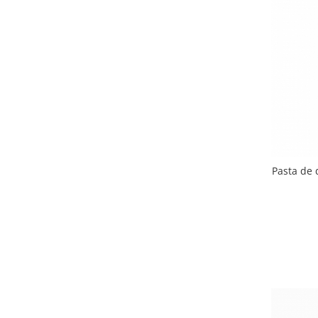
Lapte bio si bauturi vegetale
Sirop bio
Sucuri din fructe si legume bio
Superalimente
Pudre proteice bio
Superalimente bio
Uleiuri, grasimi si otet
Grasimi bio
Pasta de d
Otet bio
Ulei bio
Ulei de masline bio
Uleiuri esentiale alimentare bio
Uleiuri Oxyguard