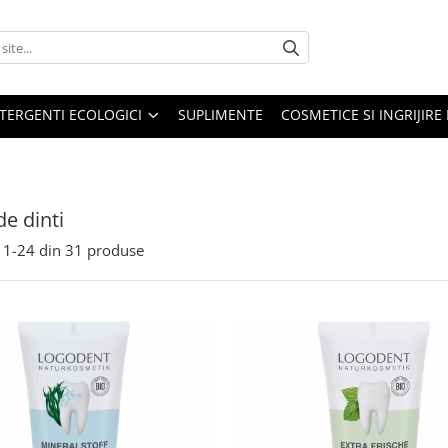
TERGENTI ECOLOGICI
SUPLIMENTE
COSMETICE SI INGRIJIR
de dinti
1-
24
din
31
produse