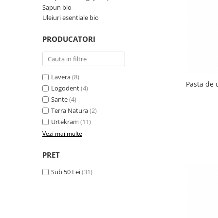
Uleiuri esentiale bio
Faina bio si gris
Sapun bio
Uleiuri esentiale bio
Mixuri bio si blaturi
Paine bio
PRODUCATORI
Ciocolata, cacao si cafea
Cacao bio
Cafea bio
Lavera
(8)
Pasta de d
Cafea bio din cereale
Logodent
(4)
Ciocolata bio
Sante
(4)
Condimente si supe bio
Terra Natura
(2)
Urtekram
(11)
Condimente bio
Vezi mai multe
Maioneza bio
Mancare asiatica bio
PRET
Mustar bio
Sub 50 Lei
(31)
Sare si mixuri de sare
Supa bio
Dulceata si creme bio
Compoturi bio