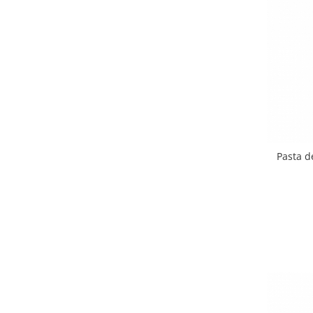
Paste si fidea
Paste bio din emmer
Paste bio din grau
Paste bio din spelta
Paste bio fara gluten
Paste bio integrale
Paste bio pentru copii
Paste fainoase bio
Pasta de
Pateu, sosuri si conserve
Conserve de peste bio
Crenvursti si pateu din carne bio
Pateu bio si creme vegetale
Sosuri bio
Produse din tomate
Ketchup bio
Sosuri bio din tomate
Sucuri si bauturi bio