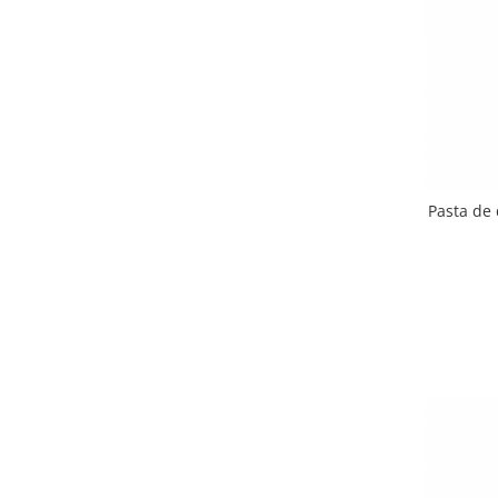
Creme bio din nuci si alune
Gemuri si dulceata bio
Piure bio din fructe
Dulciuri si batoane bio
Batoane bio cu fructe
Biscuiti si napolitane bio
Bomboane bio
Pasta de 
Dulciuri bio
Guma de mestecat bio
Jeleuri bio
Sticksuri, chipsuri si covrigei
Fructe, nuci, alune si seminte
Fructe bio uscate
Nuci si alune bio
Seminte bio din plante oleaginoase
Seminte bio pentru germinat
Ingrediente patiserie bio