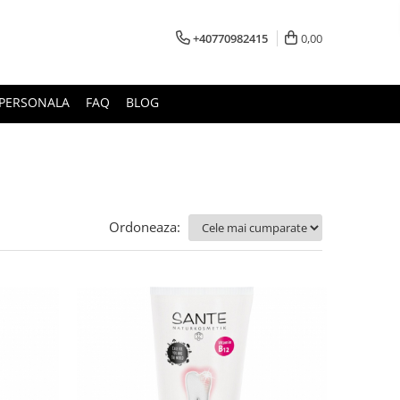
+40770982415
0,00
E PERSONALA
FAQ
BLOG
Ordoneaza: