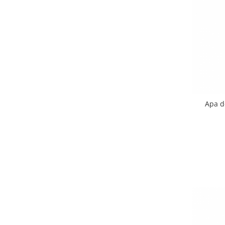
Budinca bio
Indulcitori bio
Inghetata bio si decoratiuni
Ingrediente bio pentru copt
Masline bio si antipasti
Antipasti bio
Masline bio
Apa d
Pesto bio
Musli si terci
Fulgi din cereale bio
Musli bio
Terci bio
Orez bio si leguminoase
Legume bio
Legume bio in conserva
Orez bio