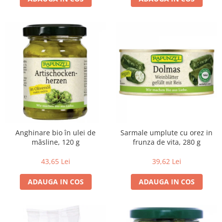
Budinca bio
Indulcitori bio
Inghetata bio si decoratiuni
Ingrediente bio pentru copt
Masline bio si antipasti
Antipasti bio
Masline bio
Pesto bio
Musli si terci
Anghinare bio în ulei de
Sarmale umplute cu orez in
Fulgi din cereale bio
măsline, 120 g
frunza de vita, 280 g
Musli bio
43,65 Lei
39,62 Lei
Terci bio
Orez bio si leguminoase
ADAUGA IN COS
ADAUGA IN COS
Legume bio
Legume bio in conserva
Orez bio