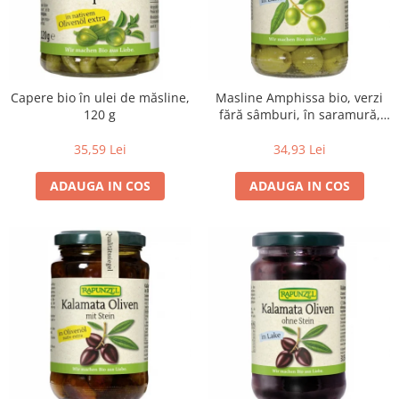
Lapte bio si bauturi vegetale
Sirop bio
Sucuri din fructe si legume bio
Superalimente
Capere bio în ulei de măsline,
Masline Amphissa bio, verzi
120 g
fără sâmburi, în saramură,
Pudre proteice bio
315 g
Superalimente bio
35,59 Lei
34,93 Lei
Uleiuri, grasimi si otet
ADAUGA IN COS
ADAUGA IN COS
Grasimi bio
Otet bio
Ulei bio
Ulei de masline bio
Uleiuri esentiale alimentare bio
Uleiuri Oxyguard