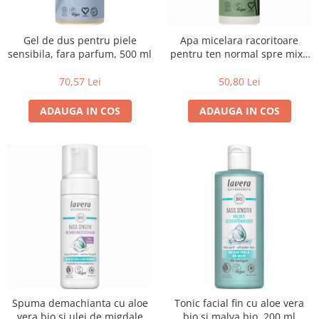
Uleiuri esentiale bio
Faina bio si gris
Mixuri bio si blaturi
Gel de dus pentru piele
Apa micelara racoritoare
Paine bio
sensibila, fara parfum, 500 ml
pentru ten normal spre mixt,
Ciocolata, cacao si cafea
250 ml
70,57 Lei
50,80 Lei
Cacao bio
Cafea bio
ADAUGA IN COS
ADAUGA IN COS
Cafea bio din cereale
Ciocolata bio
Condimente si supe bio
Condimente bio
Maioneza bio
Mancare asiatica bio
Mustar bio
Sare si mixuri de sare
Supa bio
Dulceata si creme bio
Spuma demachianta cu aloe
Tonic facial fin cu aloe vera
Compoturi bio
vera bio si ulei de migdale
bio si malva bio, 200 ml