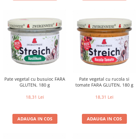
Lapte bio si bauturi vegetale
Sirop bio
Sucuri din fructe si legume bio
Superalimente
Pudre proteice bio
Superalimente bio
Uleiuri, grasimi si otet
Grasimi bio
Otet bio
Pate vegetal cu busuioc FARA
Pate vegetal cu rucola si
Ulei bio
GLUTEN, 180 g
tomate FARA GLUTEN, 180 g
Ulei de masline bio
18,31 Lei
18,31 Lei
Uleiuri esentiale alimentare bio
Uleiuri Oxyguard
ADAUGA IN COS
ADAUGA IN COS