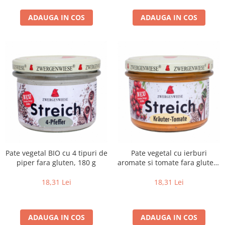
Paste si fidea
ADAUGA IN COS
ADAUGA IN COS
Paste bio din emmer
Paste bio din grau
Paste bio din spelta
Paste bio fara gluten
Paste bio integrale
Paste bio pentru copii
Paste fainoase bio
Pateu, sosuri si conserve
Conserve de peste bio
Crenvursti si pateu din carne bio
Pate vegetal BIO cu 4 tipuri de
Pate vegetal cu ierburi
Pateu bio si creme vegetale
piper fara gluten, 180 g
aromate si tomate fara gluten,
Sosuri bio
180 g
Produse din tomate
18,31 Lei
18,31 Lei
Ketchup bio
Sosuri bio din tomate
ADAUGA IN COS
ADAUGA IN COS
Sucuri si bauturi bio