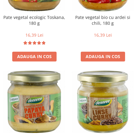
Uleiuri esentiale bio
Faina bio si gris
Mixuri bio si blaturi
Pate vegetal ecologic Toskana,
Pate vegetal bio cu ardei si
Paine bio
180 g
chili, 180 g
Ciocolata, cacao si cafea
16,39 Lei
16,39 Lei
Cacao bio
Cafea bio
Cafea bio din cereale
ADAUGA IN COS
ADAUGA IN COS
Ciocolata bio
Condimente si supe bio
Condimente bio
Maioneza bio
Mancare asiatica bio
Mustar bio
Sare si mixuri de sare
Supa bio
Dulceata si creme bio
Compoturi bio