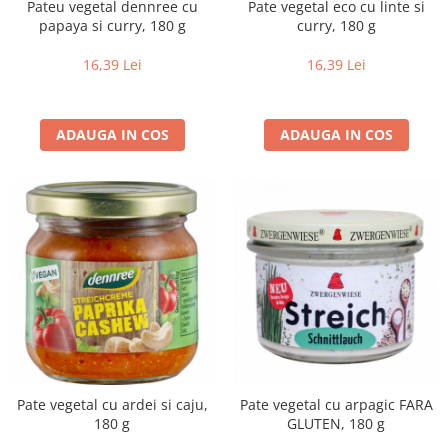
Pateu vegetal dennree cu
Pate vegetal eco cu linte si
Creme bio din nuci si alune
papaya si curry, 180 g
curry, 180 g
Gemuri si dulceata bio
16,39 Lei
16,39 Lei
Piure bio din fructe
Dulciuri si batoane bio
Batoane bio cu fructe
ADAUGA IN COS
ADAUGA IN COS
Biscuiti si napolitane bio
Bomboane bio
Dulciuri bio
Guma de mestecat bio
Jeleuri bio
Sticksuri, chipsuri si covrigei
Fructe, nuci, alune si seminte
Fructe bio uscate
Nuci si alune bio
Seminte bio din plante oleaginoase
Pate vegetal cu ardei si caju,
Pate vegetal cu arpagic FARA
Seminte bio pentru germinat
180 g
GLUTEN, 180 g
Ingrediente patiserie bio