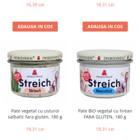
16,39 Lei
18,31 Lei
Budinca bio
Indulcitori bio
Inghetata bio si decoratiuni
ADAUGA IN COS
ADAUGA IN COS
Ingrediente bio pentru copt
Masline bio si antipasti
Antipasti bio
Masline bio
Pesto bio
Musli si terci
Fulgi din cereale bio
Musli bio
Terci bio
Orez bio si leguminoase
Pate vegetal cu usturoi
Pate BIO vegetal cu hrean
salbatic fara gluten, 180 g
FARA GLUTEN, 180 g
Legume bio
Legume bio in conserva
18,31 Lei
18,31 Lei
Orez bio