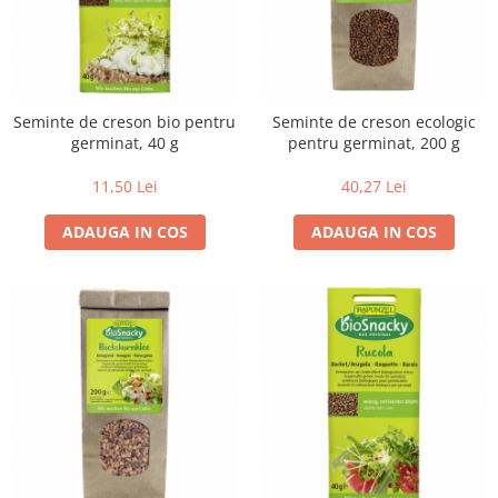
Lapte bio si bauturi vegetale
Sirop bio
Sucuri din fructe si legume bio
Superalimente
Seminte de creson bio pentru
Seminte de creson ecologic
germinat, 40 g
pentru germinat, 200 g
Pudre proteice bio
Superalimente bio
11,50 Lei
40,27 Lei
Uleiuri, grasimi si otet
ADAUGA IN COS
ADAUGA IN COS
Grasimi bio
Otet bio
Ulei bio
Ulei de masline bio
Uleiuri esentiale alimentare bio
Uleiuri Oxyguard