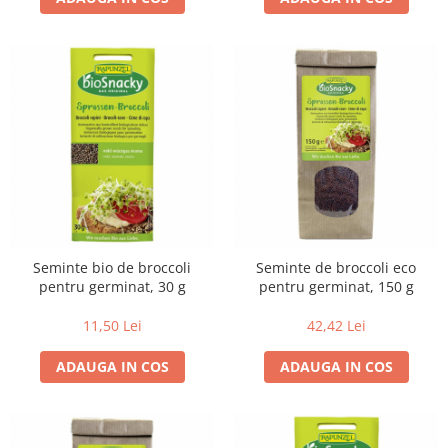
Budinca bio
Indulcitori bio
Inghetata bio si decoratiuni
Ingrediente bio pentru copt
Masline bio si antipasti
Antipasti bio
Masline bio
Pesto bio
Musli si terci
Seminte bio de broccoli
Seminte de broccoli eco
Fulgi din cereale bio
pentru germinat, 30 g
pentru germinat, 150 g
Musli bio
11,50 Lei
42,42 Lei
Terci bio
Orez bio si leguminoase
ADAUGA IN COS
ADAUGA IN COS
Legume bio
Legume bio in conserva
Orez bio