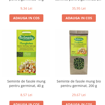
g
Creme bio din nuci si alune
9,34 Lei
35,95 Lei
Gemuri si dulceata bio
Piure bio din fructe
ADAUGA IN COS
ADAUGA IN COS
Dulciuri si batoane bio
Batoane bio cu fructe
Biscuiti si napolitane bio
Bomboane bio
Dulciuri bio
Guma de mestecat bio
Jeleuri bio
Sticksuri, chipsuri si covrigei
Fructe, nuci, alune si seminte
Fructe bio uscate
Seminte de fasole mung
Seminte de fasole mung bio
pentru germinat, 40 g
pentru germinat, 200 g
Nuci si alune bio
Seminte bio din plante oleaginoase
8,57 Lei
29,67 Lei
Seminte bio pentru germinat
ADAUGA IN COS
ADAUGA IN COS
Ingrediente patiserie bio