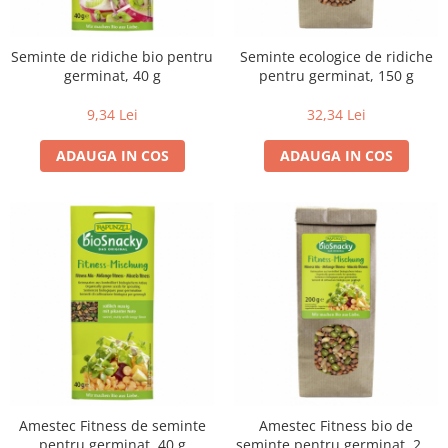
Uleiuri esentiale bio
Faina bio si gris
Mixuri bio si blaturi
Seminte de ridiche bio pentru
Seminte ecologice de ridiche
Paine bio
germinat, 40 g
pentru germinat, 150 g
Ciocolata, cacao si cafea
9,34 Lei
32,34 Lei
Cacao bio
Cafea bio
ADAUGA IN COS
ADAUGA IN COS
Cafea bio din cereale
Ciocolata bio
Condimente si supe bio
Condimente bio
Maioneza bio
Mancare asiatica bio
Mustar bio
Sare si mixuri de sare
Supa bio
Dulceata si creme bio
Amestec Fitness de seminte
Amestec Fitness bio de
Compoturi bio
pentru germinat, 40 g
seminte pentru germinat, 200