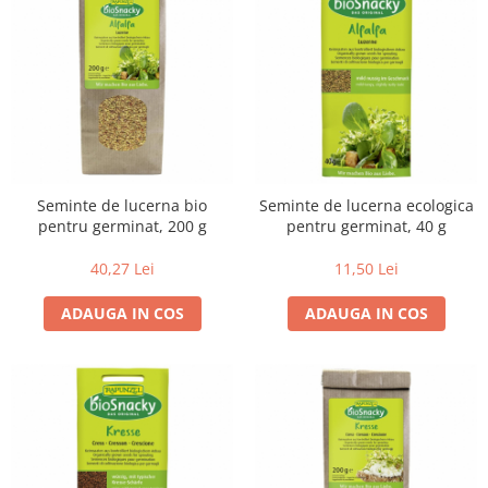
Paste si fidea
Paste bio din emmer
Paste bio din grau
Paste bio din spelta
Paste bio fara gluten
Paste bio integrale
Paste bio pentru copii
Seminte de lucerna bio
Seminte de lucerna ecologica
Paste fainoase bio
pentru germinat, 200 g
pentru germinat, 40 g
Pateu, sosuri si conserve
40,27 Lei
11,50 Lei
Conserve de peste bio
Crenvursti si pateu din carne bio
ADAUGA IN COS
ADAUGA IN COS
Pateu bio si creme vegetale
Sosuri bio
Produse din tomate
Ketchup bio
Sosuri bio din tomate
Sucuri si bauturi bio