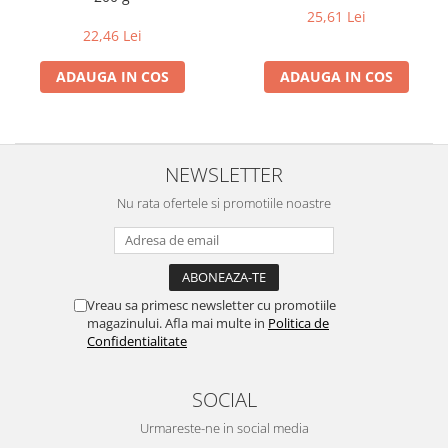
25,61 Lei
Creme bio din nuci si alune
22,46 Lei
Gemuri si dulceata bio
Piure bio din fructe
ADAUGA IN COS
ADAUGA IN COS
Dulciuri si batoane bio
Batoane bio cu fructe
Biscuiti si napolitane bio
NEWSLETTER
Bomboane bio
Nu rata ofertele si promotiile noastre
Dulciuri bio
Guma de mestecat bio
Jeleuri bio
Sticksuri, chipsuri si covrigei
Vreau sa primesc newsletter cu promotiile
Fructe, nuci, alune si seminte
magazinului. Afla mai multe in
Politica de
Confidentialitate
Fructe bio uscate
Nuci si alune bio
SOCIAL
Seminte bio din plante oleaginoase
Seminte bio pentru germinat
Urmareste-ne in social media
Ingrediente patiserie bio