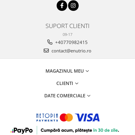
Budinca bio
Indulcitori bio
SUPORT CLIENTI
Inghetata bio si decoratiuni
Ingrediente bio pentru copt
09-17
Masline bio si antipasti
+40770982415
Antipasti bio
contact@enutrio.ro
Masline bio
Pesto bio
MAGAZINUL MEU
Musli si terci
Fulgi din cereale bio
CLIENTI
Musli bio
DATE COMERCIALE
Terci bio
Orez bio si leguminoase
Legume bio
Legume bio in conserva
Orez bio