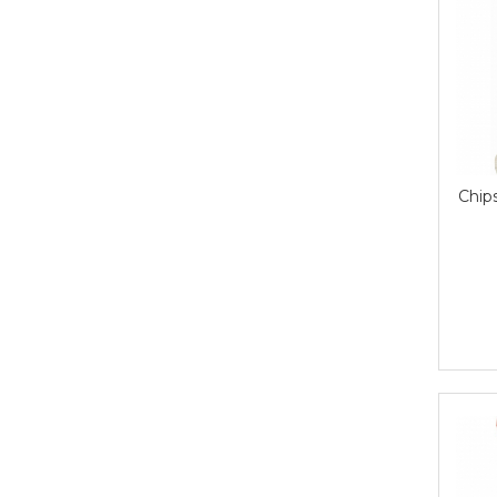
Pudre proteice bio
Superalimente bio
Uleiuri, grasimi si otet
Grasimi bio
Otet bio
Ulei bio
Ulei de masline bio
Chips
Uleiuri esentiale alimentare bio
Uleiuri Oxyguard