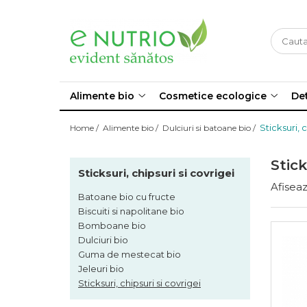
Alimente bio
Cosmetice ecologice
Detergenti ecologici
Alimente bio copii
Cosmetice bio pentru copii
Accesorii casa si bucatarie
Biscuiti bio copii
Creme pentru maini si corp
Balsam de rufe
Alimente bio
Cosmetice ecologice
Det
Biscuiti si gustari bio copii
Ingrijirea corpului
Curatare ecologica casa si
Cereale bio copii
Sticksuri, 
Home /
Alimente bio /
Dulciuri si batoane bio /
bucatarie
Ingrijirea fetei si buzelor
Lapte praf bio
Detergent ecologic pentru rufe
Pasta de dinti
Piure bio copii
Stick
Detergenti bio de vase
Sticksuri, chipsuri si covrigei
Ceaiuri bio
Periute de dinti
Afiseaz
Detergenti pentru alergici
Batoane bio cu fructe
Ceai bio copii și mămici
Produse ingrijire barbati
Biscuiti si napolitane bio
Ceai bio la plic
Odorizante bio pentru casa
Protectie solara
Bomboane bio
Ceai bio la punga
Sacose cumparaturi
Dulciuri bio
Roll-on si spray bio
Cereale, faina si paine bio
Guma de mestecat bio
Sampoane si ingrijirea parului
Cereale bio
Jeleuri bio
Sticksuri, chipsuri si covrigei
Cereale bio expandate
Sapun bio
Faina bio si gris