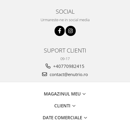
Budinca bio
SOCIAL
Indulcitori bio
Urmareste-ne in social media
Inghetata bio si decoratiuni
Ingrediente bio pentru copt
Masline bio si antipasti
Antipasti bio
SUPORT CLIENTI
Masline bio
09-17
Pesto bio
+40770982415
Musli si terci
contact@enutrio.ro
Fulgi din cereale bio
Musli bio
MAGAZINUL MEU
Terci bio
Orez bio si leguminoase
CLIENTI
Legume bio
DATE COMERCIALE
Legume bio in conserva
Orez bio