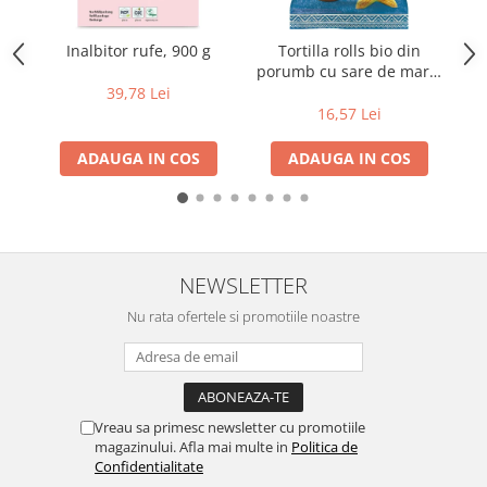
Creme bio din nuci si alune
Inalbitor rufe, 900 g
Tortilla rolls bio din
Gemuri si dulceata bio
porumb cu sare de mare,
ci
Piure bio din fructe
fara gluten, 125 g
39,78 Lei
Dulciuri si batoane bio
16,57 Lei
Batoane bio cu fructe
ADAUGA IN COS
ADAUGA IN COS
Biscuiti si napolitane bio
Bomboane bio
Dulciuri bio
Guma de mestecat bio
NEWSLETTER
Jeleuri bio
Sticksuri, chipsuri si covrigei
Nu rata ofertele si promotiile noastre
Fructe, nuci, alune si seminte
Fructe bio uscate
Nuci si alune bio
Vreau sa primesc newsletter cu promotiile
Seminte bio din plante oleaginoase
magazinului. Afla mai multe in
Politica de
Seminte bio pentru germinat
Confidentialitate
Ingrediente patiserie bio