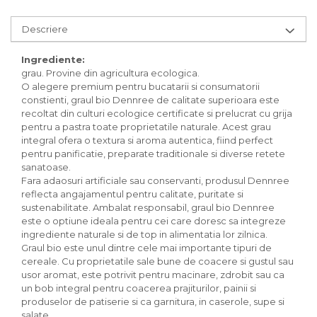
Inghetata bio si decoratiuni
Ingrediente bio pentru copt
Descriere
Masline bio si antipasti
Antipasti bio
Ingrediente:
grau. Provine din agricultura ecologica.
Masline bio
O alegere premium pentru bucatarii si consumatorii
Pesto bio
constienti, graul bio Dennree de calitate superioara este
Musli si terci
recoltat din culturi ecologice certificate si prelucrat cu grija
pentru a pastra toate proprietatile naturale. Acest grau
Fulgi din cereale bio
integral ofera o textura si aroma autentica, fiind perfect
Musli bio
pentru panificatie, preparate traditionale si diverse retete
Terci bio
sanatoase.
Fara adaosuri artificiale sau conservanti, produsul Dennree
Orez bio si leguminoase
reflecta angajamentul pentru calitate, puritate si
Legume bio
sustenabilitate. Ambalat responsabil, graul bio Dennree
Legume bio in conserva
este o optiune ideala pentru cei care doresc sa integreze
ingrediente naturale si de top in alimentatia lor zilnica.
Orez bio
Graul bio este unul dintre cele mai importante tipuri de
Paste si fidea
cereale. Cu proprietatile sale bune de coacere si gustul sau
usor aromat, este potrivit pentru macinare, zdrobit sau ca
Paste bio din emmer
un bob integral pentru coacerea prajiturilor, painii si
Paste bio din grau
produselor de patiserie si ca garnitura, in caserole, supe si
Paste bio din spelta
salate.