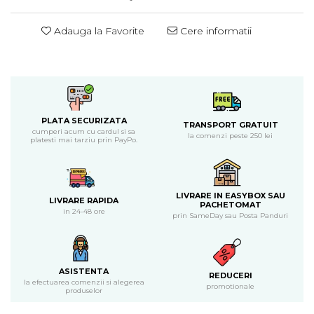
Piure bio din fructe
Adauga la Favorite
Cere informatii
Dulciuri si batoane bio
Batoane bio cu fructe
Biscuiti si napolitane bio
Bomboane bio
Dulciuri bio
Guma de mestecat bio
PLATA SECURIZATA
TRANSPORT GRATUIT
cumperi acum cu cardul si sa
la comenzi peste 250 lei
Jeleuri bio
platesti mai tarziu prin PayPo.
Sticksuri, chipsuri si covrigei
Fructe, nuci, alune si seminte
Fructe bio uscate
LIVRARE IN EASYBOX SAU
LIVRARE RAPIDA
PACHETOMAT
Nuci si alune bio
in 24-48 ore
prin SameDay sau Posta Panduri
Seminte bio din plante oleaginoase
Seminte bio pentru germinat
Ingrediente patiserie bio
ASISTENTA
REDUCERI
Budinca bio
la efectuarea comenzii si alegerea
promotionale
produselor
Indulcitori bio