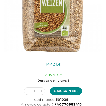
Uleiuri esentiale bio
Mixuri bio si blaturi
Paine bio
Ciocolata, cacao si cafea
Cacao bio
Cafea bio
Cafea bio din cereale
Ciocolata bio
Condimente si supe bio
Condimente bio
Maioneza bio
Mancare asiatica bio
14,42 Lei
Mustar bio
IN STOC
Sare si mixuri de sare
Durata de livrare:
1
Supa bio
Dulceata si creme bio
ADAUGA IN COS
Compoturi bio
Cod Produs:
501028
Creme bio din nuci si alune
Ai nevoie de ajutor?
+40770982415
Gemuri si dulceata bio