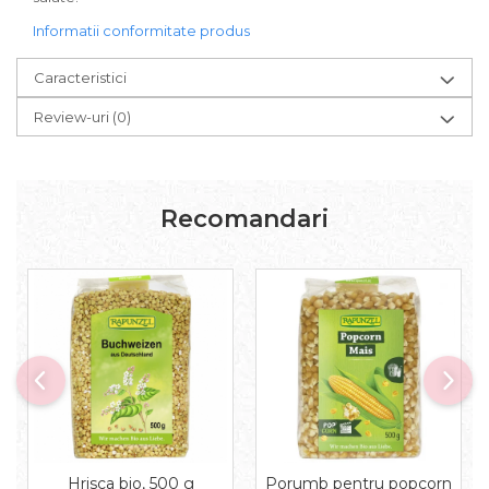
Paste bio fara gluten
Informatii conformitate produs
Paste bio integrale
Paste bio pentru copii
Caracteristici
Paste fainoase bio
Review-uri
(0)
Pateu, sosuri si conserve
Conserve de peste bio
Crenvursti si pateu din carne bio
Pateu bio si creme vegetale
Recomandari
Sosuri bio
Produse din tomate
Ketchup bio
Sosuri bio din tomate
Sucuri si bauturi bio
Lapte bio si bauturi vegetale
Sirop bio
Sucuri din fructe si legume bio
Superalimente
Hrisca bio, 500 g
Porumb pentru popcorn