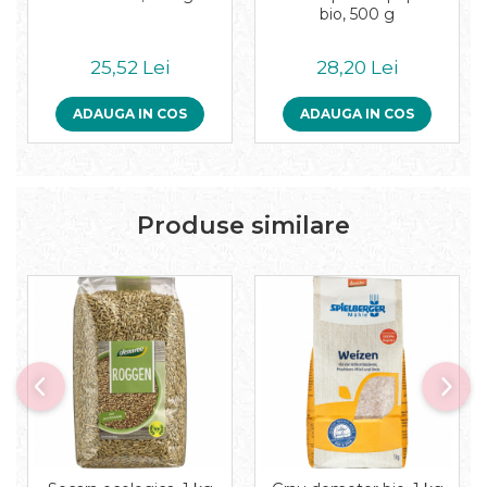
Pudre proteice bio
bio, 500 g
Superalimente bio
Uleiuri, grasimi si otet
25,52 Lei
28,20 Lei
Grasimi bio
Otet bio
ADAUGA IN COS
ADAUGA IN COS
Ulei bio
Ulei de masline bio
Uleiuri esentiale alimentare bio
Uleiuri Oxyguard
Produse similare