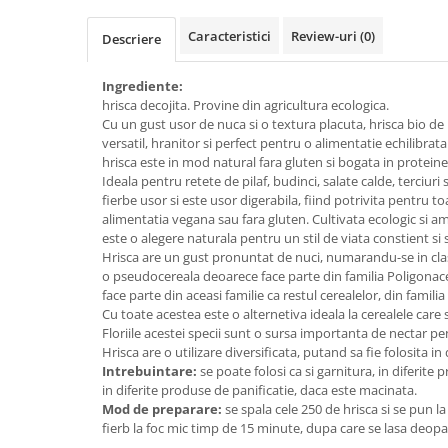
Creme bio din nuci si alune
Caracteristici
Review-uri
(0)
Descriere
Gemuri si dulceata bio
Piure bio din fructe
Ingrediente:
Dulciuri si batoane bio
hrisca decojita. Provine din agricultura ecologica.
Cu un gust usor de nuca si o textura placuta, hrisca bio de
Batoane bio cu fructe
versatil, hranitor si perfect pentru o alimentatie echilibra
Biscuiti si napolitane bio
hrisca este in mod natural fara gluten si bogata in proteine
Ideala pentru retete de pilaf, budinci, salate calde, terciuri 
Bomboane bio
fierbe usor si este usor digerabila, fiind potrivita pentru toa
Dulciuri bio
alimentatia vegana sau fara gluten. Cultivata ecologic si am
Guma de mestecat bio
este o alegere naturala pentru un stil de viata constient si
Hrisca are un gust pronuntat de nuci, numarandu-se in cla
Jeleuri bio
o pseudocereala deoarece face parte din familia Poligonac
Sticksuri, chipsuri si covrigei
face parte din aceasi familie ca restul cerealelor, din famili
Fructe, nuci, alune si seminte
Cu toate acestea este o alternetiva ideala la cerealele care
Floriile acestei specii sunt o sursa importanta de nectar pe
Fructe bio uscate
Hrisca are o utilizare diversificata, putand sa fie folosita in
Nuci si alune bio
Intrebuintare:
se poate folosi ca si garnitura, in diferite
in diferite produse de panificatie, daca este macinata.
Seminte bio din plante oleaginoase
Mod de preparare:
se spala cele 250 de hrisca si se pun la
Seminte bio pentru germinat
fierb la foc mic timp de 15 minute, dupa care se lasa deopa
Ingrediente patiserie bio