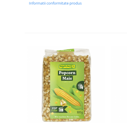
Informatii conformitate produs
Budinca bio
Indulcitori bio
Inghetata bio si decoratiuni
Ingrediente bio pentru copt
Masline bio si antipasti
Antipasti bio
Masline bio
Pesto bio
Musli si terci
Fulgi din cereale bio
Musli bio
Terci bio
Orez bio si leguminoase
Legume bio
Legume bio in conserva
Orez bio