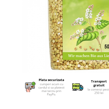
Uleiuri esentiale bio
Faina bio si gris
Mixuri bio si blaturi
Paine bio
Ciocolata, cacao si cafea
Cacao bio
Cafea bio
Cafea bio din cereale
Ciocolata bio
Condimente si supe bio
Condimente bio
Maioneza bio
Mancare asiatica bio
Plata securizata
Mustar bio
Transport
cumperi acum cu
gratuit
Sare si mixuri de sare
cardul si sa platesti
la comenzi pes
mai tarziu prin
250 lei
Supa bio
PayPo.
Dulceata si creme bio
Compoturi bio