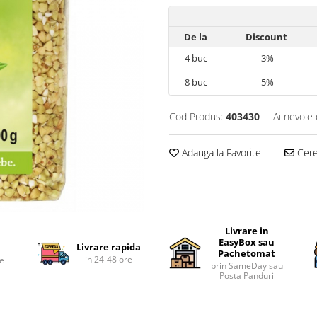
De la
Discount
4
buc
-3%
8
buc
-5%
Cod Produs:
403430
Ai nevoie 
Adauga la Favorite
Cere 
Livrare in
EasyBox sau
Livrare rapida
Pachetomat
in 24-48 ore
te
prin SameDay sau
Posta Panduri