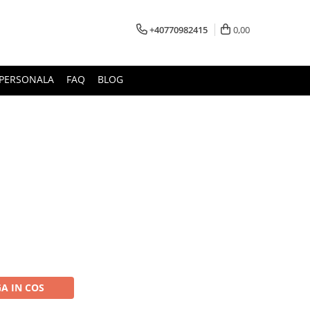
+40770982415
0,00
E PERSONALA
FAQ
BLOG
A IN COS