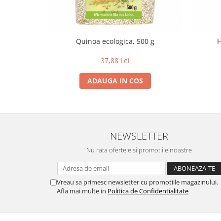
Lapte bio si bauturi vegetale
Sirop bio
Sucuri din fructe si legume bio
Quinoa ecologica, 500 g
H
Superalimente
37,88 Lei
Pudre proteice bio
Superalimente bio
ADAUGA IN COS
Uleiuri, grasimi si otet
Grasimi bio
Otet bio
NEWSLETTER
Ulei bio
Ulei de masline bio
Nu rata ofertele si promotiile noastre
Uleiuri esentiale alimentare bio
Uleiuri Oxyguard
Vreau sa primesc newsletter cu promotiile magazinului.
Afla mai multe in
Politica de Confidentialitate