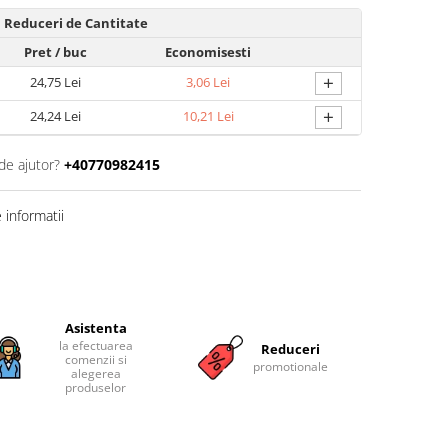
Reduceri de Cantitate
Pret
/ buc
Economisesti
+
24,75 Lei
3,06 Lei
+
24,24 Lei
10,21 Lei
de ajutor?
+40770982415
informatii
Asistenta
la efectuarea
Reduceri
comenzii si
promotionale
alegerea
produselor