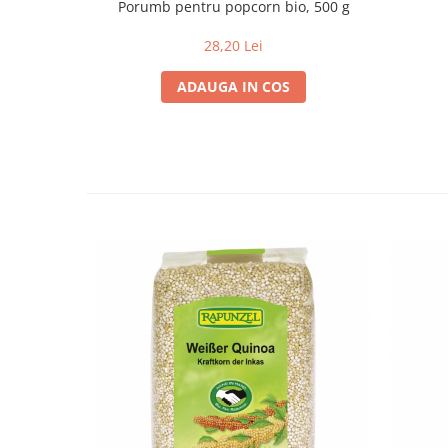
Porumb pentru popcorn bio, 500 g
Paste si fidea
Paste bio din emmer
28,20 Lei
Paste bio din grau
ADAUGA IN COS
Paste bio din spelta
Paste bio fara gluten
Paste bio integrale
Paste bio pentru copii
Paste fainoase bio
Pateu, sosuri si conserve
Conserve de peste bio
Crenvursti si pateu din carne bio
Pateu bio si creme vegetale
Sosuri bio
Produse din tomate
Ketchup bio
Sosuri bio din tomate
Sucuri si bauturi bio