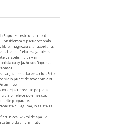
 la Rapunzel este un aliment
ta. Considerata o pseudocereala,
, fibre, magneziu si antioxidanti.
sau chiar chiftelute vegetale. Se
te varstele, inclusiv in
balata cu grija, hrisca Rapunzel
 sanatos.
sa larga a pseudocerealelor. Este
ee si din punct de taxonomic nu
a Graminee.
 sunt deja cunoscute pe piata.
ntru albinele ce polenizeaza.
 diferite preparate.
 preparate cu legume, in salate sau
 fiert in cca.625 ml de apa. Se
rte timp de cinci minute.