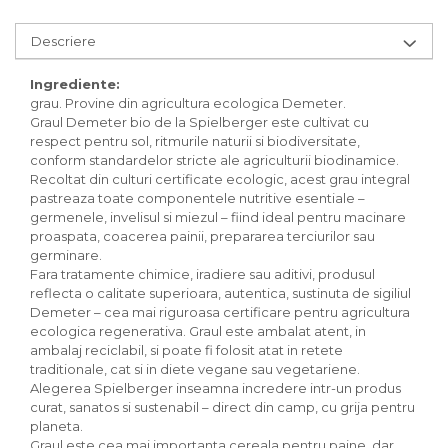
Inghetata bio si decoratiuni
Ingrediente bio pentru copt
Descriere
Masline bio si antipasti
Antipasti bio
Ingrediente:
grau. Provine din agricultura ecologica Demeter.
Masline bio
Graul Demeter bio de la Spielberger este cultivat cu
Pesto bio
respect pentru sol, ritmurile naturii si biodiversitate,
Musli si terci
conform standardelor stricte ale agriculturii biodinamice.
Recoltat din culturi certificate ecologic, acest grau integral
Fulgi din cereale bio
pastreaza toate componentele nutritive esentiale –
Musli bio
germenele, invelisul si miezul – fiind ideal pentru macinare
Terci bio
proaspata, coacerea painii, prepararea terciurilor sau
germinare.
Orez bio si leguminoase
Fara tratamente chimice, iradiere sau aditivi, produsul
Legume bio
reflecta o calitate superioara, autentica, sustinuta de sigiliul
Legume bio in conserva
Demeter – cea mai riguroasa certificare pentru agricultura
ecologica regenerativa. Graul este ambalat atent, in
Orez bio
ambalaj reciclabil, si poate fi folosit atat in retete
Paste si fidea
traditionale, cat si in diete vegane sau vegetariene.
Alegerea Spielberger inseamna incredere intr-un produs
Paste bio din emmer
curat, sanatos si sustenabil – direct din camp, cu grija pentru
Paste bio din grau
planeta.
Paste bio din spelta
Graul este cea mai importanta cereala pentru paine, dar