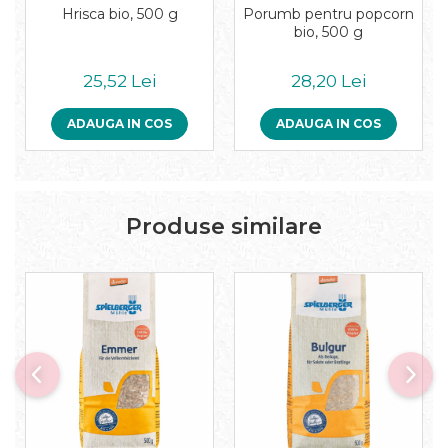
Pudre proteice bio
Hrisca bio, 500 g
Porumb pentru popcorn
Superalimente bio
bio, 500 g
Uleiuri, grasimi si otet
25,52 Lei
28,20 Lei
Grasimi bio
Otet bio
ADAUGA IN COS
ADAUGA IN COS
Ulei bio
Ulei de masline bio
Uleiuri esentiale alimentare bio
Uleiuri Oxyguard
Produse similare