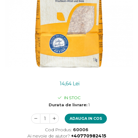
Uleiuri esentiale bio
Mixuri bio si blaturi
Paine bio
Ciocolata, cacao si cafea
Cacao bio
Cafea bio
Cafea bio din cereale
Ciocolata bio
Condimente si supe bio
Condimente bio
Maioneza bio
Mancare asiatica bio
14,64 Lei
Mustar bio
IN STOC
Sare si mixuri de sare
Durata de livrare:
1
Supa bio
Dulceata si creme bio
ADAUGA IN COS
Compoturi bio
Cod Produs:
60006
Creme bio din nuci si alune
Ai nevoie de ajutor?
+40770982415
Gemuri si dulceata bio