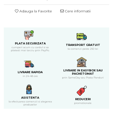
Piure bio din fructe
Adauga la Favorite
Cere informatii
Dulciuri si batoane bio
Batoane bio cu fructe
Biscuiti si napolitane bio
Bomboane bio
Dulciuri bio
Guma de mestecat bio
PLATA SECURIZATA
TRANSPORT GRATUIT
cumperi acum cu cardul si sa
la comenzi peste 250 lei
Jeleuri bio
platesti mai tarziu prin PayPo.
Sticksuri, chipsuri si covrigei
Fructe, nuci, alune si seminte
Fructe bio uscate
LIVRARE IN EASYBOX SAU
LIVRARE RAPIDA
PACHETOMAT
Nuci si alune bio
in 24-48 ore
prin SameDay sau Posta Panduri
Seminte bio din plante oleaginoase
Seminte bio pentru germinat
Ingrediente patiserie bio
ASISTENTA
REDUCERI
Budinca bio
la efectuarea comenzii si alegerea
promotionale
produselor
Indulcitori bio