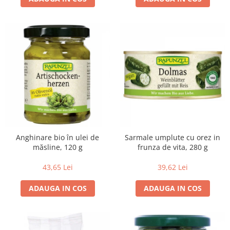
Budinca bio
Indulcitori bio
Inghetata bio si decoratiuni
Ingrediente bio pentru copt
Masline bio si antipasti
Antipasti bio
Masline bio
Pesto bio
Musli si terci
Anghinare bio în ulei de
Sarmale umplute cu orez in
Fulgi din cereale bio
măsline, 120 g
frunza de vita, 280 g
Musli bio
43,65 Lei
39,62 Lei
Terci bio
Orez bio si leguminoase
ADAUGA IN COS
ADAUGA IN COS
Legume bio
Legume bio in conserva
Orez bio