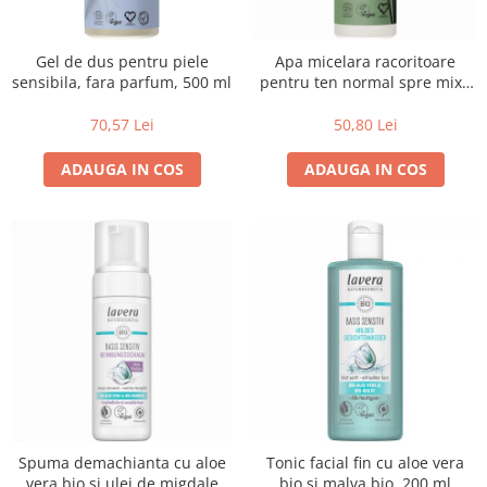
Uleiuri esentiale bio
Faina bio si gris
Mixuri bio si blaturi
Gel de dus pentru piele
Apa micelara racoritoare
Paine bio
sensibila, fara parfum, 500 ml
pentru ten normal spre mixt,
Ciocolata, cacao si cafea
250 ml
70,57 Lei
50,80 Lei
Cacao bio
Cafea bio
ADAUGA IN COS
ADAUGA IN COS
Cafea bio din cereale
Ciocolata bio
Condimente si supe bio
Condimente bio
Maioneza bio
Mancare asiatica bio
Mustar bio
Sare si mixuri de sare
Supa bio
Dulceata si creme bio
Spuma demachianta cu aloe
Tonic facial fin cu aloe vera
Compoturi bio
vera bio si ulei de migdale
bio si malva bio, 200 ml