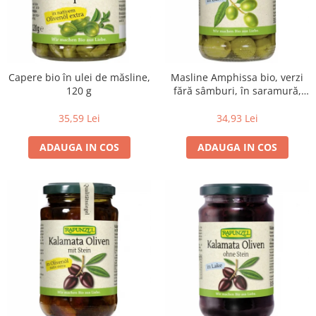
Lapte bio si bauturi vegetale
Sirop bio
Sucuri din fructe si legume bio
Superalimente
Capere bio în ulei de măsline,
Masline Amphissa bio, verzi
120 g
fără sâmburi, în saramură,
Pudre proteice bio
315 g
Superalimente bio
35,59 Lei
34,93 Lei
Uleiuri, grasimi si otet
ADAUGA IN COS
ADAUGA IN COS
Grasimi bio
Otet bio
Ulei bio
Ulei de masline bio
Uleiuri esentiale alimentare bio
Uleiuri Oxyguard