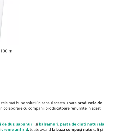
 100 ml
m cele mai bune soluții în sensul acesta. Toate
produsele de
 în colaborare cu companii producătoare renumite în acest
i de dus
,
sapunuri
și
balsamuri
,
pasta de dinti naturala
i
creme antirid
, toate avand
la baza compuși naturali și