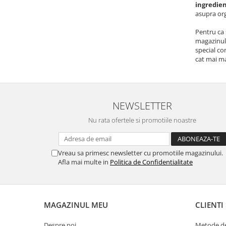
ingredien
Creme bio din nuci si alune
asupra or
Gemuri si dulceata bio
Pentru ca 
Piure bio din fructe
magazinul 
Dulciuri si batoane bio
special c
cat mai ma
Batoane bio cu fructe
Biscuiti si napolitane bio
Bomboane bio
NEWSLETTER
Dulciuri bio
Guma de mestecat bio
Nu rata ofertele si promotiile noastre
Jeleuri bio
Sticksuri, chipsuri si covrigei
Vreau sa primesc newsletter cu promotiile magazinului.
Fructe, nuci, alune si seminte
Afla mai multe in
Politica de Confidentialitate
Fructe bio uscate
Nuci si alune bio
Seminte bio din plante oleaginoase
MAGAZINUL MEU
CLIENTI
Seminte bio pentru germinat
Despre noi
Metode de
Ingrediente patiserie bio