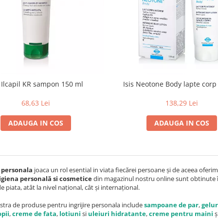
s Ilcapil KR sampon 150 ml
Isis Neotone Body lapte corp
68,63 Lei
138,29 Lei
ADAUGA IN COS
ADAUGA IN COS
a personala
joaca un rol esential in viata fiecărei persoane și de aceea oferi
, igiena personală si cosmetice
din magazinul nostru online sunt obtinute
piata, atât la nivel național, cât și internațional.
tra de produse pentru ingrijire personala include
sampoane de par
,
gelur
pii
,
creme de fata
,
lotiuni
si
uleiuri hidratante
,
creme pentru maini
ș