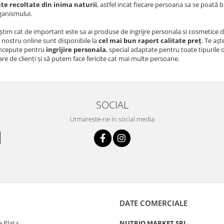
te recoltate din inima naturii
, astfel incat fiecare persoana sa se poată
ganismului.
știm cat de important este sa ai produse de ingrijre personala si cosmetice de
nostru online sunt disponibile la
cel mai bun raport calitate preț
. Te aș
oncepute pentru
ingrijire personala
, special adaptate pentru toate tipurile
re de clienți și să putem face fericite cat mai multe persoane.
SOCIAL
Urmareste-ne in social media
DATE COMERCIALE
 Plata
NUTRIO MARKET SRL