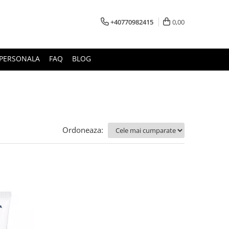
+40770982415
0,00
E PERSONALA
FAQ
BLOG
Ordoneaza: