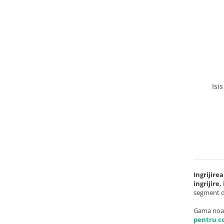
Uleiuri esentiale bio
Faina bio si gris
Mixuri bio si blaturi
Paine bio
Ciocolata, cacao si cafea
Cacao bio
Cafea bio
Isi
Cafea bio din cereale
Ciocolata bio
Condimente si supe bio
Condimente bio
Maioneza bio
Mancare asiatica bio
Mustar bio
Ingrijire
Sare si mixuri de sare
ingrijire
segment de 
Supa bio
Dulceata si creme bio
Gama noas
pentru co
Compoturi bio