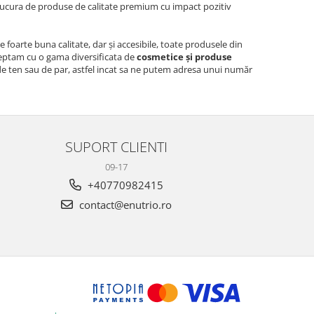
 bucura de produse de calitate premium cu impact pozitiv
 foarte buna calitate, dar și accesibile, toate produsele din
teptam cu o gama diversificata de
cosmetice și produse
 de ten sau de par, astfel incat sa ne putem adresa unui număr
SUPORT CLIENTI
09-17
+40770982415
contact@enutrio.ro