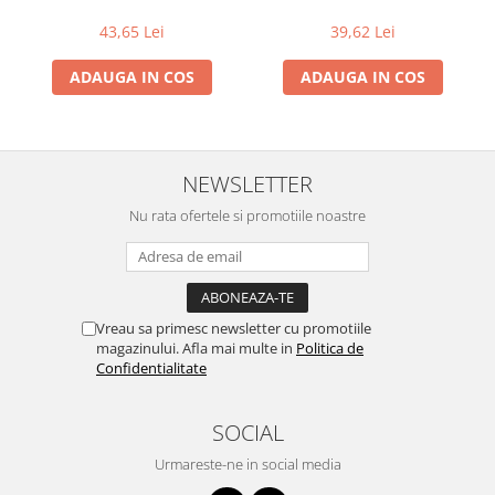
Lapte bio si bauturi vegetale
43,65 Lei
39,62 Lei
Sirop bio
ADAUGA IN COS
ADAUGA IN COS
Sucuri din fructe si legume bio
Superalimente
Pudre proteice bio
NEWSLETTER
Superalimente bio
Uleiuri, grasimi si otet
Nu rata ofertele si promotiile noastre
Grasimi bio
Otet bio
Ulei bio
Ulei de masline bio
Vreau sa primesc newsletter cu promotiile
magazinului. Afla mai multe in
Politica de
Uleiuri esentiale alimentare bio
Confidentialitate
Uleiuri Oxyguard
SOCIAL
Urmareste-ne in social media