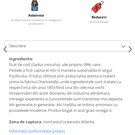
Budinca bio
Asistenta
Indulcitori bio
Reduceri
la efectuarea comenzii si alegerea
promotionale
produselor
Inghetata bio si decoratiuni
Ingrediente bio pentru copt
Masline bio si antipasti
Descriere
Antipasti bio
Masline bio
Ingrediente:
ficat de cod (Gadus moruha), ulei propriu 99%, sare.
Pesto bio
Pestele a fost capturat intr-o maniera sustenabila in largul
Musli si terci
Pacificului. Produs obtinut prin prelucrarea atenta a materii
prima la fabrica Chancerelle, unde ingredientele sunt tratate cu
Fulgi din cereale bio
respect inca din anul 1853 fiind una din cele mai vechi
Musli bio
intreprinderi din acest domeniu din industria alimentara.
Terci bio
Intreaga experienta si cunostiintele sunt transmise mai departe
din generatie in generatie. Aici traditia se imbina armonios cu
Orez bio si leguminoase
procedeele moderne. Produs bogat in acizi grasi omega-3.
Legume bio
Zona de captura
: nord-estul oceanului Atlantic.
Legume bio in conserva
Orez bio
Informatii conformitate produs