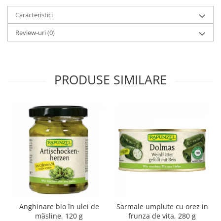
Paste si fidea
Caracteristici
Paste bio din emmer
Review-uri
(0)
Paste bio din grau
Paste bio din spelta
Paste bio fara gluten
Paste bio integrale
PRODUSE SIMILARE
Paste bio pentru copii
Paste fainoase bio
Pateu, sosuri si conserve
Conserve de peste bio
Crenvursti si pateu din carne bio
Pateu bio si creme vegetale
Sosuri bio
Produse din tomate
Ketchup bio
Sosuri bio din tomate
Anghinare bio în ulei de
Sarmale umplute cu orez in
măsline, 120 g
frunza de vita, 280 g
Sucuri si bauturi bio