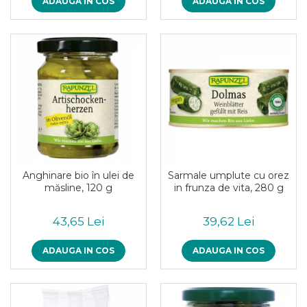
Inghetata bio si decoratiuni
ADAUGA IN COS
ADAUGA IN COS
Ingrediente bio pentru copt
Masline bio si antipasti
Antipasti bio
Masline bio
Pesto bio
Musli si terci
Fulgi din cereale bio
Musli bio
Terci bio
Anghinare bio în ulei de
Sarmale umplute cu orez
Orez bio si leguminoase
măsline, 120 g
in frunza de vita, 280 g
Legume bio
Legume bio in conserva
43,65 Lei
39,62 Lei
Orez bio
Paste si fidea
ADAUGA IN COS
ADAUGA IN COS
Paste bio din emmer
Paste bio din grau
Paste bio din spelta