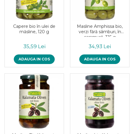
Pudre proteice bio
Superalimente bio
Uleiuri, grasimi si otet
Grasimi bio
Capere bio în ulei de
Masline Amphissa bio,
Otet bio
măsline, 120 g
verzi fără sâmburi, în
saramură, 315 g
Ulei bio
Ulei de masline bio
35,59 Lei
34,93 Lei
Uleiuri esentiale alimentare bio
ADAUGA IN COS
ADAUGA IN COS
Uleiuri Oxyguard