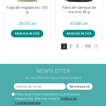
Fulgi de migdale bio, 100
Făină din samburi de
g
roscove, 65 g
29,55 Lei
47,58 Lei
ADAUGA IN COS
ADAUGA IN COS
1
2
3
105
...
NEWSLETTER
Nu rata ofertele si promotiile noastre
Vreau sa primesc newsletter cu promotiile
magazinului. Afla mai multe in
Politica de
Confidentialitate