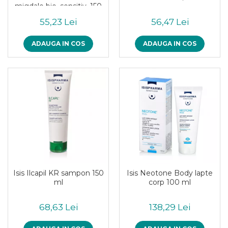
migdale bio, sensitiv, 150
Piure bio din fructe
ml
55,23 Lei
56,47 Lei
Dulciuri si batoane bio
Batoane bio cu fructe
ADAUGA IN COS
ADAUGA IN COS
Biscuiti si napolitane bio
Bomboane bio
Dulciuri bio
Guma de mestecat bio
Jeleuri bio
Sticksuri, chipsuri si covrigei
Fructe, nuci, alune si seminte
Fructe bio uscate
Nuci si alune bio
Seminte bio din plante oleaginoase
Isis Ilcapil KR sampon 150
Isis Neotone Body lapte
Seminte bio pentru germinat
ml
corp 100 ml
Ingrediente patiserie bio
Budinca bio
68,63 Lei
138,29 Lei
Indulcitori bio