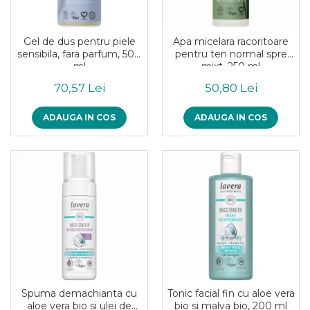
Uleiuri esentiale bio
Mixuri bio si blaturi
Paine bio
Gel de dus pentru piele
Apa micelara racoritoare
Ciocolata, cacao si cafea
sensibila, fara parfum, 500
pentru ten normal spre
Cacao bio
ml
mixt, 250 ml
Cafea bio
70,57 Lei
50,80 Lei
Cafea bio din cereale
Ciocolata bio
ADAUGA IN COS
ADAUGA IN COS
Condimente si supe bio
Condimente bio
Maioneza bio
Mancare asiatica bio
Mustar bio
Sare si mixuri de sare
Supa bio
Dulceata si creme bio
Compoturi bio
Creme bio din nuci si alune
Spuma demachianta cu
Tonic facial fin cu aloe vera
aloe vera bio si ulei de
bio si malva bio, 200 ml
Gemuri si dulceata bio