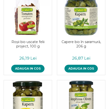
Paste bio fara gluten
Paste bio integrale
Paste bio pentru copii
Paste fainoase bio
Pateu, sosuri si conserve
Conserve de peste bio
Crenvursti si pateu din carne bio
Roşii bio uscate felii
Capere bio în saramură,
Pateu bio si creme vegetale
project, 100 g
206 g
Sosuri bio
Produse din tomate
26,19 Lei
26,87 Lei
Ketchup bio
ADAUGA IN COS
ADAUGA IN COS
Sosuri bio din tomate
Sucuri si bauturi bio
Lapte bio si bauturi vegetale
Sirop bio
Sucuri din fructe si legume bio
Superalimente