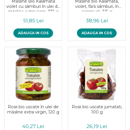
Masline Bio Kalamata
Masline bio Kalamata,
violet cu sâmburi în ulei de
violet, fără sâmburi, în
măsline extravirgin, 335 g
saramură, 315 g
51,85 Lei
38,96 Lei
ADAUGA IN COS
ADAUGA IN COS
Rosii bio uscate în ulei de
Rosii bio uscate jumatati,
măsline extra virgin, 120 g
100 g
40,27 Lei
26,19 Lei