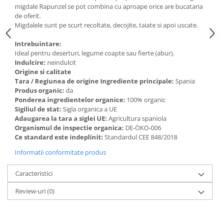
Paste si fidea
migdale Rapunzel se pot combina cu aproape orice are bucataria
de oferit.
Paste bio din emmer
Migdalele sunt pe scurt recoltate, decojite, taiate si apoi uscate.
Paste bio din grau
Intrebuintare:
Paste bio din spelta
Ideal pentru deserturi, legume coapte sau fierte (abur).
Paste bio fara gluten
Indulcire:
neindulcit
Origine si calitate
Paste bio integrale
Tara / Regiunea de origine Ingrediente principale:
Spania
Paste bio pentru copii
Produs organic:
da
Paste fainoase bio
Ponderea ingredientelor organice:
100% organic
Sigiliul de stat:
Sigla organica a UE
Pateu, sosuri si conserve
Adaugarea la tara a siglei UE:
Agricultura spaniola
Conserve de peste bio
Organismul de inspectie organica:
DE-ÖKO-006
Ce standard este indeplinit:
Standardul CEE 848/2018
Crenvursti si pateu din carne bio
Pateu bio si creme vegetale
Informatii conformitate produs
Sosuri bio
Caracteristici
Produse din tomate
Review-uri
(0)
Ketchup bio
Sosuri bio din tomate
Sucuri si bauturi bio