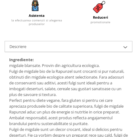
Budinca bio
Asistenta
Indulcitori bio
Reduceri
la efectuarea comenzii si alegerea
promotionale
produselor
Inghetata bio si decoratiuni
Ingrediente bio pentru copt
Masline bio si antipasti
Descriere
Antipasti bio
Masline bio
Ingrediente:
migdale blansate. Provin din agricultura ecologica.
Pesto bio
Fulgi de migdale bio de la Rapunzel sunt crocanti si pur naturali,
Musli si terci
obtinuti din migdale ecologice atent selectionate. Fara adaosuri
de conservanti sau aditivi, acesti fulgi sunt ideali pentru a
Fulgi din cereale bio
imbogati deserturi, salate, cereale sau gustari sanatoase cu un
Musli bio
plus de savoare si textura.
Terci bio
Perfect pentru diete vegane, fara gluten si pentru cei care
apreciaza produsele bio de calitate superioara, fulgii de migdale
Orez bio si leguminoase
Rapunzel aduc un plus de energie si nutritie in orice preparat.
Legume bio
Ambalat responsabil, acest produs reflecta angajamentul
brandului pentru sustenabilitate si puritate.
Legume bio in conserva
Fulgii de migdale sunt un decor crocant, ideal si delicios pentru
Orez bio
deserturi. Fie ca vorbim despre un preparat rece sau cald, fulgii de