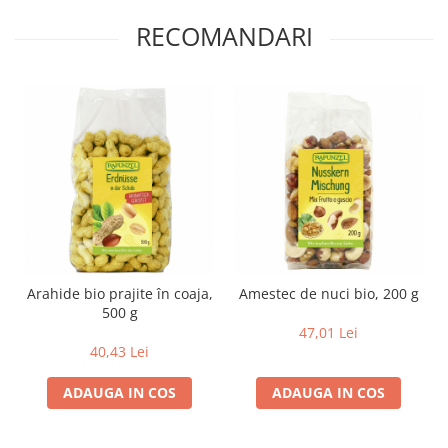
Lapte bio si bauturi vegetale
RECOMANDARI
Sirop bio
Sucuri din fructe si legume bio
Superalimente
Pudre proteice bio
Superalimente bio
Uleiuri, grasimi si otet
Grasimi bio
Otet bio
Ulei bio
Arahide bio prajite în coaja,
Amestec de nuci bio, 200 g
Ulei de masline bio
500 g
Uleiuri esentiale alimentare bio
47,01 Lei
Uleiuri Oxyguard
40,43 Lei
ADAUGA IN COS
ADAUGA IN COS