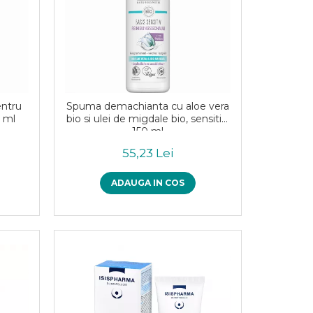
entru
Spuma demachianta cu aloe vera
0 ml
bio si ulei de migdale bio, sensitiv,
150 ml
55,23 Lei
ADAUGA IN COS