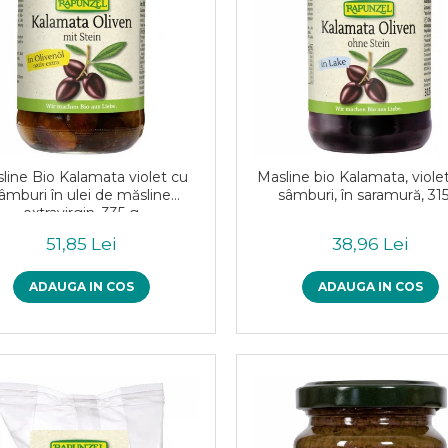
line Bio Kalamata violet cu
Masline bio Kalamata, violet
âmburi în ulei de măsline
sâmburi, în saramură, 31
extravirgin, 335 g
51,85 Lei
38,96 Lei
ADAUGA IN COS
ADAUGA IN COS