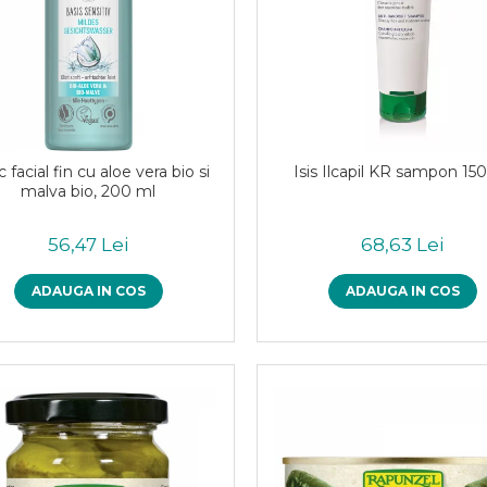
c facial fin cu aloe vera bio si
Isis Ilcapil KR sampon 15
malva bio, 200 ml
56,47 Lei
68,63 Lei
ADAUGA IN COS
ADAUGA IN COS