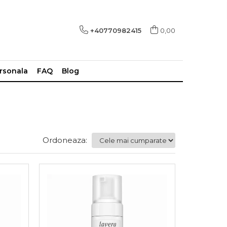
+40770982415
0,00
ersonala
FAQ
Blog
Ordoneaza: