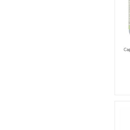
Paste bio fara gluten
Paste bio integrale
Paste bio pentru copii
Paste fainoase bio
Pateu, sosuri si conserve
Conserve de peste bio
Crenvursti si pateu din carne bio
Cap
Pateu bio si creme vegetale
Sosuri bio
Produse din tomate
Ketchup bio
Sosuri bio din tomate
Sucuri si bauturi bio
Lapte bio si bauturi vegetale
Sirop bio
Sucuri din fructe si legume bio
Superalimente