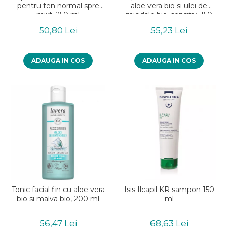
pentru ten normal spre
aloe vera bio si ulei de
Piure bio din fructe
mixt, 250 ml
migdale bio, sensitiv, 150
Dulciuri si batoane bio
ml
50,80 Lei
55,23 Lei
Batoane bio cu fructe
Biscuiti si napolitane bio
ADAUGA IN COS
ADAUGA IN COS
Bomboane bio
Dulciuri bio
Guma de mestecat bio
Jeleuri bio
Sticksuri, chipsuri si covrigei
Fructe, nuci, alune si seminte
Fructe bio uscate
Nuci si alune bio
Seminte bio din plante oleaginoase
Seminte bio pentru germinat
Ingrediente patiserie bio
Tonic facial fin cu aloe vera
Isis Ilcapil KR sampon 150
bio si malva bio, 200 ml
ml
Budinca bio
Indulcitori bio
56,47 Lei
68,63 Lei