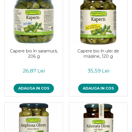
Pudre proteice bio
Superalimente bio
Uleiuri, grasimi si otet
Grasimi bio
Otet bio
Ulei bio
Ulei de masline bio
Capere bio în saramură,
Capere bio în ulei de
Uleiuri esentiale alimentare bio
206 g
măsline, 120 g
Uleiuri Oxyguard
26,87 Lei
35,59 Lei
ADAUGA IN COS
ADAUGA IN COS