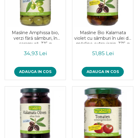
Masline Amphissa bio,
Masline Bio Kalamata
verzi fără sâmburi, în
violet cu sâmburi în ulei de
saramură, 315 g
măsline extravirgin, 335 g
34,93 Lei
51,85 Lei
ADAUGA IN COS
ADAUGA IN COS