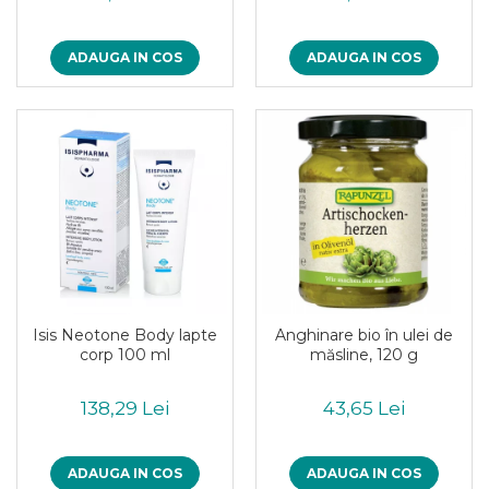
Inghetata bio si decoratiuni
Ingrediente bio pentru copt
Masline bio si antipasti
ADAUGA IN COS
ADAUGA IN COS
Antipasti bio
Masline bio
Pesto bio
Musli si terci
Fulgi din cereale bio
Musli bio
Terci bio
Orez bio si leguminoase
Legume bio
Isis Neotone Body lapte
Anghinare bio în ulei de
Legume bio in conserva
corp 100 ml
măsline, 120 g
Orez bio
Paste si fidea
138,29 Lei
43,65 Lei
Paste bio din emmer
Paste bio din grau
ADAUGA IN COS
ADAUGA IN COS
Paste bio din spelta