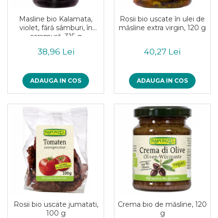
Masline bio Kalamata,
Rosii bio uscate în ulei de
violet, fără sâmburi, în
măsline extra virgin, 120 g
saramură, 315 g
38,96 Lei
40,27 Lei
ADAUGA IN COS
ADAUGA IN COS
Rosii bio uscate jumatati,
Crema bio de măsline, 120
100 g
g