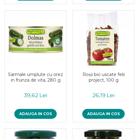
Paste bio fara gluten
Paste bio integrale
Paste bio pentru copii
Paste fainoase bio
Pateu, sosuri si conserve
Conserve de peste bio
Crenvursti si pateu din carne bio
Pateu bio si creme vegetale
Sosuri bio
Produse din tomate
Sarmale umplute cu orez
Roşii bio uscate felii
in frunza de vita, 280 g
project, 100 g
Ketchup bio
Sosuri bio din tomate
39,62 Lei
26,19 Lei
Sucuri si bauturi bio
Lapte bio si bauturi vegetale
ADAUGA IN COS
ADAUGA IN COS
Sirop bio
Sucuri din fructe si legume bio
Superalimente