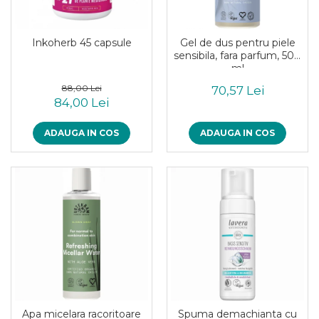
Uleiuri esentiale bio
Mixuri bio si blaturi
Paine bio
Inkoherb 45 capsule
Gel de dus pentru piele
Ciocolata, cacao si cafea
sensibila, fara parfum, 500
Cacao bio
ml
Cafea bio
88,00 Lei
70,57 Lei
84,00 Lei
Cafea bio din cereale
Ciocolata bio
ADAUGA IN COS
ADAUGA IN COS
Condimente si supe bio
Condimente bio
Maioneza bio
Mancare asiatica bio
Mustar bio
Sare si mixuri de sare
Supa bio
Dulceata si creme bio
Compoturi bio
Creme bio din nuci si alune
Apa micelara racoritoare
Spuma demachianta cu
Gemuri si dulceata bio