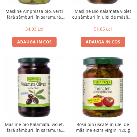
Masline Amphissa bio, verzi
Masline Bio Kalamata violet
fără sâmburi, în saramură,
cu sâmburi în ulei de măsline
315 g
extravirgin, 335 g
34,93 Lei
51,85 Lei
ADAUGA IN COS
ADAUGA IN COS
Masline bio Kalamata, violet,
Rosii bio uscate în ulei de
fără sâmburi, în saramură,
măsline extra virgin, 120 g
315 g