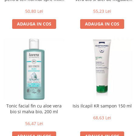
250 ml
bio, sensitiv, 150 ml
Creme bio din nuci si alune
50,80 Lei
55,23 Lei
Gemuri si dulceata bio
Piure bio din fructe
ADAUGA IN COS
ADAUGA IN COS
Dulciuri si batoane bio
Batoane bio cu fructe
Biscuiti si napolitane bio
Bomboane bio
Dulciuri bio
Guma de mestecat bio
Jeleuri bio
Sticksuri, chipsuri si covrigei
Fructe, nuci, alune si seminte
Fructe bio uscate
Tonic facial fin cu aloe vera
Isis Ilcapil KR sampon 150 ml
bio si malva bio, 200 ml
Nuci si alune bio
68,63 Lei
Seminte bio din plante oleaginoase
56,47 Lei
Seminte bio pentru germinat
Ingrediente patiserie bio