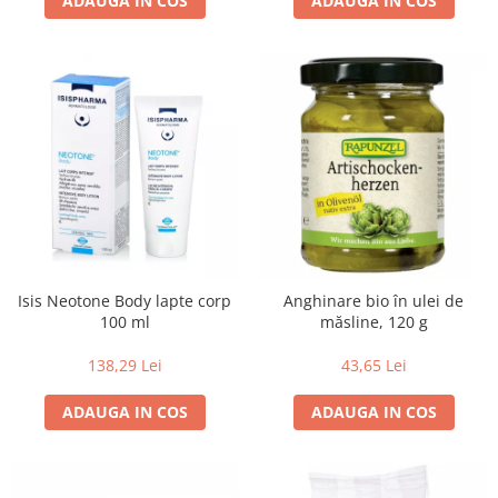
ADAUGA IN COS
ADAUGA IN COS
Budinca bio
Indulcitori bio
Inghetata bio si decoratiuni
Ingrediente bio pentru copt
Masline bio si antipasti
Antipasti bio
Masline bio
Pesto bio
Musli si terci
Isis Neotone Body lapte corp
Anghinare bio în ulei de
Fulgi din cereale bio
100 ml
măsline, 120 g
Musli bio
Terci bio
138,29 Lei
43,65 Lei
Orez bio si leguminoase
ADAUGA IN COS
ADAUGA IN COS
Legume bio
Legume bio in conserva
Orez bio