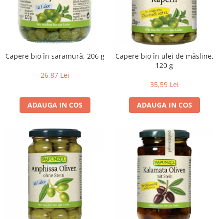
Lapte bio si bauturi vegetale
Sirop bio
Sucuri din fructe si legume bio
Superalimente
Capere bio în saramură, 206 g
Capere bio în ulei de măsline,
120 g
Pudre proteice bio
26,87 Lei
Superalimente bio
35,59 Lei
Uleiuri, grasimi si otet
ADAUGA IN COS
ADAUGA IN COS
Grasimi bio
Otet bio
Ulei bio
Ulei de masline bio
Uleiuri esentiale alimentare bio
Uleiuri Oxyguard