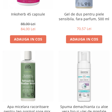
Uleiuri esentiale bio
Faina bio si gris
Mixuri bio si blaturi
Inkoherb 45 capsule
Gel de dus pentru piele
Paine bio
sensibila, fara parfum, 500 ml
Ciocolata, cacao si cafea
88,00 Lei
70,57 Lei
84,00 Lei
Cacao bio
Cafea bio
ADAUGA IN COS
ADAUGA IN COS
Cafea bio din cereale
Ciocolata bio
Condimente si supe bio
Condimente bio
Maioneza bio
Mancare asiatica bio
Mustar bio
Sare si mixuri de sare
Supa bio
Dulceata si creme bio
Apa micelara racoritoare
Spuma demachianta cu aloe
Compoturi bio
pentru ten normal spre mixt,
vera bio si ulei de migdale