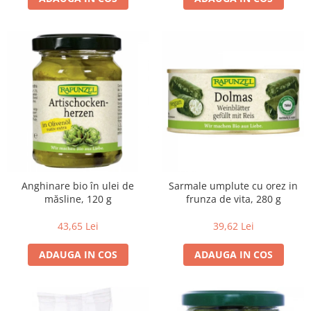
Budinca bio
Indulcitori bio
Inghetata bio si decoratiuni
Ingrediente bio pentru copt
Masline bio si antipasti
Antipasti bio
Masline bio
Pesto bio
Musli si terci
Anghinare bio în ulei de
Sarmale umplute cu orez in
Fulgi din cereale bio
măsline, 120 g
frunza de vita, 280 g
Musli bio
43,65 Lei
39,62 Lei
Terci bio
Orez bio si leguminoase
ADAUGA IN COS
ADAUGA IN COS
Legume bio
Legume bio in conserva
Orez bio