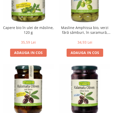
Lapte bio si bauturi vegetale
Sirop bio
Sucuri din fructe si legume bio
Superalimente
Capere bio în ulei de măsline,
Masline Amphissa bio, verzi
120 g
fără sâmburi, în saramură,
Pudre proteice bio
315 g
Superalimente bio
35,59 Lei
34,93 Lei
Uleiuri, grasimi si otet
ADAUGA IN COS
ADAUGA IN COS
Grasimi bio
Otet bio
Ulei bio
Ulei de masline bio
Uleiuri esentiale alimentare bio
Uleiuri Oxyguard