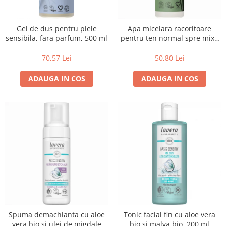
Uleiuri esentiale bio
Faina bio si gris
Mixuri bio si blaturi
Gel de dus pentru piele
Apa micelara racoritoare
Paine bio
sensibila, fara parfum, 500 ml
pentru ten normal spre mixt,
Ciocolata, cacao si cafea
250 ml
70,57 Lei
50,80 Lei
Cacao bio
Cafea bio
ADAUGA IN COS
ADAUGA IN COS
Cafea bio din cereale
Ciocolata bio
Condimente si supe bio
Condimente bio
Maioneza bio
Mancare asiatica bio
Mustar bio
Sare si mixuri de sare
Supa bio
Dulceata si creme bio
Spuma demachianta cu aloe
Tonic facial fin cu aloe vera
Compoturi bio
vera bio si ulei de migdale
bio si malva bio, 200 ml