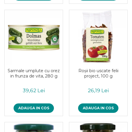
Paste bio fara gluten
Paste bio integrale
Paste bio pentru copii
Paste fainoase bio
Pateu, sosuri si conserve
Conserve de peste bio
Crenvursti si pateu din carne bio
Pateu bio si creme vegetale
Sosuri bio
Produse din tomate
Sarmale umplute cu orez
Roşii bio uscate felii
in frunza de vita, 280 g
project, 100 g
Ketchup bio
Sosuri bio din tomate
39,62 Lei
26,19 Lei
Sucuri si bauturi bio
Lapte bio si bauturi vegetale
ADAUGA IN COS
ADAUGA IN COS
Sirop bio
Sucuri din fructe si legume bio
Superalimente