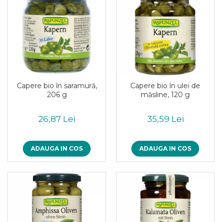
Pudre proteice bio
Superalimente bio
Uleiuri, grasimi si otet
Grasimi bio
Otet bio
Ulei bio
Ulei de masline bio
Capere bio în saramură,
Capere bio în ulei de
Uleiuri esentiale alimentare bio
206 g
măsline, 120 g
Uleiuri Oxyguard
26,87 Lei
35,59 Lei
ADAUGA IN COS
ADAUGA IN COS