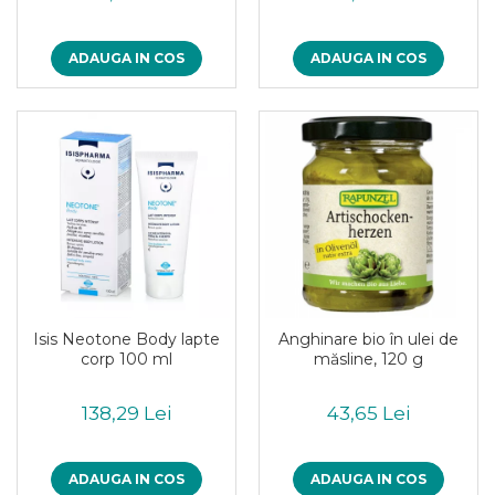
Inghetata bio si decoratiuni
Ingrediente bio pentru copt
Masline bio si antipasti
ADAUGA IN COS
ADAUGA IN COS
Antipasti bio
Masline bio
Pesto bio
Musli si terci
Fulgi din cereale bio
Musli bio
Terci bio
Orez bio si leguminoase
Legume bio
Isis Neotone Body lapte
Anghinare bio în ulei de
Legume bio in conserva
corp 100 ml
măsline, 120 g
Orez bio
Paste si fidea
138,29 Lei
43,65 Lei
Paste bio din emmer
Paste bio din grau
ADAUGA IN COS
ADAUGA IN COS
Paste bio din spelta