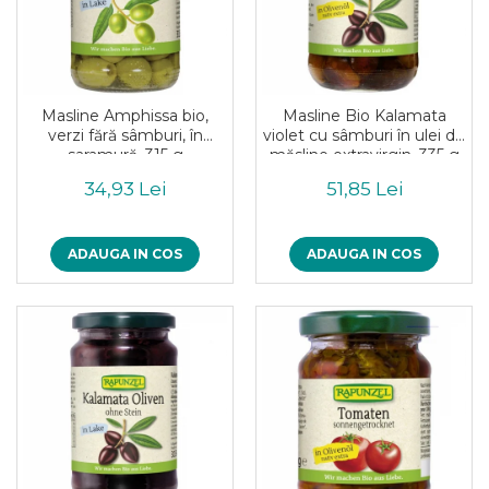
Masline Amphissa bio,
Masline Bio Kalamata
verzi fără sâmburi, în
violet cu sâmburi în ulei de
saramură, 315 g
măsline extravirgin, 335 g
34,93 Lei
51,85 Lei
ADAUGA IN COS
ADAUGA IN COS