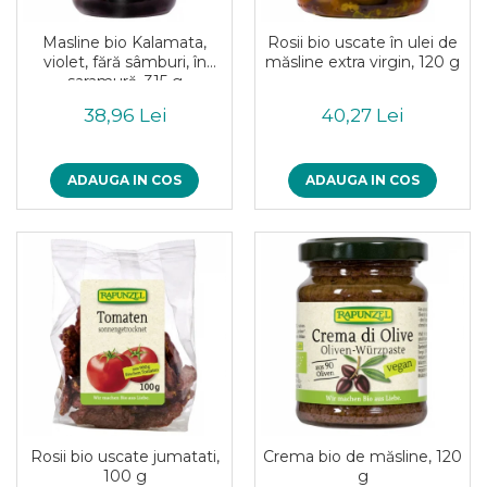
Masline bio Kalamata,
Rosii bio uscate în ulei de
violet, fără sâmburi, în
măsline extra virgin, 120 g
saramură, 315 g
38,96 Lei
40,27 Lei
ADAUGA IN COS
ADAUGA IN COS
Rosii bio uscate jumatati,
Crema bio de măsline, 120
100 g
g