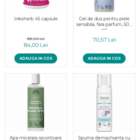
Uleiuri esentiale bio
Mixuri bio si blaturi
Paine bio
Inkoherb 45 capsule
Gel de dus pentru piele
Ciocolata, cacao si cafea
sensibila, fara parfum, 500
Cacao bio
ml
Cafea bio
88,00 Lei
70,57 Lei
84,00 Lei
Cafea bio din cereale
Ciocolata bio
ADAUGA IN COS
ADAUGA IN COS
Condimente si supe bio
Condimente bio
Maioneza bio
Mancare asiatica bio
Mustar bio
Sare si mixuri de sare
Supa bio
Dulceata si creme bio
Compoturi bio
Creme bio din nuci si alune
Apa micelara racoritoare
Spuma demachianta cu
Gemuri si dulceata bio