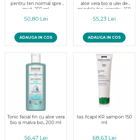
pentru ten normal spre
aloe vera bio si ulei de
Piure bio din fructe
mixt, 250 ml
migdale bio, sensitiv, 150
Dulciuri si batoane bio
ml
50,80 Lei
55,23 Lei
Batoane bio cu fructe
Biscuiti si napolitane bio
ADAUGA IN COS
ADAUGA IN COS
Bomboane bio
Dulciuri bio
Guma de mestecat bio
Jeleuri bio
Sticksuri, chipsuri si covrigei
Fructe, nuci, alune si seminte
Fructe bio uscate
Nuci si alune bio
Seminte bio din plante oleaginoase
Seminte bio pentru germinat
Ingrediente patiserie bio
Tonic facial fin cu aloe vera
Isis Ilcapil KR sampon 150
bio si malva bio, 200 ml
ml
Budinca bio
Indulcitori bio
56,47 Lei
68,63 Lei