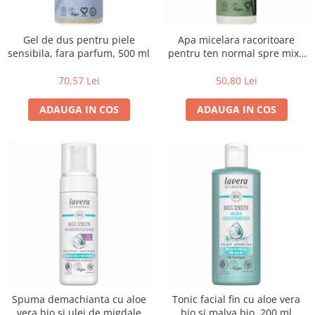
Uleiuri esentiale bio
Faina bio si gris
Mixuri bio si blaturi
Gel de dus pentru piele
Apa micelara racoritoare
Paine bio
sensibila, fara parfum, 500 ml
pentru ten normal spre mixt,
Ciocolata, cacao si cafea
250 ml
70,57 Lei
50,80 Lei
Cacao bio
Cafea bio
ADAUGA IN COS
ADAUGA IN COS
Cafea bio din cereale
Ciocolata bio
Condimente si supe bio
Condimente bio
Maioneza bio
Mancare asiatica bio
Mustar bio
Sare si mixuri de sare
Supa bio
Dulceata si creme bio
Spuma demachianta cu aloe
Tonic facial fin cu aloe vera
Compoturi bio
vera bio si ulei de migdale
bio si malva bio, 200 ml