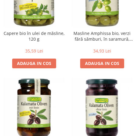
Lapte bio si bauturi vegetale
Sirop bio
Sucuri din fructe si legume bio
Superalimente
Capere bio în ulei de măsline,
Masline Amphissa bio, verzi
120 g
fără sâmburi, în saramură,
Pudre proteice bio
315 g
Superalimente bio
35,59 Lei
34,93 Lei
Uleiuri, grasimi si otet
ADAUGA IN COS
ADAUGA IN COS
Grasimi bio
Otet bio
Ulei bio
Ulei de masline bio
Uleiuri esentiale alimentare bio
Uleiuri Oxyguard