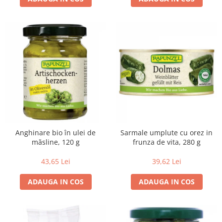
Budinca bio
Indulcitori bio
Inghetata bio si decoratiuni
Ingrediente bio pentru copt
Masline bio si antipasti
Antipasti bio
Masline bio
Pesto bio
Musli si terci
Anghinare bio în ulei de
Sarmale umplute cu orez in
Fulgi din cereale bio
măsline, 120 g
frunza de vita, 280 g
Musli bio
43,65 Lei
39,62 Lei
Terci bio
Orez bio si leguminoase
ADAUGA IN COS
ADAUGA IN COS
Legume bio
Legume bio in conserva
Orez bio