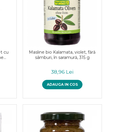
et cu
Masline bio Kalamata, violet, fără
ne
sâmburi, în saramură, 315 g
38,96 Lei
ADAUGA IN COS