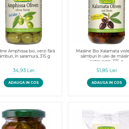
ine Amphissa bio, verzi fără
Masline Bio Kalamata viol
âmburi, în saramură, 315 g
sâmburi în ulei de măsli
extravirgin, 335 g
34,93 Lei
51,85 Lei
ADAUGA IN COS
ADAUGA IN COS