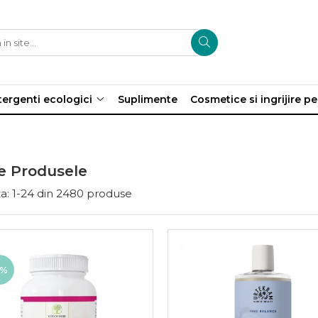
ergenti ecologici
Suplimente
Cosmetice si ingrijire p
e Produsele
a:
1-
24
din
2480
produse
5%