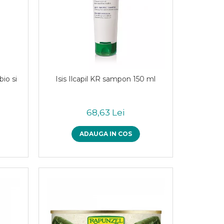
bio si
Isis Ilcapil KR sampon 150 ml
68,63 Lei
ADAUGA IN COS