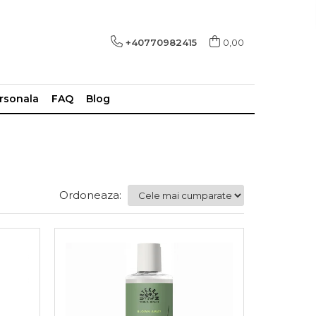
+40770982415
0,00
ersonala
FAQ
Blog
Ordoneaza: