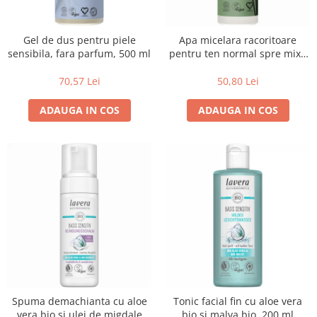
Uleiuri esentiale bio
Faina bio si gris
Mixuri bio si blaturi
Gel de dus pentru piele
Apa micelara racoritoare
Paine bio
sensibila, fara parfum, 500 ml
pentru ten normal spre mixt,
Ciocolata, cacao si cafea
250 ml
70,57 Lei
50,80 Lei
Cacao bio
Cafea bio
ADAUGA IN COS
ADAUGA IN COS
Cafea bio din cereale
Ciocolata bio
Condimente si supe bio
Condimente bio
Maioneza bio
Mancare asiatica bio
Mustar bio
Sare si mixuri de sare
Supa bio
Dulceata si creme bio
Spuma demachianta cu aloe
Tonic facial fin cu aloe vera
Compoturi bio
vera bio si ulei de migdale
bio si malva bio, 200 ml