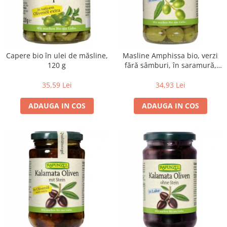
Lapte bio si bauturi vegetale
Sirop bio
Sucuri din fructe si legume bio
Superalimente
Capere bio în ulei de măsline,
Masline Amphissa bio, verzi
120 g
fără sâmburi, în saramură,
Pudre proteice bio
315 g
Superalimente bio
35,59 Lei
34,93 Lei
Uleiuri, grasimi si otet
ADAUGA IN COS
ADAUGA IN COS
Grasimi bio
Otet bio
Ulei bio
Ulei de masline bio
Uleiuri esentiale alimentare bio
Uleiuri Oxyguard