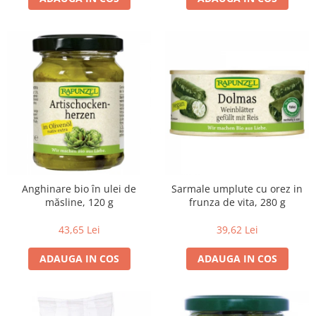
Budinca bio
Indulcitori bio
Inghetata bio si decoratiuni
Ingrediente bio pentru copt
Masline bio si antipasti
Antipasti bio
Masline bio
Pesto bio
Musli si terci
Anghinare bio în ulei de
Sarmale umplute cu orez in
Fulgi din cereale bio
măsline, 120 g
frunza de vita, 280 g
Musli bio
43,65 Lei
39,62 Lei
Terci bio
Orez bio si leguminoase
ADAUGA IN COS
ADAUGA IN COS
Legume bio
Legume bio in conserva
Orez bio