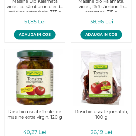
Masline Bio Kalamata
Masline bio Kalamata,
violet cu sâmburi în ulei de
violet, fără sâmburi, în
măsline extravirgin, 335 g
saramură, 315 g
51,85 Lei
38,96 Lei
ADAUGA IN COS
ADAUGA IN COS
Rosii bio uscate în ulei de
Rosii bio uscate jumatati,
măsline extra virgin, 120 g
100 g
40,27 Lei
26,19 Lei