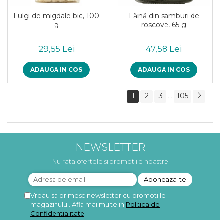
Fulgi de migdale bio, 100
Făină din samburi de
g
roscove, 65 g
29,55 Lei
47,58 Lei
ADAUGA IN COS
ADAUGA IN COS
1
2
3
105
...
NEWSLETTER
Nu rata ofertele si promotiile noastre
Vreau sa primesc newsletter cu promotiile
magazinului. Afla mai multe in
Politica de
Confidentialitate