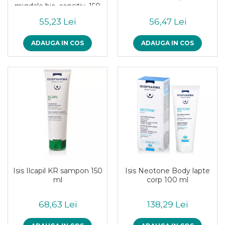
migdale bio, sensitiv, 150
Piure bio din fructe
ml
55,23 Lei
56,47 Lei
Dulciuri si batoane bio
Batoane bio cu fructe
ADAUGA IN COS
ADAUGA IN COS
Biscuiti si napolitane bio
Bomboane bio
Dulciuri bio
Guma de mestecat bio
Jeleuri bio
Sticksuri, chipsuri si covrigei
Fructe, nuci, alune si seminte
Fructe bio uscate
Nuci si alune bio
Seminte bio din plante oleaginoase
Isis Ilcapil KR sampon 150
Isis Neotone Body lapte
Seminte bio pentru germinat
ml
corp 100 ml
Ingrediente patiserie bio
Budinca bio
68,63 Lei
138,29 Lei
Indulcitori bio