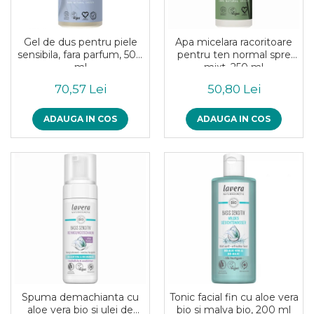
Uleiuri esentiale bio
Mixuri bio si blaturi
Paine bio
Gel de dus pentru piele
Apa micelara racoritoare
Ciocolata, cacao si cafea
sensibila, fara parfum, 500
pentru ten normal spre
Cacao bio
ml
mixt, 250 ml
Cafea bio
70,57 Lei
50,80 Lei
Cafea bio din cereale
Ciocolata bio
ADAUGA IN COS
ADAUGA IN COS
Condimente si supe bio
Condimente bio
Maioneza bio
Mancare asiatica bio
Mustar bio
Sare si mixuri de sare
Supa bio
Dulceata si creme bio
Compoturi bio
Creme bio din nuci si alune
Spuma demachianta cu
Tonic facial fin cu aloe vera
aloe vera bio si ulei de
bio si malva bio, 200 ml
Gemuri si dulceata bio