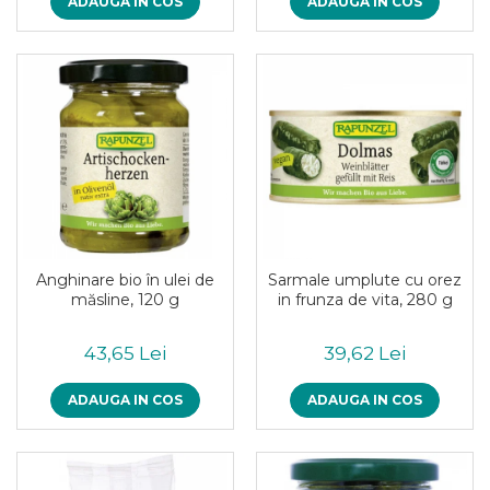
Inghetata bio si decoratiuni
ADAUGA IN COS
ADAUGA IN COS
Ingrediente bio pentru copt
Masline bio si antipasti
Antipasti bio
Masline bio
Pesto bio
Musli si terci
Fulgi din cereale bio
Musli bio
Terci bio
Anghinare bio în ulei de
Sarmale umplute cu orez
Orez bio si leguminoase
măsline, 120 g
in frunza de vita, 280 g
Legume bio
Legume bio in conserva
43,65 Lei
39,62 Lei
Orez bio
Paste si fidea
ADAUGA IN COS
ADAUGA IN COS
Paste bio din emmer
Paste bio din grau
Paste bio din spelta