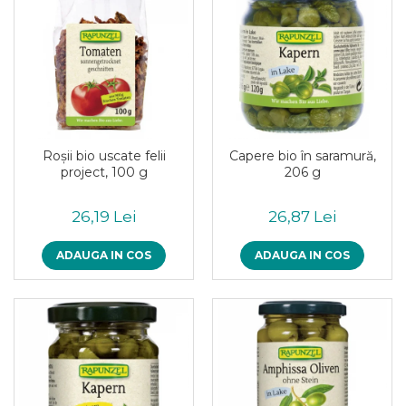
Paste bio fara gluten
Paste bio integrale
Paste bio pentru copii
Paste fainoase bio
Pateu, sosuri si conserve
Conserve de peste bio
Crenvursti si pateu din carne bio
Roşii bio uscate felii
Capere bio în saramură,
Pateu bio si creme vegetale
project, 100 g
206 g
Sosuri bio
Produse din tomate
26,19 Lei
26,87 Lei
Ketchup bio
ADAUGA IN COS
ADAUGA IN COS
Sosuri bio din tomate
Sucuri si bauturi bio
Lapte bio si bauturi vegetale
Sirop bio
Sucuri din fructe si legume bio
Superalimente