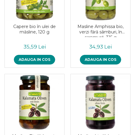
Pudre proteice bio
Superalimente bio
Uleiuri, grasimi si otet
Grasimi bio
Capere bio în ulei de
Masline Amphissa bio,
Otet bio
măsline, 120 g
verzi fără sâmburi, în
saramură, 315 g
Ulei bio
Ulei de masline bio
35,59 Lei
34,93 Lei
Uleiuri esentiale alimentare bio
ADAUGA IN COS
ADAUGA IN COS
Uleiuri Oxyguard