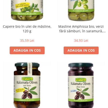
Lapte bio si bauturi vegetale
Sirop bio
Sucuri din fructe si legume bio
Superalimente
Capere bio în ulei de măsline,
Masline Amphissa bio, verzi
120 g
fără sâmburi, în saramură,
Pudre proteice bio
315 g
Superalimente bio
35,59 Lei
34,93 Lei
Uleiuri, grasimi si otet
ADAUGA IN COS
ADAUGA IN COS
Grasimi bio
Otet bio
Ulei bio
Ulei de masline bio
Uleiuri esentiale alimentare bio
Uleiuri Oxyguard