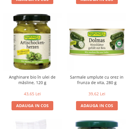
Budinca bio
Indulcitori bio
Inghetata bio si decoratiuni
Ingrediente bio pentru copt
Masline bio si antipasti
Antipasti bio
Masline bio
Pesto bio
Musli si terci
Anghinare bio în ulei de
Sarmale umplute cu orez in
Fulgi din cereale bio
măsline, 120 g
frunza de vita, 280 g
Musli bio
43,65 Lei
39,62 Lei
Terci bio
Orez bio si leguminoase
ADAUGA IN COS
ADAUGA IN COS
Legume bio
Legume bio in conserva
Orez bio