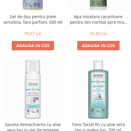
Uleiuri esentiale bio
Faina bio si gris
Mixuri bio si blaturi
Gel de dus pentru piele
Apa micelara racoritoare
Paine bio
sensibila, fara parfum, 500 ml
pentru ten normal spre mixt,
Ciocolata, cacao si cafea
250 ml
70,57 Lei
50,80 Lei
Cacao bio
Cafea bio
ADAUGA IN COS
ADAUGA IN COS
Cafea bio din cereale
Ciocolata bio
Condimente si supe bio
Condimente bio
Maioneza bio
Mancare asiatica bio
Mustar bio
Sare si mixuri de sare
Supa bio
Dulceata si creme bio
Spuma demachianta cu aloe
Tonic facial fin cu aloe vera
Compoturi bio
vera bio si ulei de migdale
bio si malva bio, 200 ml