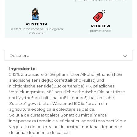
Inghetata bio si decoratiuni
Ingrediente bio pentru copt
Masline bio si antipasti
ASISTENTA
Antipasti bio
REDUCERI
la efectuarea comenzii si alegerea
promotionale
Masline bio
produselor
Pesto bio
Musli si terci
Descriere
Fulgi din cereale bio
Musli bio
Ingrediente:
Terci bio
5-15% Zitronsaure;5-15% pflanzlicher Alkohol(Ethanol);1-5%
Orez bio si leguminoase
anionische Tenside(Kokosfettalkohol-sulfat) und
nichtionische Tenside( Zuckertenside);<1% pflazliches
Legume bio
Verdickungsmittel;<1% naturliche atherische Ole aus Minze
Legume bio in conserva
und Myrthe*(enthalt Linalool*,Limonen*), balsamische
Orez bio
Zusatze*;gewirbletes Wasser ad 100%. *provin din
agricultura ecologica si colectare salbatica.
Paste si fidea
Solutia de curatat toaleta Sonett cu mirt si menta
Paste bio din emmer
indeparteaza temeinic si eficient cu agentii tensioactivi pur
Paste bio din grau
vegetali si de puterea acidului citric murdaria, depunerile
de urina, depunerile de calcar.
Paste bio din spelta