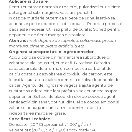
Aplicare si dozare
Paste bio fara gluten
Pentru curatarea normala a toaletei, pulverizati cu usurinta
Paste bio integrale
detergentul sub marginea vasului si periati-l.
In caz de murdarie puternica si pete de urina, lasati-o sa
Paste bio pentru copii
actioneze peste noapte, clatiti a doua zi. Repetati procesul
Paste fainoase bio
daca este necesar. Utilizati praful de curatat Sonett pentru
Pateu, sosuri si conserve
depunerile de fier si mangan din toalete .
Atentie:
tineti departe de suprafete calcaroase precum
Conserve de peste bio
marmura, ciment, piatra artificiala etc.
Crenvursti si pateu din carne bio
Originea si proprietatile ingredientelor
Pateu bio si creme vegetale
Acidul citric se obtine din fermentarea subproduselor
Sosuri bio
zaharoase ale industriei, cum ar fi. B. Melasa. Datorita
capacitatii sale de a forma un compus cu carbonat de
Produse din tomate
calciu odata cu dezvoltarea dioxidului de carbon, este
Ketchup bio
folosit la curatarea toaletei pentru a dizolva depunerile de
calcar. Agentul de ingrosare vegetala ajuta agentul de
Sosuri bio din tomate
curatare sa adere bine la suprafata si sa actioneze asupra
Sucuri si bauturi bio
depunerilor. Sulfatul de alcool din ulei de cocos si agentii
tensioactivi din zahar, obtinuti din ulei de cocos, amidon si
Lapte bio si bauturi vegetale
zahar, se adauga in cantitati mici pentru a facilita
Sirop bio
indepartarea murdariei grase.
Sucuri din fructe si legume bio
Specificatii tehnice
Superalimente
Densitate: (20 ° C) aproximativ 1,007 g / cm³
Valoare pH: (20 ° C, 5 g / l H₂O) aproximativ 5–6