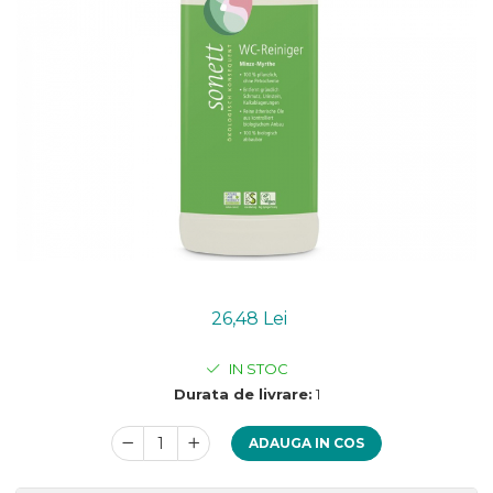
Uleiuri esentiale bio
Mixuri bio si blaturi
Paine bio
Ciocolata, cacao si cafea
Cacao bio
Cafea bio
Cafea bio din cereale
Ciocolata bio
Condimente si supe bio
Condimente bio
Maioneza bio
Mancare asiatica bio
26,48 Lei
Mustar bio
Sare si mixuri de sare
IN STOC
Supa bio
Durata de livrare:
1
Dulceata si creme bio
Compoturi bio
ADAUGA IN COS
Creme bio din nuci si alune
Gemuri si dulceata bio