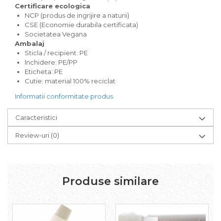
Pudre proteice bio
Certificare ecologica
Superalimente bio
NCP (produs de ingrijire a naturii)
Uleiuri, grasimi si otet
CSE (Economie durabila certificata)
Societatea Vegana
Grasimi bio
Ambalaj
Otet bio
Sticla / recipient: PE
Inchidere: PE/PP
Ulei bio
Eticheta: PE
Ulei de masline bio
Cutie: material 100% reciclat
Uleiuri esentiale alimentare bio
Informatii conformitate produs
Uleiuri Oxyguard
Caracteristici
Review-uri
(0)
Produse similare