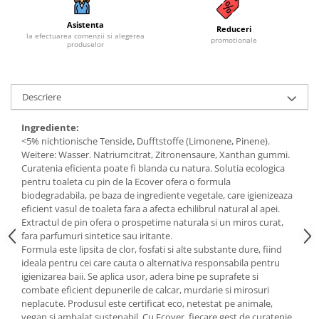
Budinca bio
Asistenta
Reduceri
la efectuarea comenzii si alegerea
Indulcitori bio
promotionale
produselor
Inghetata bio si decoratiuni
Ingrediente bio pentru copt
Masline bio si antipasti
Descriere
Antipasti bio
Ingrediente:
Masline bio
<5% nichtionische Tenside, Dufftstoffe (Limonene, Pinene).
Pesto bio
Weitere: Wasser. Natriumcitrat, Zitronensaure, Xanthan gummi.
Curatenia eficienta poate fi blanda cu natura. Solutia ecologica
Musli si terci
pentru toaleta cu pin de la Ecover ofera o formula
Fulgi din cereale bio
biodegradabila, pe baza de ingrediente vegetale, care igienizeaza
eficient vasul de toaleta fara a afecta echilibrul natural al apei.
Musli bio
Extractul de pin ofera o prospetime naturala si un miros curat,
Terci bio
fara parfumuri sintetice sau iritante.
Formula este lipsita de clor, fosfati si alte substante dure, fiind
Orez bio si leguminoase
ideala pentru cei care cauta o alternativa responsabila pentru
Legume bio
igienizarea baii. Se aplica usor, adera bine pe suprafete si
combate eficient depunerile de calcar, murdarie si mirosuri
Legume bio in conserva
neplacute. Produsul este certificat eco, netestat pe animale,
Orez bio
vegan si ambalat sustenabil. Cu Ecover, fiecare gest de curatenie