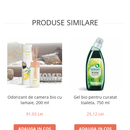
Lapte bio si bauturi vegetale
Sirop bio
PRODUSE SIMILARE
Sucuri din fructe si legume bio
Superalimente
Pudre proteice bio
Superalimente bio
Uleiuri, grasimi si otet
Grasimi bio
Otet bio
Ulei bio
Ulei de masline bio
Uleiuri esentiale alimentare bio
Odorizant de camera bio cu
Gel bio pentru curatat
Uleiuri Oxyguard
lamaie, 200 ml
toaleta, 750 ml
91,03 Lei
25,12 Lei
ADAUGA IN COS
ADAUGA IN COS