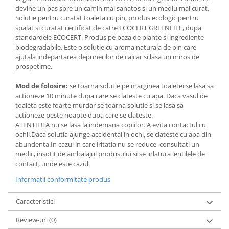
Paste si fidea
devine un pas spre un camin mai sanatos si un mediu mai curat.
Solutie pentru curatat toaleta cu pin, produs ecologic pentru
Paste bio din emmer
spalat si curatat certificat de catre ECOCERT GREENLIFE, dupa
Paste bio din grau
standardele ECOCERT. Produs pe baza de plante si ingrediente
biodegradabile. Este o solutie cu aroma naturala de pin care
Paste bio din spelta
ajutala indepartarea depunerilor de calcar si lasa un miros de
Paste bio fara gluten
prospetime.
Paste bio integrale
Mod de folosire:
se toarna solutie pe marginea toaletei se lasa sa
Paste bio pentru copii
actioneze 10 minute dupa care se clateste cu apa. Daca vasul de
Paste fainoase bio
toaleta este foarte murdar se toarna solutie si se lasa sa
actioneze peste noapte dupa care se clateste.
Pateu, sosuri si conserve
ATENTIE!! A nu se lasa la indemana copiilor. A evita contactul cu
Conserve de peste bio
ochii.Daca solutia ajunge accidental in ochi, se clateste cu apa din
abundenta.In cazul in care iritatia nu se reduce, consultati un
Crenvursti si pateu din carne bio
medic, insotit de ambalajul produsului si se inlatura lentilele de
Pateu bio si creme vegetale
contact, unde este cazul.
Sosuri bio
Informatii conformitate produs
Produse din tomate
Ketchup bio
Caracteristici
Sosuri bio din tomate
Review-uri
(0)
Sucuri si bauturi bio