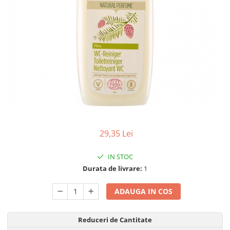
Uleiuri esentiale bio
Faina bio si gris
Mixuri bio si blaturi
Paine bio
Ciocolata, cacao si cafea
Cacao bio
Cafea bio
Cafea bio din cereale
Ciocolata bio
Condimente si supe bio
Condimente bio
29,35 Lei
Maioneza bio
IN STOC
Mancare asiatica bio
Durata de livrare:
1
Mustar bio
Sare si mixuri de sare
ADAUGA IN COS
Supa bio
Dulceata si creme bio
Reduceri de Cantitate
Compoturi bio