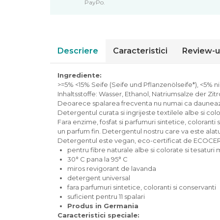
PayPo.
Piure bio din fructe
Dulciuri si batoane bio
Batoane bio cu fructe
Biscuiti si napolitane bio
Descriere
Caracteristici
Review-u
Bomboane bio
Dulciuri bio
Ingrediente:
Guma de mestecat bio
>=5% <15% Seife (Seife und Pflanzenölseife*), <5% n
Inhaltsstoffe: Wasser, Ethanol, Natriumsalze der Zi
Jeleuri bio
Deoarece spalarea frecventa nu numai ca dauneaza m
Sticksuri, chipsuri si covrigei
Detergentul curata si ingrijeste textilele albe si colo
Fructe, nuci, alune si seminte
Fara enzime, fosfat si parfumuri sintetice, coloranti 
un parfum fin. Detergentul nostru care va este alat
Fructe bio uscate
Detergentul este vegan, eco-certificat de ECOCERT
Nuci si alune bio
pentru fibre naturale albe si colorate si tesaturi 
Seminte bio din plante oleaginoase
30° C pana la 95° C
miros revigorant de lavanda
Seminte bio pentru germinat
detergent universal
Ingrediente patiserie bio
fara parfumuri sintetice, coloranti si conservanti
suficient pentru 11 spalari
Budinca bio
Produs in Germania
Indulcitori bio
Caracteristici speciale: