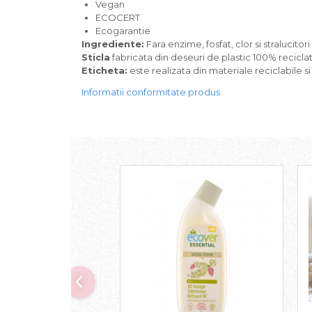
Vegan
Paste bio fara gluten
ECOCERT
Paste bio integrale
Ecogarantie
Paste bio pentru copii
Ingrediente:
Fara enzime, fosfat, clor si stralucitori 
Sticla
fabricata din deseuri de plastic 100% reciclate
Paste fainoase bio
Eticheta:
este realizata din materiale reciclabile si
Pateu, sosuri si conserve
Informatii conformitate produs
Conserve de peste bio
Crenvursti si pateu din carne bio
Pateu bio si creme vegetale
Sosuri bio
Produse din tomate
Ketchup bio
Sosuri bio din tomate
Sucuri si bauturi bio
Lapte bio si bauturi vegetale
Sirop bio
Sucuri din fructe si legume bio
Superalimente