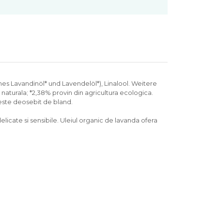
hes Lavandinöl* und Lavendelöl*), Linalool. Weitere
naturala; *2,38% provin din agricultura ecologica.
este deosebit de bland.
delicate si sensibile. Uleiul organic de lavanda ofera