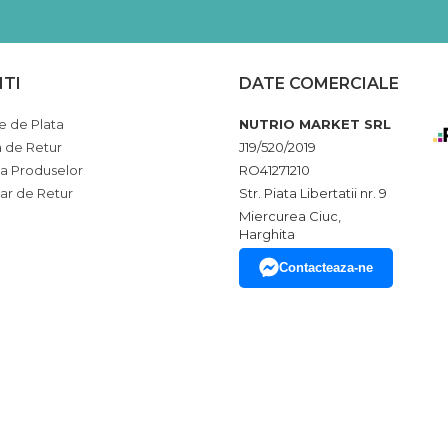
NTI
DATE COMERCIALE
 de Plata
NUTRIO MARKET SRL
a de Retur
J19/520/2019
ia Produselor
RO41271210
ar de Retur
Str. Piata Libertatii nr. 9
Miercurea Ciuc,
Harghita
Contacteaza-ne