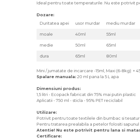
Inghetata bio si decoratiuni
Ideal pentru toate temperaturile. Nu este potrivit p
Ingrediente bio pentru copt
Dozare:
Masline bio si antipasti
Duritatea apei
usor murdar
mediu murdar
Antipasti bio
Masline bio
moale
40ml
55ml
Pesto bio
medie
50ml
65ml
Musli si terci
dura
65ml
80ml
Fulgi din cereale bio
Musli bio
Mini / jumatate de incarcare -15ml, Maxi (6-8kg): + 4
Terci bio
Spalare manuala:
20 ml pana la 5 L apa
Orez bio si leguminoase
Dimensiuni produs:
Legume bio
1,5 litri - Ecopack fabricat din 75% mai putin plastic
Legume bio in conserva
Aplicatii - 750 ml - sticla - 95% PET reciclabil
Orez bio
Paste si fidea
Utilizare:
Potrivit pentru toate textilele din bumbac si tesatu
Paste bio din emmer
Pentru tratarea prealabila a petelor folositi sapun
Paste bio din grau
Atentie! Nu este potrivit pentru lana si mata
Certificare:
Paste bio din spelta