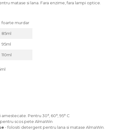
entru matase si lana. Fara enzime, fara lampi optice.
foarte murdar
85ml
95ml
110ml
5ml
ri amestecate. Pentru 30°, 60°, 95° C
ul pentru scos pete AlmaWin
se
- folositi detergent pentru lana si matase AlmaWin.