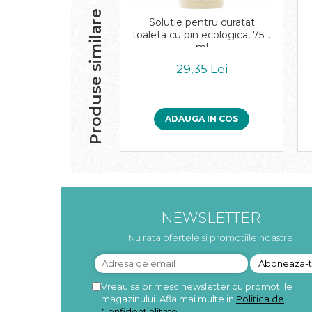
Pudre proteice bio
Produse similare
Superalimente bio
Solutie pentru curatat
toaleta cu pin ecologica, 750
Uleiuri, grasimi si otet
ml
Grasimi bio
29,35 Lei
Otet bio
Ulei bio
Ulei de masline bio
ADAUGA IN COS
Uleiuri esentiale alimentare bio
Uleiuri Oxyguard
NEWSLETTER
Nu rata ofertele si promotiile noastre
Vreau sa primesc newsletter cu promotiile
magazinului. Afla mai multe in
Politica de
Confidentialitate