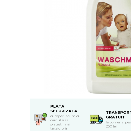
Uleiuri esentiale bio
Mixuri bio si blaturi
Paine bio
Ciocolata, cacao si cafea
Cacao bio
Cafea bio
Cafea bio din cereale
Ciocolata bio
Condimente si supe bio
Condimente bio
Maioneza bio
Mancare asiatica bio
Mustar bio
Sare si mixuri de sare
Supa bio
PLATA
Dulceata si creme bio
SECURIZATA
TRANSPOR
Compoturi bio
cumperi acum cu
GRATUIT
cardul si sa
la comenzi pes
Creme bio din nuci si alune
platesti mai
250 lei
tarziu prin
Gemuri si dulceata bio