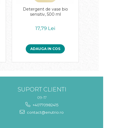
Detergent de vase bio
Solutie anticalca
sensitiv, 500 ml
17,79 Lei
32,74 Le
ADAUGA IN COS
ADAUGA IN 
SUPORT CLIENTI
09-17
+40770982415
contact@enutrio.ro