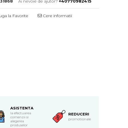
31868
Ai nevoie de ajutor?
+40770982415
ga la Favorite
Cere informatii
ASISTENTA
la efectuarea
REDUCERI
comenzii si
promotionale
alegerea
produselor