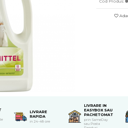
Cod Produs:
8
Adau
LIVRARE IN
T
EASYBOX SAU
LIVRARE
PACHETOMAT
RAPIDA
te
prin SameDay
in 24-48 ore
sau Posta
Panduri