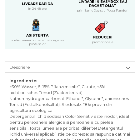
Inghetata bio si decoratiuni
LIVRARE IN EASYBOX SAU
LIVRARE RAPIDA
PACHETOMAT
Ingrediente bio pentru copt
in 24-48 ore
prin SameDay sau Posta Panduri
Masline bio si antipasti
Antipasti bio
Masline bio
ASISTENTA
REDUCERI
Pesto bio
la efectuarea comenzii si alegerea
promotionale
produselor
Musli si terci
Fulgi din cereale bio
Musli bio
Descriere
Terci bio
Orez bio si leguminoase
Ingrediente:
>30% Wasser, 5–15% Pflanzenseife*, Citrate, <5%
Legume bio
nichtionisches Tensid (Zuckertensid),
Legume bio in conserva
Natriumhydrogencarbonat, Ethanol*, Glycerin*, anionisches
Tensid (Fettalkoholsulfat), Siedesalz. *8% provin din
Orez bio
agricultura ecologica.
Paste si fidea
Detergentul lichid sodasan Color Sensitiv este inodor, ideal
Paste bio din emmer
pentru persoanele alergice si persoanele cu pielea
sensibila ! Toata lumea are prioritati diferite! Detergentul
Paste bio din grau
lichid universal aplicabil stie ce doreste: sa raspunda cat mai
Paste bio din spelta