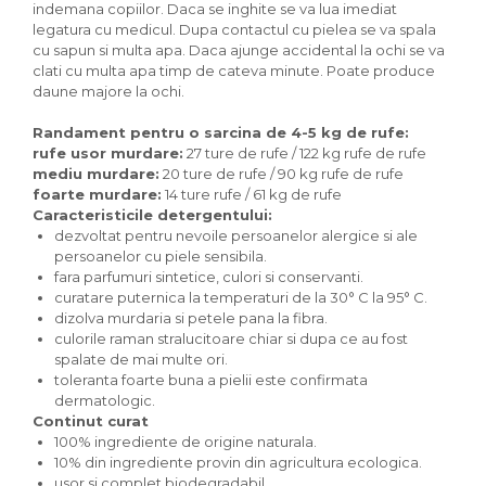
Pudre proteice bio
indemana copiilor. Daca se inghite se va lua imediat
Superalimente bio
legatura cu medicul. Dupa contactul cu pielea se va spala
cu sapun si multa apa. Daca ajunge accidental la ochi se va
Uleiuri, grasimi si otet
clati cu multa apa timp de cateva minute. Poate produce
Grasimi bio
daune majore la ochi.
Otet bio
Randament pentru o sarcina de 4-5 kg ​​de rufe:
Ulei bio
rufe usor murdare:
27 ture de rufe / 122 kg rufe de rufe
Ulei de masline bio
mediu murdare:
20 ture de rufe / 90 kg rufe de rufe
Uleiuri esentiale alimentare bio
foarte murdare:
14 ture rufe / 61 kg de rufe
Caracteristicile detergentului:
Uleiuri Oxyguard
dezvoltat pentru nevoile persoanelor alergice si ale
persoanelor cu piele sensibila.
fara parfumuri sintetice, culori si conservanti.
curatare puternica la temperaturi de la 30° C la 95° C.
dizolva murdaria si petele pana la fibra.
culorile raman stralucitoare chiar si dupa ce au fost
spalate de mai multe ori.
toleranta foarte buna a pielii este confirmata
dermatologic.
Continut curat
100% ingrediente de origine naturala.
10% din ingrediente provin din agricultura ecologica.
usor si complet biodegradabil.