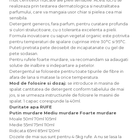
mult cerintelor ridicate ale pielii sensibile. Acest lucru se
Paste bio fara gluten
realizeaza prin testarea dermatologica si neutralitatea
Paste bio integrale
parfumului, care va mangaia usor chiar si pielea cea mai
sensibila.
Paste bio pentru copii
Detergent generos, fara parfum, pentru curatare profunda
Paste fainoase bio
si culori stralucitoare, cu o toleranta excelenta a pielii.
Pateu, sosuri si conserve
Formula inovatoare cu sapun vegetal organic este potrivita
pentru temperaturi de spalare cuprinse intre 30°C si 95°C.
Conserve de peste bio
Puteti pretrata pete deosebit de incapatanate cu gel de
Crenvursti si pateu din carne bio
pete sodasan.
Pateu bio si creme vegetale
Pentru rufele foarte murdare, va recomandam sa adaugati
solutie de inalbire si indepartare a petelor.
Sosuri bio
Detergentul se foloseste pentru toate tipurile de fibre in
Produse din tomate
afara de lana si matase la orice temperatura.
Mod de folosire si dozaj:
se introduce in masina de
Ketchup bio
spalat cantitatea de detergent conform tabelului de mai
Sosuri bio din tomate
jos, si se urmeaza instructiunile de folosire le masinii de
Sucuri si bauturi bio
spalat. 1 capac corespunde la 40ml.
Duritate apa RUFE
Lapte bio si bauturi vegetale
Putin murdare Mediu murdare Foarte murdare
Sirop bio
Moale 50ml 70ml 105ml
Sucuri din fructe si legume bio
Medie 55ml 75ml 110ml
Ridicata 65ml 85ml 120ml
Superalimente
Dozele de mai sus sunt pentru 4-5kg rufe. A nu se lasa la