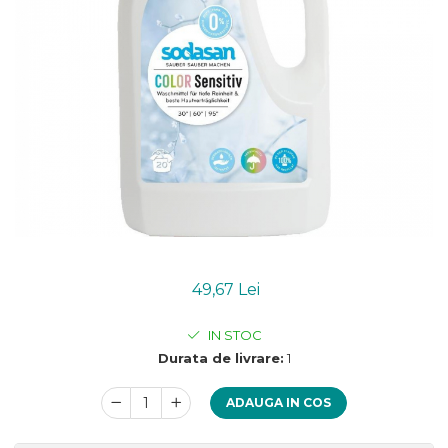
Uleiuri esentiale bio
Mixuri bio si blaturi
Paine bio
Ciocolata, cacao si cafea
Cacao bio
Cafea bio
Cafea bio din cereale
Ciocolata bio
Condimente si supe bio
Condimente bio
Maioneza bio
Mancare asiatica bio
49,67 Lei
Mustar bio
Sare si mixuri de sare
IN STOC
Supa bio
Durata de livrare:
1
Dulceata si creme bio
Compoturi bio
ADAUGA IN COS
Creme bio din nuci si alune
Gemuri si dulceata bio