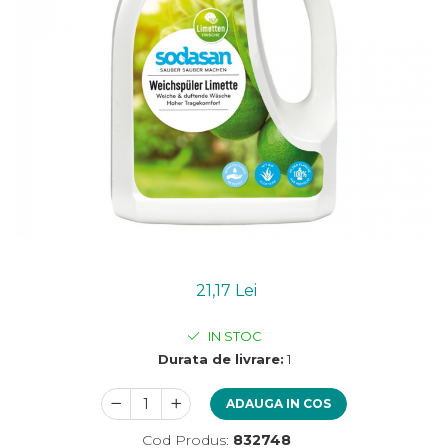
Uleiuri esentiale bio
Mixuri bio si blaturi
Paine bio
Ciocolata, cacao si cafea
Cacao bio
Cafea bio
Cafea bio din cereale
Ciocolata bio
Condimente si supe bio
Condimente bio
Maioneza bio
Mancare asiatica bio
21,17 Lei
Mustar bio
Sare si mixuri de sare
IN STOC
Supa bio
Durata de livrare:
1
Dulceata si creme bio
Compoturi bio
ADAUGA IN COS
Creme bio din nuci si alune
Cod Produs:
832748
Gemuri si dulceata bio