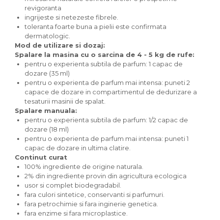
Paste bio fara gluten
revigoranta
ingrijeste si netezeste fibrele.
Paste bio integrale
toleranta foarte buna a pielii este confirmata
Paste bio pentru copii
dermatologic.
Paste fainoase bio
Mod de utilizare si dozaj:
Pateu, sosuri si conserve
Spalare la masina cu o sarcina de 4 - 5 kg de rufe:
pentru o experienta subtila de parfum: 1 capac de
Conserve de peste bio
dozare (35 ml)
Crenvursti si pateu din carne bio
pentru o experienta de parfum mai intensa: puneti 2
capace de dozare in compartimentul de dedurizare a
Pateu bio si creme vegetale
tesaturii masinii de spalat.
Sosuri bio
Spalare manuala:
Produse din tomate
pentru o experienta subtila de parfum: 1/2 capac de
dozare (18 ml)
Ketchup bio
pentru o experienta de parfum mai intensa: puneti 1
Sosuri bio din tomate
capac de dozare in ultima clatire.
Sucuri si bauturi bio
Continut curat
100% ingrediente de origine naturala.
Lapte bio si bauturi vegetale
2% din ingrediente provin din agricultura ecologica
Sirop bio
usor si complet biodegradabil.
Sucuri din fructe si legume bio
fara culori sintetice, conservanti si parfumuri.
fara petrochimie si fara inginerie genetica.
Superalimente
fara enzime si fara microplastice.