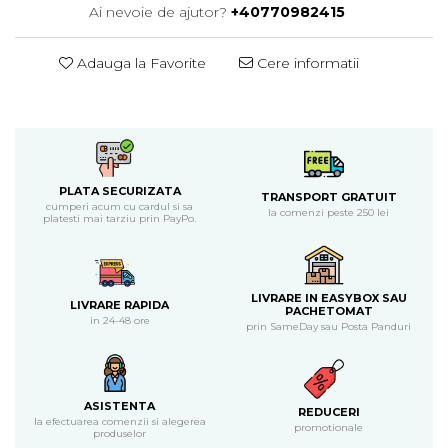
Ai nevoie de ajutor?
+40770982415
Piure bio din fructe
Dulciuri si batoane bio
Adauga la Favorite
Cere informatii
Batoane bio cu fructe
Biscuiti si napolitane bio
Bomboane bio
Dulciuri bio
Guma de mestecat bio
PLATA SECURIZATA
Jeleuri bio
TRANSPORT GRATUIT
cumperi acum cu cardul si sa
la comenzi peste 250 lei
Sticksuri, chipsuri si covrigei
platesti mai tarziu prin PayPo.
Fructe, nuci, alune si seminte
Fructe bio uscate
Nuci si alune bio
LIVRARE IN EASYBOX SAU
LIVRARE RAPIDA
PACHETOMAT
in 24-48 ore
Seminte bio din plante oleaginoase
prin SameDay sau Posta Panduri
Seminte bio pentru germinat
Ingrediente patiserie bio
Budinca bio
ASISTENTA
REDUCERI
la efectuarea comenzii si alegerea
Indulcitori bio
promotionale
produselor