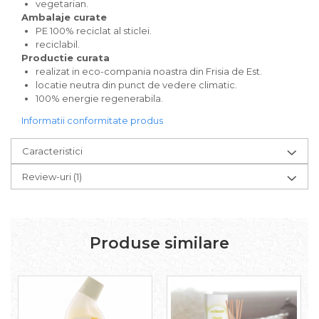
Pudre proteice bio
vegetarian.
Ambalaje curate
Superalimente bio
PE 100% reciclat al sticlei.
Uleiuri, grasimi si otet
reciclabil.
Grasimi bio
Productie curata
realizat in eco-compania noastra din Frisia de Est.
Otet bio
locatie neutra din punct de vedere climatic.
Ulei bio
100% energie regenerabila.
Ulei de masline bio
Informatii conformitate produs
Uleiuri esentiale alimentare bio
Uleiuri Oxyguard
Caracteristici
Review-uri
(1)
Produse similare