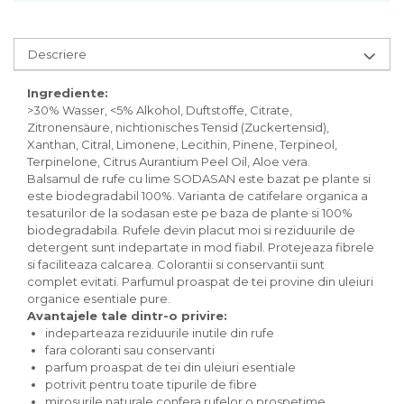
Inghetata bio si decoratiuni
Ingrediente bio pentru copt
Masline bio si antipasti
Descriere
Antipasti bio
Ingrediente:
Masline bio
>30% Wasser, <5% Alkohol, Duftstoffe, Citrate,
Pesto bio
Zitronensäure, nichtionisches Tensid (Zuckertensid),
Musli si terci
Xanthan, Citral, Limonene, Lecithin, Pinene, Terpineol,
Terpinelone, Citrus Aurantium Peel Oil, Aloe vera.
Fulgi din cereale bio
Balsamul de rufe cu lime SODASAN este bazat pe plante si
Musli bio
este biodegradabil 100%. Varianta de catifelare organica a
Terci bio
tesaturilor de la sodasan este pe baza de plante si 100%
biodegradabila. Rufele devin placut moi si reziduurile de
Orez bio si leguminoase
detergent sunt indepartate in mod fiabil. Protejeaza fibrele
Legume bio
si faciliteaza calcarea. Colorantii si conservantii sunt
Legume bio in conserva
complet evitati. Parfumul proaspat de tei provine din uleiuri
organice esentiale pure.
Orez bio
Avantajele tale dintr-o privire:
Paste si fidea
indeparteaza reziduurile inutile din rufe
fara coloranti sau conservanti
Paste bio din emmer
parfum proaspat de tei din uleiuri esentiale
Paste bio din grau
potrivit pentru toate tipurile de fibre
Paste bio din spelta
mirosurile naturale confera rufelor o prospetime