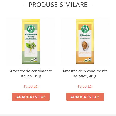
PRODUSE SIMILARE
Lapte bio si bauturi vegetale
Sirop bio
Sucuri din fructe si legume bio
Superalimente
Pudre proteice bio
Superalimente bio
Uleiuri, grasimi si otet
Grasimi bio
Otet bio
Ulei bio
Amestec de condimente
Amestec de 5 condimente
Italian, 35 g
asiatice, 40 g
Ulei de masline bio
Uleiuri esentiale alimentare bio
19,30 Lei
19,30 Lei
Uleiuri Oxyguard
ADAUGA IN COS
ADAUGA IN COS