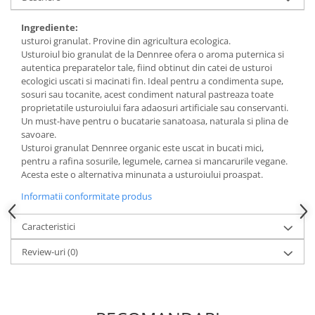
Budinca bio
Ingrediente:
Indulcitori bio
usturoi granulat. Provine din agricultura ecologica.
Usturoiul bio granulat de la Dennree ofera o aroma puternica si
Inghetata bio si decoratiuni
autentica preparatelor tale, fiind obtinut din catei de usturoi
Ingrediente bio pentru copt
ecologici uscati si macinati fin. Ideal pentru a condimenta supe,
Masline bio si antipasti
sosuri sau tocanite, acest condiment natural pastreaza toate
proprietatile usturoiului fara adaosuri artificiale sau conservanti.
Antipasti bio
Un must-have pentru o bucatarie sanatoasa, naturala si plina de
Masline bio
savoare.
Usturoi granulat Dennree organic este uscat in bucati mici,
Pesto bio
pentru a rafina sosurile, legumele, carnea si mancarurile vegane.
Musli si terci
Acesta este o alternativa minunata a usturoiului proaspat.
Fulgi din cereale bio
Informatii conformitate produs
Musli bio
Caracteristici
Terci bio
Orez bio si leguminoase
Review-uri
(0)
Legume bio
Legume bio in conserva
Orez bio