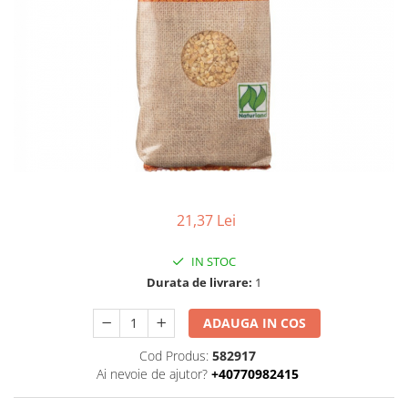
Uleiuri esentiale bio
Faina bio si gris
Mixuri bio si blaturi
Paine bio
Ciocolata, cacao si cafea
Cacao bio
Cafea bio
Cafea bio din cereale
Ciocolata bio
Condimente si supe bio
21,37 Lei
Condimente bio
Maioneza bio
IN STOC
Mancare asiatica bio
Durata de livrare:
1
Mustar bio
ADAUGA IN COS
Sare si mixuri de sare
Supa bio
Cod Produs:
582917
Ai nevoie de ajutor?
+40770982415
Dulceata si creme bio
Compoturi bio