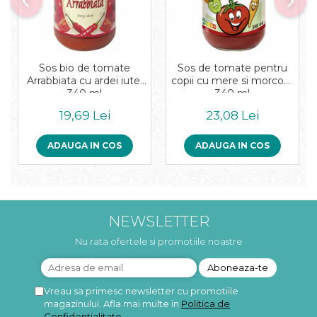
Sos bio de tomate
Sos de tomate pentru
Arrabbiata cu ardei iute,
copii cu mere si morcovi,
340 ml
340 ml
19,69 Lei
23,08 Lei
ADAUGA IN COS
ADAUGA IN COS
NEWSLETTER
Nu rata ofertele si promotiile noastre
Vreau sa primesc newsletter cu promotiile
magazinului. Afla mai multe in
Politica de
Confidentialitate