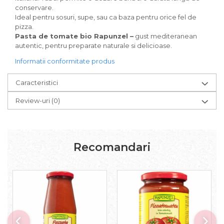
Paste bio fara gluten
conservare.
Ideal pentru sosuri, supe, sau ca baza pentru orice fel de
Paste bio integrale
pizza.
Paste bio pentru copii
Pasta de tomate bio Rapunzel –
gust mediteranean
Paste fainoase bio
autentic, pentru preparate naturale si delicioase.
Pateu, sosuri si conserve
Informatii conformitate produs
Conserve de peste bio
Crenvursti si pateu din carne bio
Caracteristici
Pateu bio si creme vegetale
Review-uri
(0)
Sosuri bio
Produse din tomate
Ketchup bio
Recomandari
Sosuri bio din tomate
Sucuri si bauturi bio
Lapte bio si bauturi vegetale
Sirop bio
Sucuri din fructe si legume bio
Superalimente