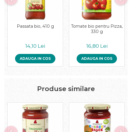
Pudre proteice bio
Superalimente bio
Uleiuri, grasimi si otet
Grasimi bio
Passata bio, 410 g
Tomate bio pentru Pizza,
Otet bio
330 g
Ulei bio
Ulei de masline bio
14,10 Lei
16,80 Lei
Uleiuri esentiale alimentare bio
ADAUGA IN COS
ADAUGA IN COS
Uleiuri Oxyguard
Produse similare