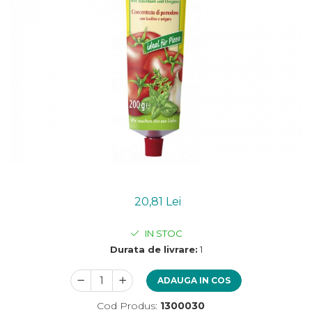
Uleiuri esentiale bio
Mixuri bio si blaturi
Paine bio
Ciocolata, cacao si cafea
Cacao bio
Cafea bio
Cafea bio din cereale
Ciocolata bio
Condimente si supe bio
Condimente bio
Maioneza bio
Mancare asiatica bio
20,81 Lei
Mustar bio
Sare si mixuri de sare
IN STOC
Supa bio
Durata de livrare:
1
Dulceata si creme bio
Compoturi bio
ADAUGA IN COS
Creme bio din nuci si alune
Cod Produs:
1300030
Gemuri si dulceata bio