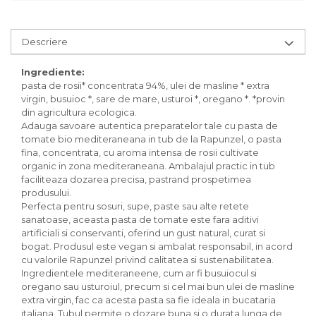
Inghetata bio si decoratiuni
Ingrediente bio pentru copt
Masline bio si antipasti
Descriere
Antipasti bio
Ingrediente:
Masline bio
pasta de rosii* concentrata 94%, ulei de masline * extra
Pesto bio
virgin, busuioc *, sare de mare, usturoi *, oregano *. *provin
Musli si terci
din agricultura ecologica.
Adauga savoare autentica preparatelor tale cu pasta de
Fulgi din cereale bio
tomate bio mediteraneana in tub de la Rapunzel, o pasta
Musli bio
fina, concentrata, cu aroma intensa de rosii cultivate
Terci bio
organic in zona mediteraneana. Ambalajul practic in tub
faciliteaza dozarea precisa, pastrand prospetimea
Orez bio si leguminoase
produsului.
Legume bio
Perfecta pentru sosuri, supe, paste sau alte retete
Legume bio in conserva
sanatoase, aceasta pasta de tomate este fara aditivi
artificiali si conservanti, oferind un gust natural, curat si
Orez bio
bogat. Produsul este vegan si ambalat responsabil, in acord
Paste si fidea
cu valorile Rapunzel privind calitatea si sustenabilitatea.
Ingredientele mediteraneene, cum ar fi busuiocul si
Paste bio din emmer
oregano sau usturoiul, precum si cel mai bun ulei de masline
Paste bio din grau
extra virgin, fac ca acesta pasta sa fie ideala in bucataria
Paste bio din spelta
italiana. Tubul permite o dozare buna si o durata lunga de