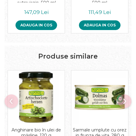
extravirgin, 500 ml
500 ml
147,09 Lei
111,49 Lei
ADAUGA IN COS
ADAUGA IN COS
Produse similare
Anghinare bio în ulei de
Sarmale umplute cu orez
măsline, 120 g
in frunza de vita, 280 g