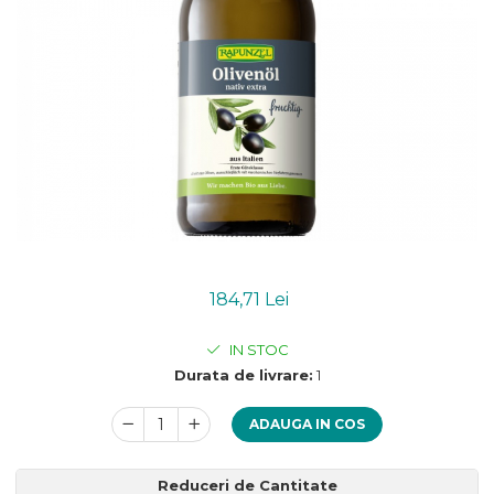
Uleiuri esentiale bio
Mixuri bio si blaturi
Paine bio
Ciocolata, cacao si cafea
Cacao bio
Cafea bio
Cafea bio din cereale
Ciocolata bio
Condimente si supe bio
Condimente bio
Maioneza bio
Mancare asiatica bio
184,71 Lei
Mustar bio
IN STOC
Sare si mixuri de sare
Durata de livrare:
1
Supa bio
Dulceata si creme bio
ADAUGA IN COS
Compoturi bio
Creme bio din nuci si alune
Reduceri de Cantitate
Gemuri si dulceata bio