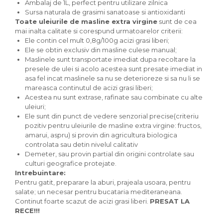
Ambalaj de 1L, perfect pentru utilizare zilnica
Paste bio fara gluten
Sursa naturala de grasimi sanatoase si antioxidanti
Paste bio integrale
Toate uleiurile de masline extra virgine
sunt de cea
Paste bio pentru copii
mai inalta calitate si corespund urmatoarelor criterii:
Ele contin cel mult 0,8g/100g acizi grasi liberi;
Paste fainoase bio
Ele se obtin exclusiv din masline culese manual;
Pateu, sosuri si conserve
Maslinele sunt transportate imediat dupa recoltare la
presele de ulei si acolo acestea sunt presate imediat in
Conserve de peste bio
asa fel incat maslinele sa nu se deterioreze si sa nu li se
Crenvursti si pateu din carne bio
mareasca continutul de acizi grasi liberi;
Pateu bio si creme vegetale
Acestea nu sunt extrase, rafinate sau combinate cu alte
Sosuri bio
uleiuri;
Ele sunt din punct de vedere senzorial precise(criteriu
Produse din tomate
pozitiv pentru uleiurile de masline extra virgine: fructos,
Ketchup bio
amarui, aspru) si provin din agricultura biologica
controlata sau detin nivelul calitativ
Sosuri bio din tomate
Demeter, sau provin partial din origini controlate sau
Sucuri si bauturi bio
culturi geografice protejate.
Lapte bio si bauturi vegetale
Intrebuintare:
Pentru gatit, preparare la aburi, prajeala usoara, pentru
Sirop bio
salate; un necesar pentru bucataria mediteraneana.
Sucuri din fructe si legume bio
Continut foarte scazut de acizi grasi liberi.
PRESAT LA
Superalimente
RECE!!!