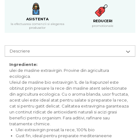
Inghetata bio si decoratiuni
Ingrediente bio pentru copt
Masline bio si antipasti
ASISTENTA
REDUCERI
la efectuarea comenzii si alegerea
Antipasti bio
promotionale
produselor
Masline bio
Pesto bio
Musli si terci
Descriere
Fulgi din cereale bio
Ingrediente:
Musli bio
ulei de masline extravirgin. Provine din agricultura
Terci bio
ecologica.
Orez bio si leguminoase
Uleiul de masline bio extravirgin 1L de la Rapunzel este
obtinut prin presare la rece din masline atent selectionate
Legume bio
din agricultura ecologica. Cu o aroma blanda, usor fructata,
Legume bio in conserva
acest ulei este ideal atat pentru salate si preparate la rece,
Orez bio
cat si pentru gatit delicat. Calitatea extravirgina garanteaza
un continut ridicat de antioxidanti naturali si acizi grasi
Paste si fidea
benefici pentru organism. Fara aditivi, rafinare sau
Paste bio din emmer
tratamente chimice.
Paste bio din grau
Ulei extravirgin presat la rece, 100% bio
Gust fin, ideal pentru preparate mediteraneene
Paste bio din spelta