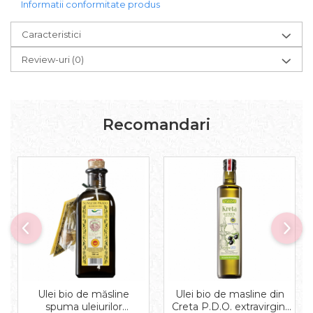
Pudre proteice bio
Informatii conformitate produs
Superalimente bio
Caracteristici
Uleiuri, grasimi si otet
Grasimi bio
Review-uri
(0)
Otet bio
Ulei bio
Ulei de masline bio
Recomandari
Uleiuri esentiale alimentare bio
Uleiuri Oxyguard
Ulei bio de măsline
Ulei bio de masline din
spuma uleiurilor
Creta P.D.O. extravirgin,