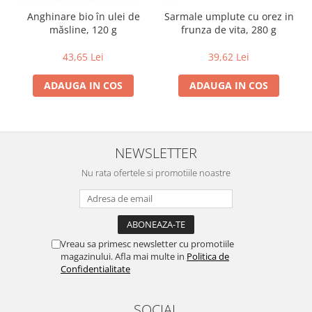
Anghinare bio în ulei de
Sarmale umplute cu orez in
Lapte bio si bauturi vegetale
măsline, 120 g
frunza de vita, 280 g
Sirop bio
Sucuri din fructe si legume bio
43,65 Lei
39,62 Lei
Superalimente
ADAUGA IN COS
ADAUGA IN COS
Pudre proteice bio
Superalimente bio
Uleiuri, grasimi si otet
NEWSLETTER
Grasimi bio
Otet bio
Nu rata ofertele si promotiile noastre
Ulei bio
Ulei de masline bio
Uleiuri esentiale alimentare bio
Uleiuri Oxyguard
Vreau sa primesc newsletter cu promotiile
magazinului. Afla mai multe in
Politica de
Confidentialitate
SOCIAL