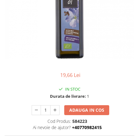
Uleiuri esentiale bio
Faina bio si gris
Mixuri bio si blaturi
Paine bio
Ciocolata, cacao si cafea
Cacao bio
Cafea bio
Cafea bio din cereale
Ciocolata bio
Condimente si supe bio
19,66 Lei
Condimente bio
Maioneza bio
IN STOC
Mancare asiatica bio
Durata de livrare:
1
Mustar bio
ADAUGA IN COS
Sare si mixuri de sare
Supa bio
Cod Produs:
584223
Ai nevoie de ajutor?
+40770982415
Dulceata si creme bio
Compoturi bio