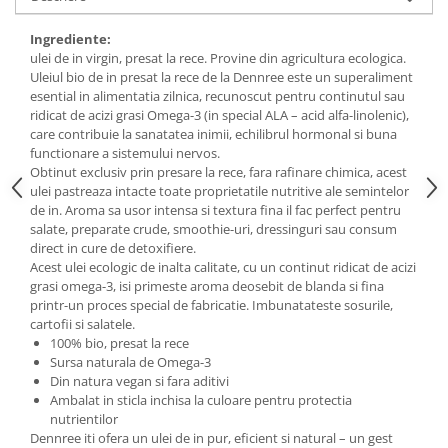
Budinca bio
Ingrediente:
Indulcitori bio
ulei de in virgin, presat la rece. Provine din agricultura ecologica.
Uleiul bio de in presat la rece de la Dennree este un superaliment
Inghetata bio si decoratiuni
esential in alimentatia zilnica, recunoscut pentru continutul sau
Ingrediente bio pentru copt
ridicat de acizi grasi Omega-3 (in special ALA – acid alfa-linolenic),
Masline bio si antipasti
care contribuie la sanatatea inimii, echilibrul hormonal si buna
functionare a sistemului nervos.
Antipasti bio
Obtinut exclusiv prin presare la rece, fara rafinare chimica, acest
Masline bio
ulei pastreaza intacte toate proprietatile nutritive ale semintelor
de in. Aroma sa usor intensa si textura fina il fac perfect pentru
Pesto bio
salate, preparate crude, smoothie-uri, dressinguri sau consum
Musli si terci
direct in cure de detoxifiere.
Acest ulei ecologic de inalta calitate, cu un continut ridicat de acizi
Fulgi din cereale bio
grasi omega-3, isi primeste aroma deosebit de blanda si fina
Musli bio
printr-un proces special de fabricatie. Imbunatateste sosurile,
cartofii si salatele.
Terci bio
100% bio, presat la rece
Orez bio si leguminoase
Sursa naturala de Omega-3
Din natura vegan si fara aditivi
Legume bio
Ambalat in sticla inchisa la culoare pentru protectia
Legume bio in conserva
nutrientilor
Orez bio
Dennree iti ofera un ulei de in pur, eficient si natural – un gest