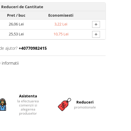
Reduceri de Cantitate
Pret
/ buc
Economisesti
+
26,06 Lei
3,22 Lei
+
25,53 Lei
10,75 Lei
de ajutor?
+40770982415
informatii
Asistenta
la efectuarea
Reduceri
comenzii si
promotionale
alegerea
produselor