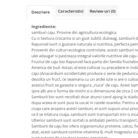
Creme bio din nuci si alune
Caracteristici
Review-uri
(0)
Descriere
Gemuri si dulceata bio
Piure bio din fructe
Ingrediente:
Dulciuri si batoane bio
samburi caju. Provine din agricultura ecologica.
Cu o textura crocanta si un gust subtil, dulceag, samburii d
Batoane bio cu fructe
Rapunzel sunt o gustare naturala si nutritiva, perfecta pent
Biscuiti si napolitane bio
Proveniti din culturi ecologice controlate, acesti samburi nu
ulei adaugat si pastreaza integral valorile nutritive ale caju
Bomboane bio
Fructul de caju bio Rapunzel face parte din familia fructelo
Dulciuri bio
America de Sud. Astazi, el este cultivat cu precadere in India
Guma de mestecat bio
caju (Anacardium occidentale) produce o serie de pedunculi
dezolta un fruct, ce seamana cu un ardei iute si are o culo
Jeleuri bio
acestui fruct se gaseste o singura „nuca” de caju. Acest s
Sticksuri, chipsuri si covrigei
spre alb are o forma de rinichi si o dimensiune de circa 2 c
Fructe, nuci, alune si seminte
Samburii bio sunt recoltati doar atunci cand ajung la stadi
dupa aceea ei sunt pusi la uscat in razele soarelui. Pentru 
Fructe bio uscate
coaja care acopera acesti samburi, ei sunt supusi unui proc
Nuci si alune bio
ce li se inlatura coaja, samburii sunt transportati intr-o inc
Ulterior samburii sunt sortati si ambalati pentru transport.
Seminte bio din plante oleaginoase
Samburii de caju bio ofera organismului proteine, calciu, fie
Seminte bio pentru germinat
atat, acest sambure contine vitamina B, mult magneziu si ac
Ingrediente patiserie bio
sunt extrem de sanatosi pentru organism.