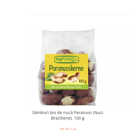
Lapte bio si bauturi vegetale
Sirop bio
Sucuri din fructe si legume bio
Superalimente
Pudre proteice bio
Superalimente bio
Uleiuri, grasimi si otet
Grasimi bio
Otet bio
Ulei bio
Ulei de masline bio
Uleiuri esentiale alimentare bio
Uleiuri Oxyguard
Sâmburi bio de nucă Paranuss (Nuci
Braziliene), 100 g
29,55 Lei