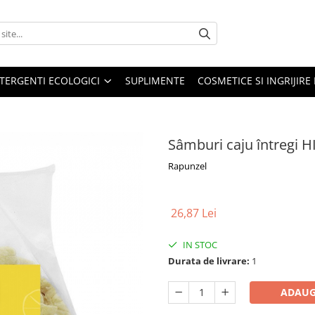
TERGENTI ECOLOGICI
SUPLIMENTE
COSMETICE SI INGRIJIR
Sâmburi caju întregi H
Rapunzel
26,87 Lei
IN STOC
Durata de livrare:
1
ADAUG