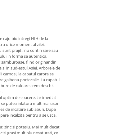
e caju bio intregi HIH de la
ru orice moment al zilei.
 sunt prajiti, nu contin sare sau
-ului in forma sa autentica.
r samburoase, fiind originar din
 si in sud-estul Asiei. Arborele de
 carnosi, la capatul carora se
are galbena-portocalie. La capatul
ambure de culoare crem deschis
m.
ul optim de coacere, iar imediat
a se putea inlatura mult mai usor
es de incalzire sub aburi. Dupa
apere incalzita pentru a se usca.
r, zinc si potasiu. Mai mult decat
izi grasi multiplu nesaturati, ce