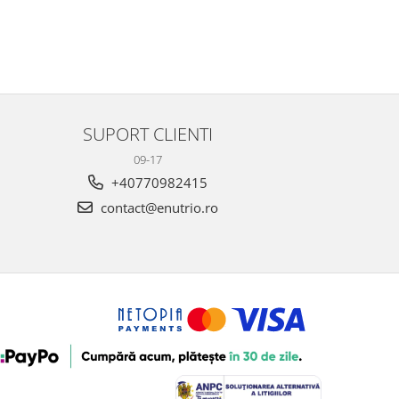
SUPORT CLIENTI
09-17
+40770982415
contact@enutrio.ro