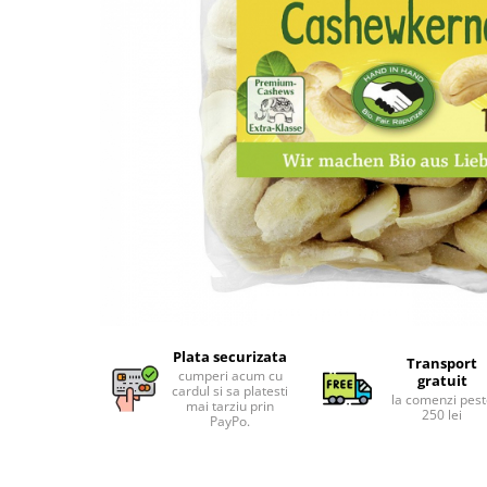
Uleiuri esentiale bio
Faina bio si gris
Mixuri bio si blaturi
Paine bio
Ciocolata, cacao si cafea
Cacao bio
Cafea bio
Cafea bio din cereale
Ciocolata bio
Condimente si supe bio
Condimente bio
Maioneza bio
Mancare asiatica bio
Plata securizata
Mustar bio
Transport
cumperi acum cu
gratuit
Sare si mixuri de sare
cardul si sa platesti
la comenzi pes
mai tarziu prin
250 lei
Supa bio
PayPo.
Dulceata si creme bio
Compoturi bio