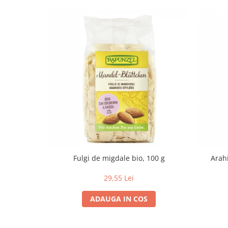
Paste si fidea
Paste bio din emmer
Paste bio din grau
Paste bio din spelta
Paste bio fara gluten
Paste bio integrale
Paste bio pentru copii
Paste fainoase bio
Pateu, sosuri si conserve
Conserve de peste bio
Crenvursti si pateu din carne bio
Pateu bio si creme vegetale
Fulgi de migdale bio, 100 g
Arahi
Sosuri bio
29,55 Lei
Produse din tomate
ADAUGA IN COS
Ketchup bio
Sosuri bio din tomate
Sucuri si bauturi bio