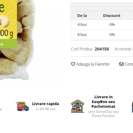
De la
Discount
4
buc
-3%
8
buc
-5%
Cod Produs:
204150
Ai nevoie 
Adauga la Favorite
Cere 
Livrare in
EasyBox sau
Livrare rapida
Pachetomat
in 24-48 ore
te
prin SameDay sau
Posta Panduri