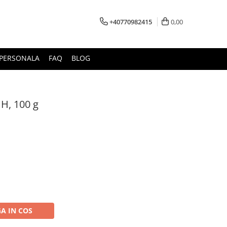
+40770982415
0,00
E PERSONALA
FAQ
BLOG
IH, 100 g
A IN COS