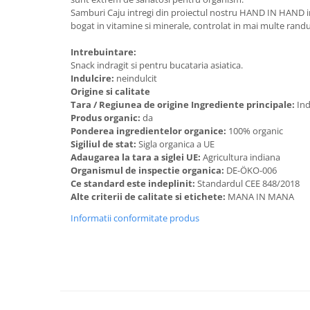
Samburi Caju intregi din proiectul nostru HAND IN HAND in
Budinca bio
bogat in vitamine si minerale, controlat in mai multe randu
Indulcitori bio
Intrebuintare:
Inghetata bio si decoratiuni
Snack indragit si pentru bucataria asiatica.
Ingrediente bio pentru copt
Indulcire:
neindulcit
Origine si calitate
Masline bio si antipasti
Tara / Regiunea de origine Ingrediente principale:
Ind
Antipasti bio
Produs organic:
da
Ponderea ingredientelor organice:
100% organic
Masline bio
Sigiliul de stat:
Sigla organica a UE
Pesto bio
Adaugarea la tara a siglei UE:
Agricultura indiana
Musli si terci
Organismul de inspectie organica:
DE-ÖKO-006
Ce standard este indeplinit:
Standardul CEE 848/2018
Fulgi din cereale bio
Alte criterii de calitate si etichete:
MANA IN MANA
Musli bio
Informatii conformitate produs
Terci bio
Orez bio si leguminoase
Legume bio
Legume bio in conserva
Orez bio