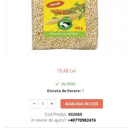
Uleiuri esentiale bio
Faina bio si gris
Mixuri bio si blaturi
Paine bio
Ciocolata, cacao si cafea
Cacao bio
Cafea bio
Cafea bio din cereale
Ciocolata bio
Condimente si supe bio
19,48 Lei
Condimente bio
Maioneza bio
IN STOC
Mancare asiatica bio
Durata de livrare:
1
Mustar bio
ADAUGA IN COS
Sare si mixuri de sare
Supa bio
Cod Produs:
402060
Ai nevoie de ajutor?
+40770982415
Dulceata si creme bio
Compoturi bio