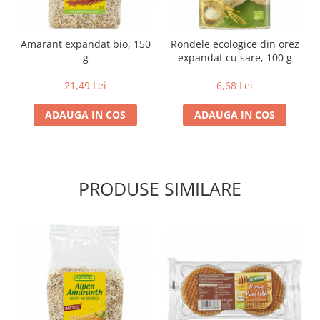
Lapte bio si bauturi vegetale
Sirop bio
Amarant expandat bio, 150
Rondele ecologice din orez
Sucuri din fructe si legume bio
g
expandat cu sare, 100 g
Superalimente
21,49 Lei
6,68 Lei
Pudre proteice bio
ADAUGA IN COS
ADAUGA IN COS
Superalimente bio
Uleiuri, grasimi si otet
Grasimi bio
Otet bio
PRODUSE SIMILARE
Ulei bio
Ulei de masline bio
Uleiuri esentiale alimentare bio
Uleiuri Oxyguard