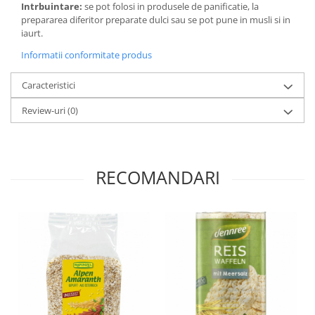
Intrbuintare:
se pot folosi in produsele de panificatie, la
Paste si fidea
prepararea diferitor preparate dulci sau se pot pune in musli si in
Paste bio din emmer
iaurt.
Paste bio din grau
Informatii conformitate produs
Paste bio din spelta
Caracteristici
Paste bio fara gluten
Paste bio integrale
Review-uri
(0)
Paste bio pentru copii
Paste fainoase bio
Pateu, sosuri si conserve
RECOMANDARI
Conserve de peste bio
Crenvursti si pateu din carne bio
Pateu bio si creme vegetale
Sosuri bio
Produse din tomate
Ketchup bio
Sosuri bio din tomate
Sucuri si bauturi bio