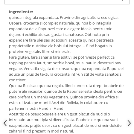
Budinca bio
Ingrediente:
Indulcitori bio
quinoa integrala expandata. Provine din agricultura ecologica.
Usoara, crocanta si complet naturala, quinoa bio integrala
Inghetata bio si decoratiuni
expandata de la Rapunzel este o alegere ideala pentru mic
Ingrediente bio pentru copt
dejunuri echilibrate sau gustari sanatoase. Obtinuta prin
Masline bio si antipasti
expandare fara ulei sau adaosuri, aceasta quinoa pastreaza
proprietatile nutritive ale bobului integral – fiind bogata in
Antipasti bio
proteine vegetale, fibre si minerale.
Masline bio
Fara gluten, fara zahar si fara aditivi, se potriveste perfect ca
topping pentru iaurt, smoothie bowl, musli sau in deserturi raw
Pesto bio
vegane. Versatila si gata de consum, quinoa expandata Rapunzel
Musli si terci
aduce un plus de textura crocanta intr-un stil de viata sanatos si
constient.
Fulgi din cereale bio
Quinoa Real sau quinoa regala, fiind cunoscuta drept boabele de
Musli bio
putere ale incasilor, quinoa de la Rapunzel este ideala pentru cei
care prefera un meniu vegetarian.
Quinoa
provine din
Africa
si
Terci bio
este
cultivata
pe muntii Anzi din Bolivia, in colaborare cu
Orez bio si leguminoase
partenerii nostri
Hand in Hand.
Acest tip de pseudocereala are un gust placut de nuci si o
Legume bio
intrebuintare multipla si diversificata. Boabele de quinoa sunt
Legume bio in conserva
exapndate, prajite usor , cu un gust placut de nuci si neindulcite,
Orez bio
zaharul fiind prezent in mod natural.