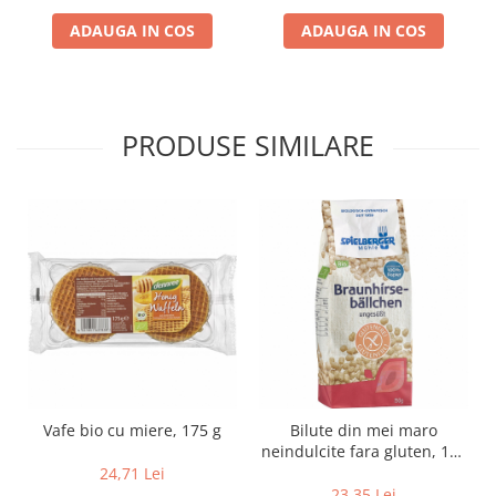
Lapte bio si bauturi vegetale
ADAUGA IN COS
ADAUGA IN COS
Sirop bio
Sucuri din fructe si legume bio
Superalimente
PRODUSE SIMILARE
Pudre proteice bio
Superalimente bio
Uleiuri, grasimi si otet
Grasimi bio
Otet bio
Ulei bio
Ulei de masline bio
Uleiuri esentiale alimentare bio
Uleiuri Oxyguard
Vafe bio cu miere, 175 g
Bilute din mei maro
neindulcite fara gluten, 150
g
24,71 Lei
23,35 Lei