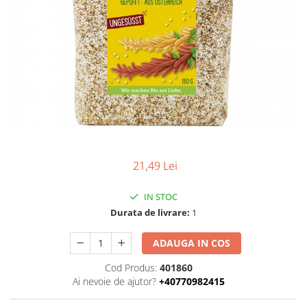
Uleiuri esentiale bio
Faina bio si gris
Mixuri bio si blaturi
Paine bio
Ciocolata, cacao si cafea
Cacao bio
Cafea bio
Cafea bio din cereale
Ciocolata bio
Condimente si supe bio
21,49 Lei
Condimente bio
Maioneza bio
IN STOC
Mancare asiatica bio
Durata de livrare:
1
Mustar bio
ADAUGA IN COS
Sare si mixuri de sare
Supa bio
Cod Produs:
401860
Ai nevoie de ajutor?
+40770982415
Dulceata si creme bio
Compoturi bio