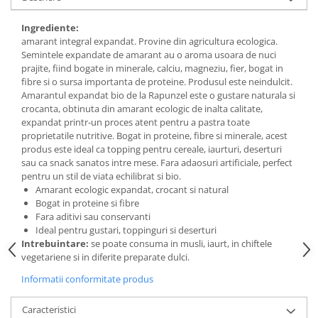
Budinca bio
Ingrediente:
Indulcitori bio
amarant integral expandat. Provine din agricultura ecologica.
Semintele expandate de amarant au o aroma usoara de nuci
Inghetata bio si decoratiuni
prajite, fiind bogate in minerale, calciu, magneziu, fier, bogat in
Ingrediente bio pentru copt
fibre si o sursa importanta de proteine. Produsul este neindulcit.
Masline bio si antipasti
Amarantul expandat bio de la Rapunzel este o gustare naturala si
crocanta, obtinuta din amarant ecologic de inalta calitate,
Antipasti bio
expandat printr-un proces atent pentru a pastra toate
Masline bio
proprietatile nutritive. Bogat in proteine, fibre si minerale, acest
produs este ideal ca topping pentru cereale, iaurturi, deserturi
Pesto bio
sau ca snack sanatos intre mese. Fara adaosuri artificiale, perfect
Musli si terci
pentru un stil de viata echilibrat si bio.
Amarant ecologic expandat, crocant si natural
Fulgi din cereale bio
Bogat in proteine si fibre
Musli bio
Fara aditivi sau conservanti
Ideal pentru gustari, toppinguri si deserturi
Terci bio
Intrebuintare:
se poate consuma in musli, iaurt, in chiftele
Orez bio si leguminoase
vegetariene si in diferite preparate dulci.
Legume bio
Informatii conformitate produs
Legume bio in conserva
Orez bio
Caracteristici