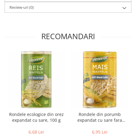
Paste si fidea
Review-uri
(0)
Paste bio din emmer
Paste bio din grau
Paste bio din spelta
RECOMANDARI
Paste bio fara gluten
Paste bio integrale
Paste bio pentru copii
Paste fainoase bio
Pateu, sosuri si conserve
Conserve de peste bio
Crenvursti si pateu din carne bio
Pateu bio si creme vegetale
Sosuri bio
Produse din tomate
Rondele ecologice din orez
Rondele din porumb
Ketchup bio
expandat cu sare, 100 g
expandat cu sare fara
gluten, 120 g
Sosuri bio din tomate
6,68 Lei
6,95 Lei
Sucuri si bauturi bio