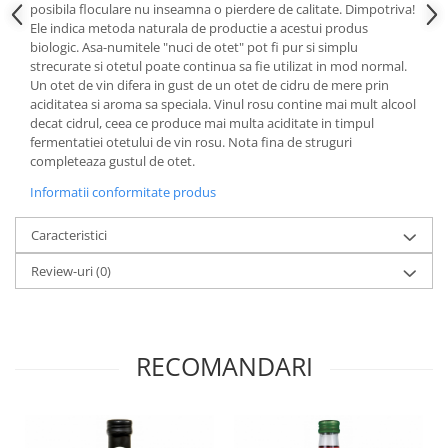
posibila floculare nu inseamna o pierdere de calitate. Dimpotriva!
Paste si fidea
Ele indica metoda naturala de productie a acestui produs
Paste bio din emmer
biologic. Asa-numitele "nuci de otet" pot fi pur si simplu
strecurate si otetul poate continua sa fie utilizat in mod normal.
Paste bio din grau
Un otet de vin difera in gust de un otet de cidru de mere prin
Paste bio din spelta
aciditatea si aroma sa speciala. Vinul rosu contine mai mult alcool
Paste bio fara gluten
decat cidrul, ceea ce produce mai multa aciditate in timpul
fermentatiei otetului de vin rosu. Nota fina de struguri
Paste bio integrale
completeaza gustul de otet.
Paste bio pentru copii
Informatii conformitate produs
Paste fainoase bio
Pateu, sosuri si conserve
Caracteristici
Conserve de peste bio
Review-uri
(0)
Crenvursti si pateu din carne bio
Pateu bio si creme vegetale
Sosuri bio
RECOMANDARI
Produse din tomate
Ketchup bio
Sosuri bio din tomate
Sucuri si bauturi bio