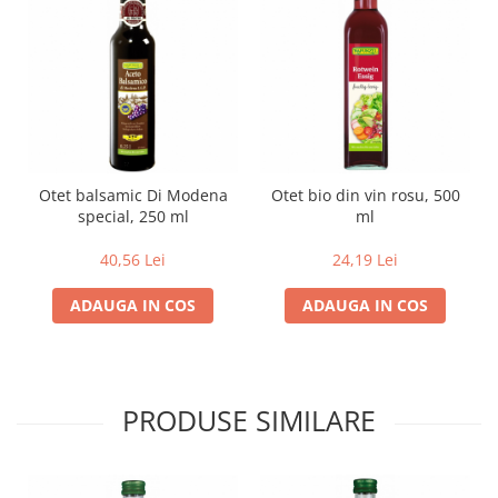
Lapte bio si bauturi vegetale
Sirop bio
Sucuri din fructe si legume bio
Superalimente
Pudre proteice bio
Superalimente bio
Otet balsamic Di Modena
Otet bio din vin rosu, 500
Uleiuri, grasimi si otet
special, 250 ml
ml
Grasimi bio
40,56 Lei
24,19 Lei
Otet bio
Ulei bio
ADAUGA IN COS
ADAUGA IN COS
Ulei de masline bio
Uleiuri esentiale alimentare bio
Uleiuri Oxyguard
PRODUSE SIMILARE