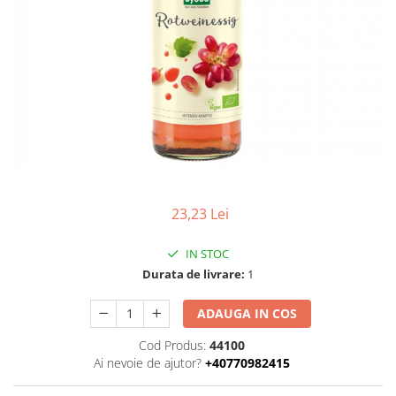
Uleiuri esentiale bio
Faina bio si gris
Mixuri bio si blaturi
Paine bio
Ciocolata, cacao si cafea
Cacao bio
Cafea bio
Cafea bio din cereale
Ciocolata bio
Condimente si supe bio
23,23 Lei
Condimente bio
Maioneza bio
IN STOC
Mancare asiatica bio
Durata de livrare:
1
Mustar bio
ADAUGA IN COS
Sare si mixuri de sare
Supa bio
Cod Produs:
44100
Ai nevoie de ajutor?
+40770982415
Dulceata si creme bio
Compoturi bio