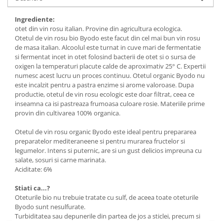
Budinca bio
Ingrediente:
Indulcitori bio
otet din vin rosu italian. Provine din agricultura ecologica.
Otetul de vin rosu bio Byodo este facut din cel mai bun vin rosu
Inghetata bio si decoratiuni
de masa italian. Alcoolul este turnat in cuve mari de fermentatie
Ingrediente bio pentru copt
si fermentat incet in otet folosind bacterii de otet si o sursa de
Masline bio si antipasti
oxigen la temperaturi placute calde de aproximativ 25° C. Expertii
numesc acest lucru un proces continuu. Otetul organic Byodo nu
Antipasti bio
este incalzit pentru a pastra enzime si arome valoroase. Dupa
Masline bio
productie, otetul de vin rosu ecologic este doar filtrat, ceea ce
inseamna ca isi pastreaza frumoasa culoare rosie. Materiile prime
Pesto bio
provin din cultivarea 100% organica.
Musli si terci
Otetul de vin rosu organic Byodo este ideal pentru prepararea
Fulgi din cereale bio
preparatelor mediteraneene si pentru murarea fructelor si
Musli bio
legumelor. Intens si puternic, are si un gust delicios impreuna cu
salate, sosuri si carne marinata.
Terci bio
Aciditate: 6%
Orez bio si leguminoase
Stiati ca...?
Legume bio
Oteturile bio nu trebuie tratate cu sulf, de aceea toate oteturile
Legume bio in conserva
Byodo sunt nesulfurate.
Orez bio
Turbiditatea sau depunerile din partea de jos a sticlei, precum si