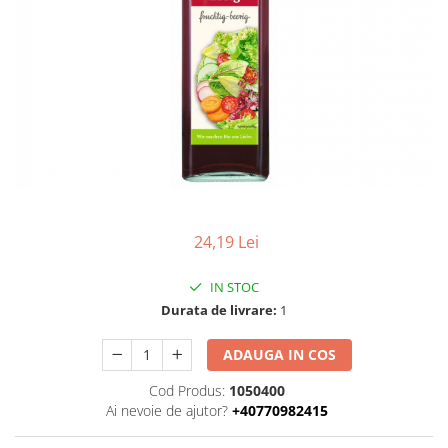
Uleiuri esentiale bio
Faina bio si gris
Mixuri bio si blaturi
Paine bio
Ciocolata, cacao si cafea
Cacao bio
Cafea bio
Cafea bio din cereale
Ciocolata bio
Condimente si supe bio
24,19 Lei
Condimente bio
Maioneza bio
IN STOC
Mancare asiatica bio
Durata de livrare:
1
Mustar bio
ADAUGA IN COS
Sare si mixuri de sare
Supa bio
Cod Produs:
1050400
Ai nevoie de ajutor?
+40770982415
Dulceata si creme bio
Compoturi bio