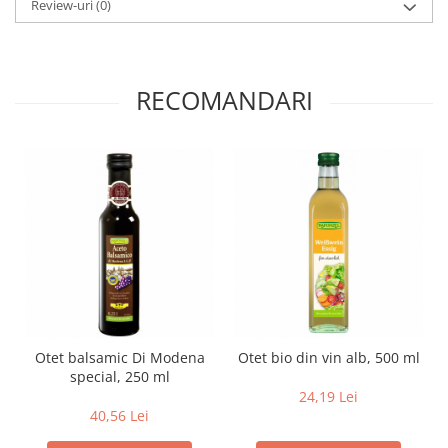
Review-uri
(0)
Paste si fidea
Paste bio din emmer
Paste bio din grau
RECOMANDARI
Paste bio din spelta
Paste bio fara gluten
Paste bio integrale
Paste bio pentru copii
Paste fainoase bio
Pateu, sosuri si conserve
Conserve de peste bio
Crenvursti si pateu din carne bio
Pateu bio si creme vegetale
Sosuri bio
Otet balsamic Di Modena
Otet bio din vin alb, 500 ml
Produse din tomate
special, 250 ml
Ketchup bio
24,19 Lei
40,56 Lei
Sosuri bio din tomate
Sucuri si bauturi bio