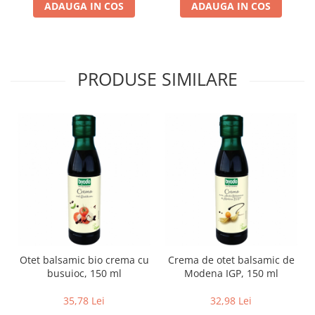
ADAUGA IN COS
ADAUGA IN COS
Lapte bio si bauturi vegetale
Sirop bio
Sucuri din fructe si legume bio
PRODUSE SIMILARE
Superalimente
Pudre proteice bio
Superalimente bio
Uleiuri, grasimi si otet
Grasimi bio
Otet bio
Ulei bio
Ulei de masline bio
Uleiuri esentiale alimentare bio
Uleiuri Oxyguard
Otet balsamic bio crema cu
Crema de otet balsamic de
busuioc, 150 ml
Modena IGP, 150 ml
35,78 Lei
32,98 Lei