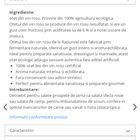
Budinca bio
Ingrediente:
Indulcitori bio
otet din vin rosu. Provine din 100% agricultura ecologica.
Otetul din vin rosu se produce din vin rosu nesulfatat, si are un
Inghetata bio si decoratiuni
gust usor fructuos prin aciditatea sa de 6 % si a notei usoare de
Ingrediente bio pentru copt
zmeura.
Masline bio si antipasti
Otetul bio din vin rosu de la Rapunzel este fabricat prin
fermentare naturala, oferind un gust intens si aroma echilibrata.
Antipasti bio
Ideal pentru preparate sanatoase, dressinguri si marinade, acest
Masline bio
otet ecologic adauga savoare autentica fara aditivi artificiali.
100% otet bio din vin rosu certificat
Pesto bio
Aroma naturala, intensa si echilibrata
Musli si terci
Fara conservanti sau aditivi sintetici
Perfect pentru alimentatie sanatoasa si preparate gourmet
Fulgi din cereale bio
Intrebuintare:
Musli bio
Deosebit pentru salate prospete de iarna ca salata sfecla rosie
sau salata de camp, pentru imbunatatirea de sosuri, confera in
Terci bio
special mancarurilor de carne sau vanat o nota clasica tipica.
Orez bio si leguminoase
Informatii conformitate produs
Legume bio
Legume bio in conserva
Caracteristici
Orez bio