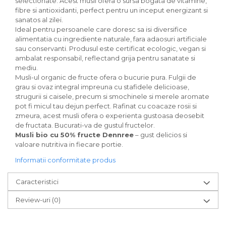
selectionate. Acest musli ofera o sursa bogata de vitamine,
Paste bio fara gluten
fibre si antioxidanti, perfect pentru un inceput energizant si
Paste bio integrale
sanatos al zilei.
Ideal pentru persoanele care doresc sa isi diversifice
Paste bio pentru copii
alimentatia cu ingrediente naturale, fara adaosuri artificiale
Paste fainoase bio
sau conservanti. Produsul este certificat ecologic, vegan si
Pateu, sosuri si conserve
ambalat responsabil, reflectand grija pentru sanatate si
mediu.
Conserve de peste bio
Musli-ul organic de fructe ofera o bucurie pura. Fulgii de
Crenvursti si pateu din carne bio
grau si ovaz integral impreuna cu stafidele delicioase,
Pateu bio si creme vegetale
strugurii si caisele, precum si smochinele si merele aromate
pot fi micul tau dejun perfect. Rafinat cu coacaze rosii si
Sosuri bio
zmeura, acest musli ofera o experienta gustoasa deosebit
Produse din tomate
de fructata. Bucurati-va de gustul fructelor.
Musli bio cu 50% fructe Dennree
– gust delicios si
Ketchup bio
valoare nutritiva in fiecare portie.
Sosuri bio din tomate
Sucuri si bauturi bio
Informatii conformitate produs
Lapte bio si bauturi vegetale
Caracteristici
Sirop bio
Sucuri din fructe si legume bio
Review-uri
(0)
Superalimente