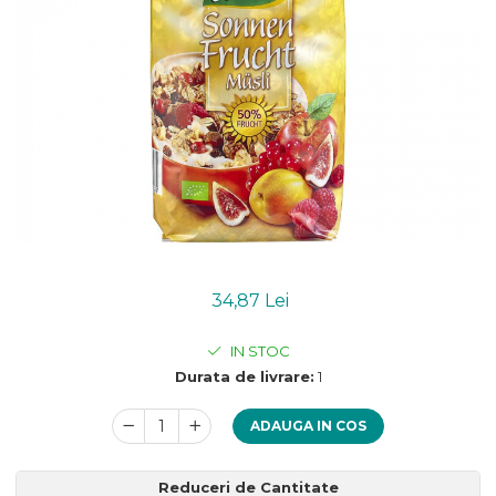
Uleiuri esentiale bio
Mixuri bio si blaturi
Paine bio
Ciocolata, cacao si cafea
Cacao bio
Cafea bio
Cafea bio din cereale
Ciocolata bio
Condimente si supe bio
Condimente bio
Maioneza bio
Mancare asiatica bio
34,87 Lei
Mustar bio
IN STOC
Sare si mixuri de sare
Durata de livrare:
1
Supa bio
Dulceata si creme bio
ADAUGA IN COS
Compoturi bio
Creme bio din nuci si alune
Reduceri de Cantitate
Gemuri si dulceata bio