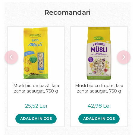
Pudre proteice bio
Superalimente bio
Recomandari
Uleiuri, grasimi si otet
Grasimi bio
Otet bio
Ulei bio
Ulei de masline bio
Uleiuri esentiale alimentare bio
Uleiuri Oxyguard
Musli bio de bază, fara
Musli bio cu fructe, fara
zahar adaugat, 750 g
zahar adaugat, 750 g
25,52 Lei
42,98 Lei
ADAUGA IN COS
ADAUGA IN COS