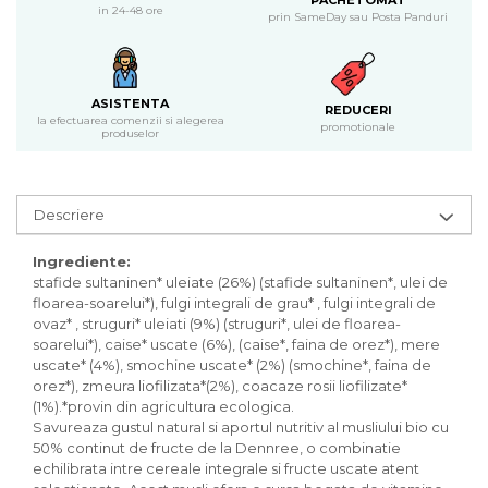
PACHETOMAT
Inghetata bio si decoratiuni
in 24-48 ore
prin SameDay sau Posta Panduri
Ingrediente bio pentru copt
Masline bio si antipasti
Antipasti bio
ASISTENTA
REDUCERI
Masline bio
la efectuarea comenzii si alegerea
promotionale
produselor
Pesto bio
Musli si terci
Fulgi din cereale bio
Descriere
Musli bio
Terci bio
Ingrediente:
Orez bio si leguminoase
stafide sultaninen* uleiate (26%) (stafide sultaninen*, ulei de
floarea-soarelui*), fulgi integrali de grau* , fulgi integrali de
Legume bio
ovaz* , struguri* uleiati (9%) (struguri*, ulei de floarea-
Legume bio in conserva
soarelui*), caise* uscate (6%), (caise*, faina de orez*), mere
Orez bio
uscate* (4%), smochine uscate* (2%) (smochine*, faina de
orez*), zmeura liofilizata*(2%), coacaze rosii liofilizate*
Paste si fidea
(1%).*provin din agricultura ecologica.
Paste bio din emmer
Savureaza gustul natural si aportul nutritiv al musliului bio cu
50% continut de fructe de la Dennree, o combinatie
Paste bio din grau
echilibrata intre cereale integrale si fructe uscate atent
Paste bio din spelta