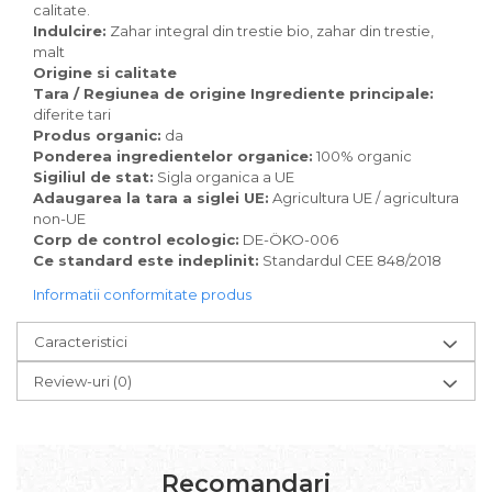
Pudre proteice bio
calitate.
Superalimente bio
Indulcire:
Zahar integral din trestie bio, zahar din trestie,
malt
Uleiuri, grasimi si otet
Origine si calitate
Grasimi bio
Tara / Regiunea de origine Ingrediente principale:
diferite tari
Otet bio
Produs organic:
da
Ulei bio
Ponderea ingredientelor organice:
100% organic
Ulei de masline bio
Sigiliul de stat:
Sigla organica a UE
Uleiuri esentiale alimentare bio
Adaugarea la tara a siglei UE:
Agricultura UE / agricultura
non-UE
Uleiuri Oxyguard
Corp de control ecologic:
DE-ÖKO-006
Ce standard este indeplinit:
Standardul CEE 848/2018
Informatii conformitate produs
Caracteristici
Review-uri
(0)
Recomandari