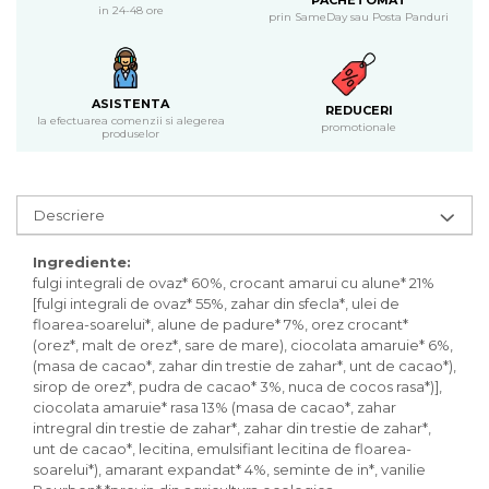
PACHETOMAT
Inghetata bio si decoratiuni
in 24-48 ore
prin SameDay sau Posta Panduri
Ingrediente bio pentru copt
Masline bio si antipasti
Antipasti bio
ASISTENTA
REDUCERI
Masline bio
la efectuarea comenzii si alegerea
promotionale
produselor
Pesto bio
Musli si terci
Fulgi din cereale bio
Descriere
Musli bio
Terci bio
Ingrediente:
Orez bio si leguminoase
fulgi integrali de ovaz* 60%, crocant amarui cu alune* 21%
[fulgi integrali de ovaz* 55%, zahar din sfecla*, ulei de
Legume bio
floarea-soarelui*, alune de padure* 7%, orez crocant*
Legume bio in conserva
(orez*, malt de orez*, sare de mare), ciocolata amaruie* 6%,
Orez bio
(masa de cacao*, zahar din trestie de zahar*, unt de cacao*),
sirop de orez*, pudra de cacao* 3%, nuca de cocos rasa*)],
Paste si fidea
ciocolata amaruie* rasa 13% (masa de cacao*, zahar
Paste bio din emmer
intregral din trestie de zahar*, zahar din trestie de zahar*,
unt de cacao*, lecitina, emulsifiant lecitina de floarea-
Paste bio din grau
soarelui*), amarant expandat* 4%, seminte de in*, vanilie
Paste bio din spelta