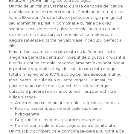
Bourbon* *provin din agricultura ecologica.
Paste bio fara gluten
Un mic dejun minunat, rasfatat, cu raze de topire delicat de
Paste bio integrale
ciocolata amaruie si nuci crocante. Combinatie rotunjita cu
vanilie Bourbon. Amarantul usor pufos convinge prin gustul
Paste bio pentru copii
sau aromat fin si prajit. In combinatie cu faina de ovaz
Paste fainoase bio
sanatoasa din zonele de cultivare locale, aceasta creatie
Pateu, sosuri si conserve
de musli ofera corpului tau carbohidrati complexi care
asigura satietate si proteine valoroase. Inceputul perfect al
Conserve de peste bio
zilei!
Crenvursti si pateu din carne bio
Musli-ul bio cu amarant si ciocolata de la Rapunzel este
Pateu bio si creme vegetale
alegerea perfecta pentru un inceput de zi gustos, crocant si
nutritiv. Contine cereale integrale, amarant expandat bogat
Sosuri bio
in proteine vegetale si fulgi delicati de ciocolata neagra –
Produse din tomate
totul din ingrediente 100% ecologice, fara adaosuri inutile.
Ideal pentru micul dejun cu lapte vegetal, iaurt sau ca
Ketchup bio
gustare rapida intre mese, acest müsli ofera energie
Sosuri bio din tomate
durabila si placere fara vina, cu un echilibru perfect intre
Sucuri si bauturi bio
dulce si satios.
Amestec bio cu amarant, cereale integrale si ciocolata
Lapte bio si bauturi vegetale
Fara conservanti, arome artificiale sau uleiuri
Sirop bio
hidrogenate
Sucuri din fructe si legume bio
Bogat in fibre, magneziu si proteine vegetale
Superalimente
Potrivit pentru alimentatia vegetariana si echilibrata
Un musli bio complet, care combina savoarea cu nutritia de