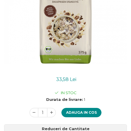
Uleiuri esentiale bio
Mixuri bio si blaturi
Paine bio
Ciocolata, cacao si cafea
Cacao bio
Cafea bio
Cafea bio din cereale
Ciocolata bio
Condimente si supe bio
Condimente bio
Maioneza bio
Mancare asiatica bio
33,58 Lei
Mustar bio
IN STOC
Sare si mixuri de sare
Durata de livrare:
1
Supa bio
Dulceata si creme bio
ADAUGA IN COS
Compoturi bio
Creme bio din nuci si alune
Reduceri de Cantitate
Gemuri si dulceata bio