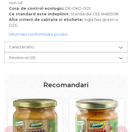
Pudre proteice bio
non-UE
Superalimente bio
Corp de control ecologic:
DE-ÖKO-005
Ce standard este indeplinit:
Standardul CEE 848/2018
Uleiuri, grasimi si otet
Alte criterii de calitate si etichete:
Sigla fara gluten a
Grasimi bio
DZG
Otet bio
Informatii conformitate produs
Ulei bio
Ulei de masline bio
Caracteristici
Uleiuri esentiale alimentare bio
Review-uri
(0)
Uleiuri Oxyguard
Recomandari