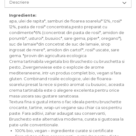
Inghetata bio si decoratiuni
Descriere
Ingrediente bio pentru copt
Masline bio si antipasti
Ingrediente:
apa, ulei de rapita*, samburi de floarea soarelui* 12%, rosii*
Antipasti bio
12%, pasta de rosii* concentrata,pesto preparat cu
Masline bio
condimente*6% (concentrat din pasta de rosii*, amidon de
porumb*, usturoi*, busuioc*, sare gema, piper*, oregano*)
,
Pesto bio
suc de lamaie*din concetrat de suc de lamaie, sirop
Musli si terci
ingrosat de mere*, amidon din cartof*, rosii* uscate, sare
gema. *provin din agricultura ecologica
Fulgi din cereale bio
Crema tartinabila vegetala bio Bruschesto cu bruschetta si
Musli bio
pesto, Zwergenwiese este o explozie de arome
Terci bio
mediteraneene, intr-un produs complet bio, vegan si fara
Orez bio si leguminoase
gluten. Combinand rosiile ecologice, ulei de floarea-
soarelui presat la rece si pesto aromat cu busuioc, aceasta
Legume bio
crema tartinabila este o alegere excelenta pentru orice
Legume bio in conserva
masa usoara sau gustare sanatoasa.
Orez bio
Textura fina si gustul intens o fac ideala pentru bruschette
crocante, tartine, wrap-uri vegane sau chiar ca sos pentru
Paste si fidea
paste. Fara aditivi, zahar adaugat sau conservanti,
Paste bio din emmer
Bruschesto este alternativa moderna, curata si gustoasa la
pate-urile conventionale.
Paste bio din grau
100% bio, vegan – ingrediente curate si certificate
Paste bio din spelta