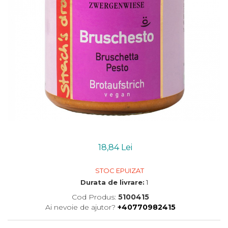
Uleiuri esentiale bio
Mixuri bio si blaturi
Paine bio
Ciocolata, cacao si cafea
Cacao bio
Cafea bio
Cafea bio din cereale
Ciocolata bio
Condimente si supe bio
Condimente bio
Maioneza bio
Mancare asiatica bio
18,84 Lei
Mustar bio
Sare si mixuri de sare
STOC EPUIZAT
Supa bio
Durata de livrare:
1
Dulceata si creme bio
Cod Produs:
5100415
Compoturi bio
Ai nevoie de ajutor?
+40770982415
Creme bio din nuci si alune
Gemuri si dulceata bio