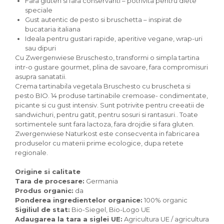
Fara gluten si fara conservanti – potrivita pentru diete
Paste bio fara gluten
speciale
Paste bio integrale
Gust autentic de pesto si bruschetta – inspirat de
bucataria italiana
Paste bio pentru copii
Ideala pentru gustari rapide, aperitive vegane, wrap-uri
Paste fainoase bio
sau dipuri
Pateu, sosuri si conserve
Cu Zwergenwiese Bruschesto, transformi o simpla tartina
intr-o gustare gourmet, plina de savoare, fara compromisuri
Conserve de peste bio
asupra sanatatii.
Crenvursti si pateu din carne bio
Crema tartinabila vegetala Bruschesto cu bruscheta si
Pateu bio si creme vegetale
pesto BIO. 14 produse tartinabile cremoase- condimentate,
picante si cu gust intensiv. Sunt potrivite pentru creeatii de
Sosuri bio
sandwichuri, pentru gatit, pentru sosuri si rantasuri.. Toate
Produse din tomate
sortimentele sunt fara lactoza, fara drojdie si fara gluten.
Zwergenwiese Naturkost este consecventa in fabricarea
Ketchup bio
produselor cu materii prime ecologice, dupa retete
Sosuri bio din tomate
regionale.
Sucuri si bauturi bio
Origine si calitate
Lapte bio si bauturi vegetale
Tara de procesare:
Germania
Sirop bio
Produs organic:
da
Sucuri din fructe si legume bio
Ponderea ingredientelor organice:
100% organic
Superalimente
Sigiliul de stat:
Bio-Siegel, Bio-Logo UE
Adaugarea la tara a siglei UE:
Agricultura UE / agricultura