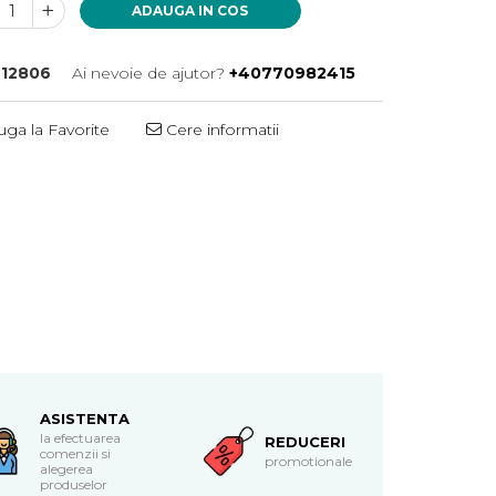
ADAUGA IN COS
12806
Ai nevoie de ajutor?
+40770982415
ga la Favorite
Cere informatii
ASISTENTA
la efectuarea
REDUCERI
comenzii si
promotionale
alegerea
produselor