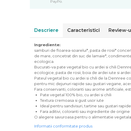
PayPo.
Piure bio din fructe
Dulciuri si batoane bio
Batoane bio cu fructe
Biscuiti si napolitane bio
Descriere
Caracteristici
Review-u
Bomboane bio
Dulciuri bio
Ingrediente:
Guma de mestecat bio
samburi de floarea-soarelui*, pasta de rosii* concent
de mare, concetrat din suc de lamaie*, condimente* (u
Jeleuri bio
ecologica.
Sticksuri, chipsuri si covrigei
Bucurati-va pate vegetal bio cu ardei si chili Dennr
Fructe, nuci, alune si seminte
ecologice, pasta de rosii, boia de ardei iute si ardei
Pateul vegetal bio cu ardei si chili de la Dennree c
Fructe bio uscate
pentru mic dejunuri rapide sau gustari vegane, acest
Nuci si alune bio
Fara conservanti, coloranti sau arome artificiale, es
Seminte bio din plante oleaginoase
Pate vegetal 100% bio, cu ardei si chili
Textura cremoasa si gust usor iute
Seminte bio pentru germinat
Ideal pentru sandvisuri, tartine sau gustari rapide
Ingrediente patiserie bio
Fara aditivi, coloranti sau ingrediente de origin
O alegere savuroasa pentru o alimentatie vegetala s
Budinca bio
Indulcitori bio
Informatii conformitate produs