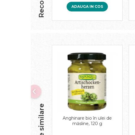
Paste bio fara gluten
ADAUGA IN COS
Paste bio integrale
Paste bio pentru copii
Paste fainoase bio
Pateu, sosuri si conserve
Conserve de peste bio
Crenvursti si pateu din carne bio
Pateu bio si creme vegetale
Sosuri bio
Produse din tomate
Ketchup bio
Sosuri bio din tomate
Sucuri si bauturi bio
Lapte bio si bauturi vegetale
Produse similare
Sirop bio
Anghinare bio în ulei de
Sucuri din fructe si legume bio
măsline, 120 g
Superalimente