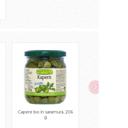
Capere bio în saramură, 206
Capere bio în ulei d
g
120 g