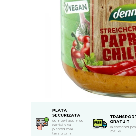
Uleiuri esentiale bio
Mixuri bio si blaturi
Paine bio
Ciocolata, cacao si cafea
Cacao bio
Cafea bio
Cafea bio din cereale
Ciocolata bio
Condimente si supe bio
Condimente bio
Maioneza bio
Mancare asiatica bio
Mustar bio
Sare si mixuri de sare
Supa bio
PLATA
Dulceata si creme bio
SECURIZATA
TRANSPOR
Compoturi bio
cumperi acum cu
GRATUIT
cardul si sa
la comenzi pes
Creme bio din nuci si alune
platesti mai
250 lei
tarziu prin
Gemuri si dulceata bio