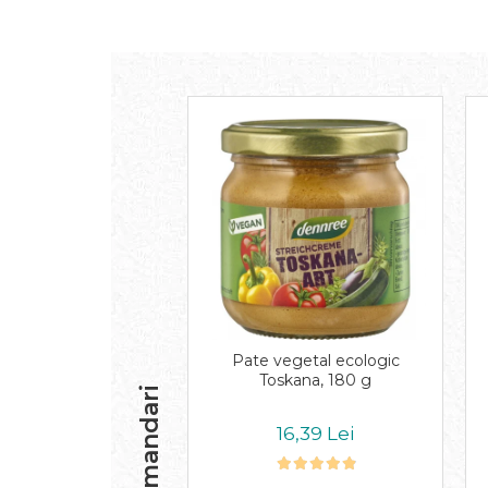
Inghetata bio si decoratiuni
Ingrediente bio pentru copt
Masline bio si antipasti
Antipasti bio
Masline bio
Pesto bio
Musli si terci
Fulgi din cereale bio
Musli bio
Terci bio
Orez bio si leguminoase
Legume bio
Legume bio in conserva
Pate vegetal ecologic
Orez bio
Toskana, 180 g
Paste si fidea
Recomandari
Paste bio din emmer
16,39 Lei
Paste bio din grau
Paste bio din spelta