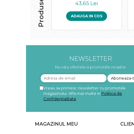
Pudre proteice bio
43,65 Lei
Superalimente bio
Uleiuri, grasimi si otet
ADAUGA IN COS
Grasimi bio
Otet bio
Ulei bio
Ulei de masline bio
Uleiuri esentiale alimentare bio
NEWSLETTER
Uleiuri Oxyguard
Nu rata ofertele si promotiile noastre
Vreau sa primesc newsletter cu promotiile
magazinului. Afla mai multe in
Politica de
Confidentialitate
MAGAZINUL MEU
CLIE