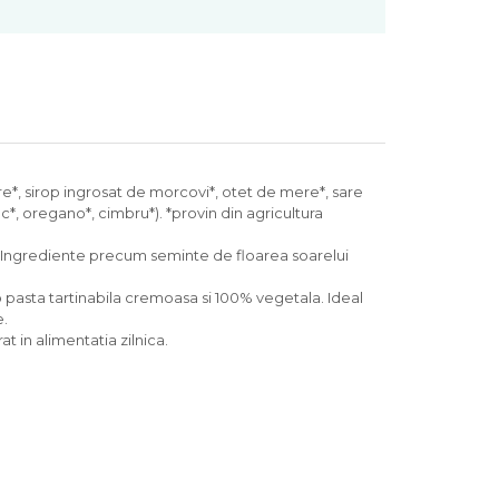
ere*, sirop ingrosat de morcovi*, otet de mere*, sare
c*, oregano*, cimbru*). *provin din agricultura
ez. Ingrediente precum seminte de floarea soarelui
o pasta tartinabila cremoasa si 100% vegetala. Ideal
e.
t in alimentatia zilnica.