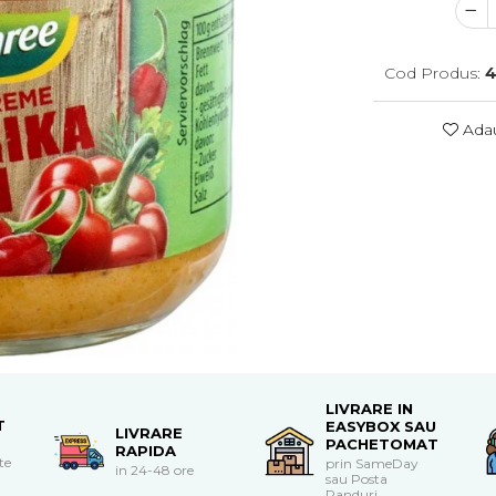
Cod Produs:
4
Adau
LIVRARE IN
T
EASYBOX SAU
LIVRARE
PACHETOMAT
RAPIDA
te
prin SameDay
in 24-48 ore
sau Posta
Panduri