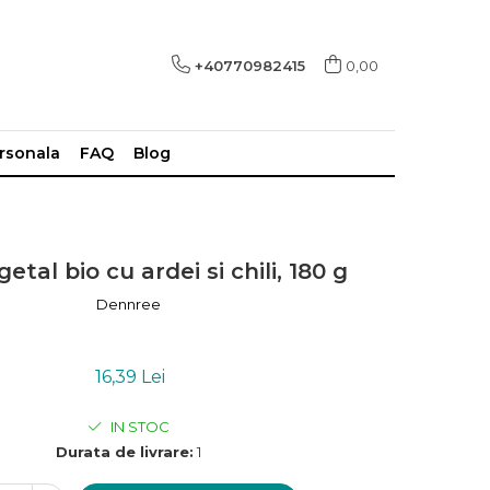
+40770982415
0,00
ersonala
FAQ
Blog
etal bio cu ardei si chili, 180 g
Dennree
16,39 Lei
IN STOC
Durata de livrare:
1