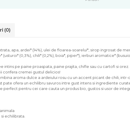
ri
(0)
rata, apa, ardei* (14%), ulei de floarea-soarelui*, sirop ingrosat de m
sturoi* (0,3%), chili* (0,2%), boia*, piper*), ierburi aromatice* (busuio
ee intins pe paine proaspata, paine prajita, chifle sau cu cartofi si or
 ii confera cremei gustul delicios!
ombina aroma dulce a ardeiului rosu cu un accent picant de chili, intr-
 pate ofera un echilibru savuros intre gust intens si ingrediente curat
te perfect pentru cei care cauta un produs bio, gustos si usor de integra
e animala
i echilibrata.