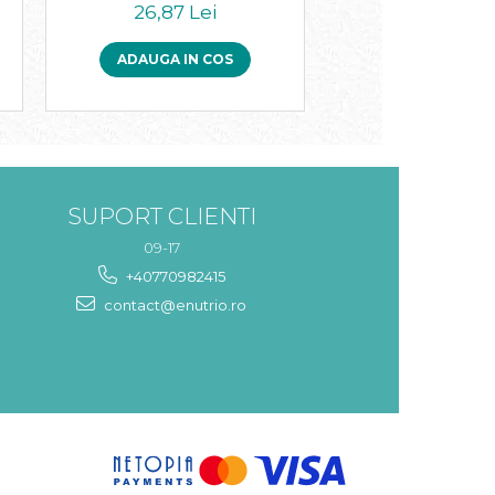
26,87 Lei
35,59 Le
ADAUGA IN COS
ADAUGA IN 
SUPORT CLIENTI
09-17
+40770982415
contact@enutrio.ro