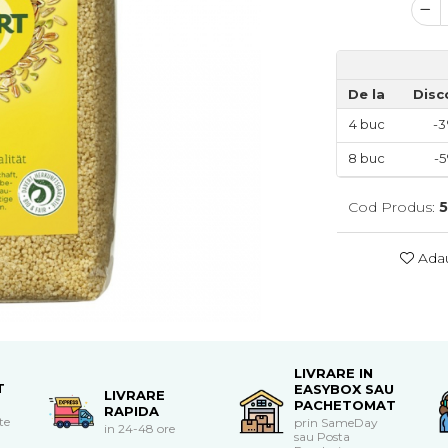
De la
Disc
4
buc
-
8
buc
-
Cod Produs:
5
Adau
LIVRARE IN
T
EASYBOX SAU
LIVRARE
PACHETOMAT
RAPIDA
te
prin SameDay
in 24-48 ore
sau Posta