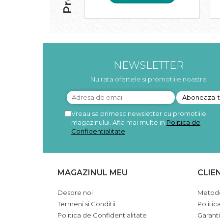
Pudre proteice bio
Superalimente bio
Uleiuri, grasimi si otet
Grasimi bio
Otet bio
NEWSLETTER
Ulei bio
Ulei de masline bio
Nu rata ofertele si promotiile noastre
Uleiuri esentiale alimentare bio
Uleiuri Oxyguard
Vreau sa primesc newsletter cu promotiile
magazinului. Afla mai multe in
Politica de
Confidentialitate
MAGAZINUL MEU
CLIE
Despre noi
Metode
Termeni si Conditii
Politic
Politica de Confidentialitate
Garant