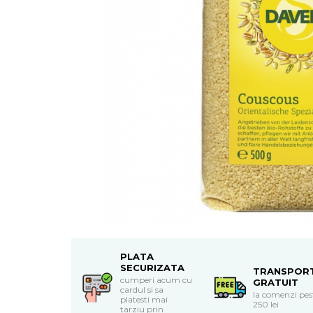
Uleiuri esentiale bio
Mixuri bio si blaturi
Paine bio
Ciocolata, cacao si cafea
Cacao bio
Cafea bio
Cafea bio din cereale
Ciocolata bio
Condimente si supe bio
Condimente bio
Maioneza bio
Mancare asiatica bio
Mustar bio
Sare si mixuri de sare
Supa bio
Dulceata si creme bio
PLATA
SECURIZATA
TRANSPOR
Compoturi bio
cumperi acum cu
GRATUIT
cardul si sa
Creme bio din nuci si alune
la comenzi pes
platesti mai
250 lei
tarziu prin
Gemuri si dulceata bio