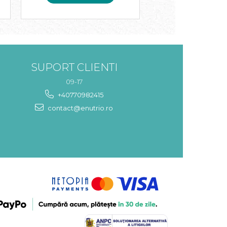
SUPORT CLIENTI
09-17
+40770982415
contact@enutrio.ro