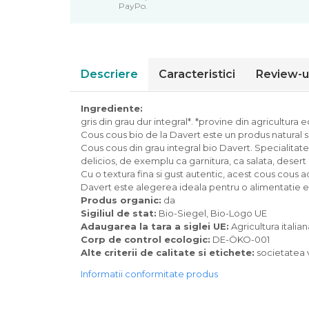
PayPo.
Piure bio din fructe
Dulciuri si batoane bio
Batoane bio cu fructe
Biscuiti si napolitane bio
Descriere
Caracteristici
Review-u
Bomboane bio
Dulciuri bio
Ingrediente:
Guma de mestecat bio
gris din grau dur integral*. *provine din agricultura 
Cous cous bio de la Davert este un produs natural s
Jeleuri bio
Cous cous din grau integral bio Davert. Specialitat
Sticksuri, chipsuri si covrigei
delicios, de exemplu ca garnitura, ca salata, desert 
Fructe, nuci, alune si seminte
Cu o textura fina si gust autentic, acest cous cous a
Davert este alegerea ideala pentru o alimentatie ech
Fructe bio uscate
Produs organic:
da
Nuci si alune bio
Sigiliul de stat:
Bio-Siegel, Bio-Logo UE
Seminte bio din plante oleaginoase
Adaugarea la tara a siglei UE:
Agricultura italian
Seminte bio pentru germinat
Corp de control ecologic:
DE-ÖKO-001
Alte criterii de calitate si etichete:
societatea v
Ingrediente patiserie bio
Informatii conformitate produs
Budinca bio
Indulcitori bio