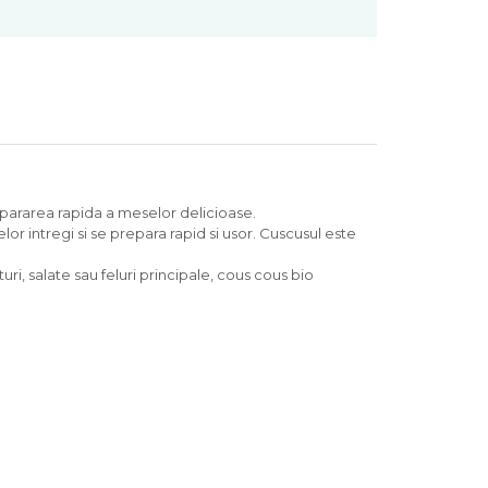
epararea rapida a meselor delicioase.
r intregi si se prepara rapid si usor. Cuscusul este
ri, salate sau feluri principale, cous cous bio