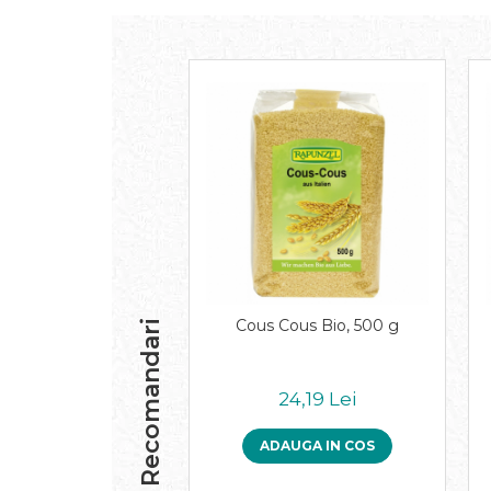
Inghetata bio si decoratiuni
Ingrediente bio pentru copt
Masline bio si antipasti
Antipasti bio
Masline bio
Pesto bio
Musli si terci
Fulgi din cereale bio
Musli bio
Terci bio
Orez bio si leguminoase
Legume bio
Cous Cous Bio, 500 g
Recomandari
Legume bio in conserva
Orez bio
Paste si fidea
24,19 Lei
Paste bio din emmer
ADAUGA IN COS
Paste bio din grau
Paste bio din spelta