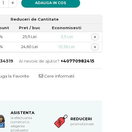
ADAUGA IN COS
Reduceri de Cantitate
ount
Pret
/ buc
Economisesti
+
3%
25,11 Lei
3,11 Lei
+
5%
24,60 Lei
10,36 Lei
34519
Ai nevoie de ajutor?
+40770982415
ga la Favorite
Cere informatii
ASISTENTA
la efectuarea
REDUCERI
comenzii si
promotionale
alegerea
produselor