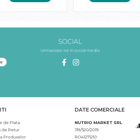
SOCIAL
Urmareste-ne in social media
NTI
DATE COMERCIALE
 de Plata
NUTRIO MARKET SRL
a de Retur
J19/520/2019
ia Produselor
RO41271210