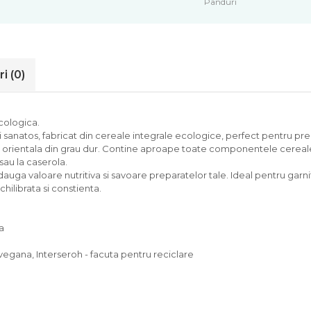
Panduri
ri
(0)
ecologica.
i sanatos, fabricat din cereale integrale ecologice, perfect pentru pr
e orientala din grau dur. Contine aproape toate componentele cerealelo
sau la caserola.
dauga valoare nutritiva si savoare preparatelor tale. Ideal pentru garnitu
ilibrata si constienta.
a
egana, Interseroh - facuta pentru reciclare