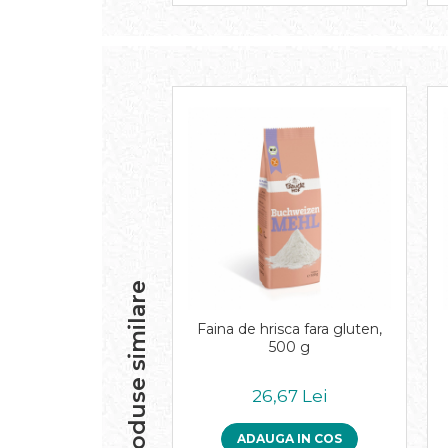
Paste bio fara gluten
Paste bio integrale
Paste bio pentru copii
Paste fainoase bio
Pateu, sosuri si conserve
Conserve de peste bio
Crenvursti si pateu din carne bio
Pateu bio si creme vegetale
Sosuri bio
Produse din tomate
Ketchup bio
Produse similare
Sosuri bio din tomate
Sucuri si bauturi bio
Faina de hrisca fara gluten,
500 g
Lapte bio si bauturi vegetale
Sirop bio
26,67 Lei
Sucuri din fructe si legume bio
Superalimente
ADAUGA IN COS