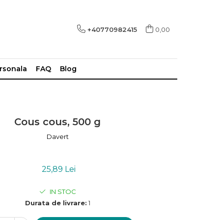
+40770982415
0,00
ersonala
FAQ
Blog
Cous cous, 500 g
Davert
25,89 Lei
IN STOC
Durata de livrare:
1