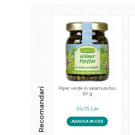
Inghetata bio si decoratiuni
Ingrediente bio pentru copt
Masline bio si antipasti
Antipasti bio
Masline bio
Pesto bio
Musli si terci
Fulgi din cereale bio
Musli bio
Terci bio
Orez bio si leguminoase
Legume bio
Piper verde in saramura bio,
Recomandari
60 g
Legume bio in conserva
Orez bio
24,05 Lei
Paste si fidea
Paste bio din emmer
ADAUGA IN COS
Paste bio din grau
Paste bio din spelta