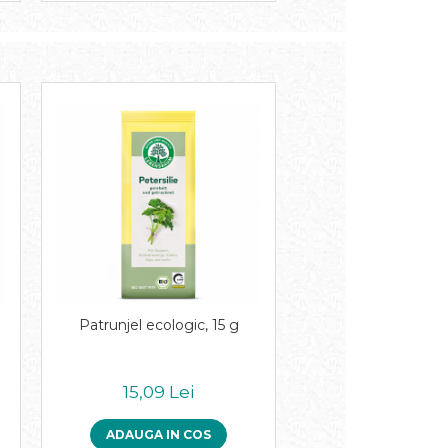
g
Patrunjel ecologic, 15 g
15,09 Lei
ADAUGA IN COS