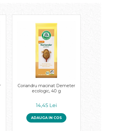
r
Coriandru macinat Demeter
ecologic, 40 g
14,45 Lei
ADAUGA IN COS