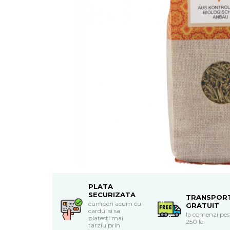
Uleiuri esentiale bio
Mixuri bio si blaturi
Paine bio
Ciocolata, cacao si cafea
Cacao bio
Cafea bio
Cafea bio din cereale
Ciocolata bio
Condimente si supe bio
Condimente bio
Maioneza bio
Mancare asiatica bio
Mustar bio
Sare si mixuri de sare
Supa bio
PLATA
Dulceata si creme bio
SECURIZATA
TRANSPOR
Compoturi bio
cumperi acum cu
GRATUIT
cardul si sa
la comenzi pes
Creme bio din nuci si alune
platesti mai
250 lei
tarziu prin
Gemuri si dulceata bio