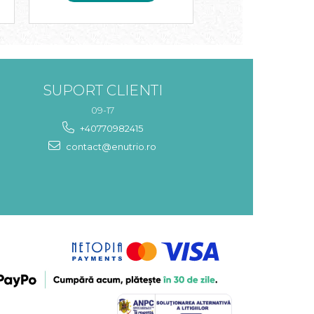
SUPORT CLIENTI
09-17
+40770982415
contact@enutrio.ro