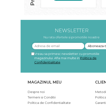
Pudre proteice bio
Superalimente bio
Uleiuri, grasimi si otet
Grasimi bio
Otet bio
NEWSLETTER
Ulei bio
Ulei de masline bio
Nu rata ofertele si promotiile noastre
Uleiuri esentiale alimentare bio
Uleiuri Oxyguard
Vreau sa primesc newsletter cu promotiile
magazinului. Afla mai multe in
Politica de
Confidentialitate
MAGAZINUL MEU
CLIE
Despre noi
Metode
Termeni si Conditii
Politic
Politica de Confidentialitate
Garant