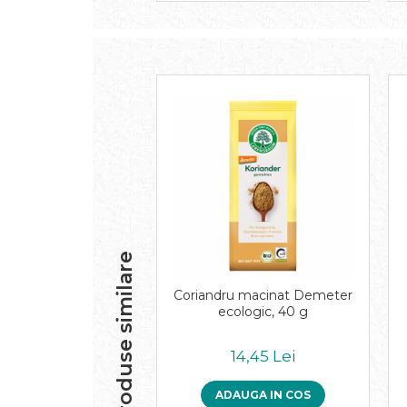
Paste bio fara gluten
Paste bio integrale
Paste bio pentru copii
Paste fainoase bio
Pateu, sosuri si conserve
Conserve de peste bio
Crenvursti si pateu din carne bio
Pateu bio si creme vegetale
Sosuri bio
Produse din tomate
Ketchup bio
Produse similare
Sosuri bio din tomate
Sucuri si bauturi bio
Coriandru macinat Demeter
ecologic, 40 g
Lapte bio si bauturi vegetale
Sirop bio
14,45 Lei
Sucuri din fructe si legume bio
Superalimente
ADAUGA IN COS