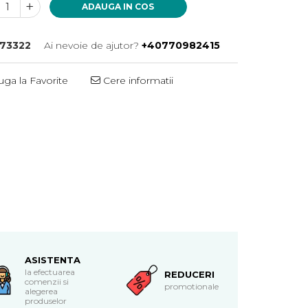
ADAUGA IN COS
73322
Ai nevoie de ajutor?
+40770982415
ga la Favorite
Cere informatii
ASISTENTA
la efectuarea
REDUCERI
comenzii si
promotionale
alegerea
produselor