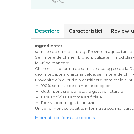
PayPo.
Piure bio din fructe
Dulciuri si batoane bio
Batoane bio cu fructe
Biscuiti si napolitane bio
Descriere
Caracteristici
Review-u
Bomboane bio
Dulciuri bio
Ingrediente:
Guma de mestecat bio
seminte de chimen intregi. Provin din agricultura e
Semintele de chimen bio sunt utilizate in mod clasi
Jeleuri bio
feluri de mancare.
Sticksuri, chipsuri si covrigei
Chimenul sub forma de seminte ecologice de la Dennr
Fructe, nuci, alune si seminte
usor intepator si o aroma calda, semintele de chime
Provenite din culturi bio certificate, semintele sun
Fructe bio uscate
100% seminte de chimen ecologice
Nuci si alune bio
Gust intens si proprietati digestive naturale
Seminte bio din plante oleaginoase
Fara aditivi sau arome artificiale
Potrivit pentru gatit si infuzii
Seminte bio pentru germinat
Un condiment cu traditie, in forma sa cea mai curata 
Ingrediente patiserie bio
Informatii conformitate produs
Budinca bio
Indulcitori bio