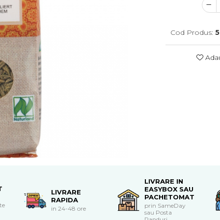
Cod Produs:
5
Adau
LIVRARE IN
T
EASYBOX SAU
LIVRARE
PACHETOMAT
RAPIDA
te
prin SameDay
in 24-48 ore
sau Posta
Panduri