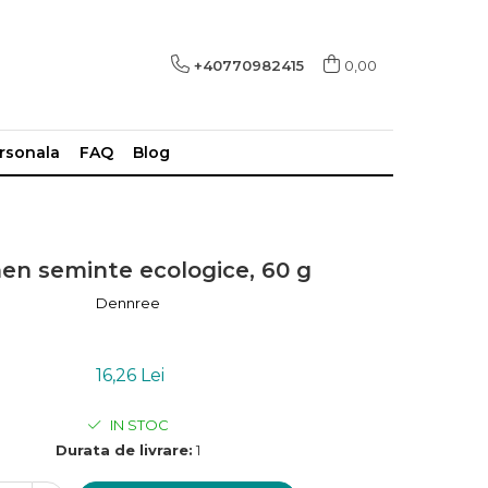
+40770982415
0,00
ersonala
FAQ
Blog
en seminte ecologice, 60 g
Dennree
16,26 Lei
IN STOC
Durata de livrare:
1