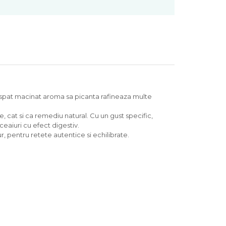
oaspat macinat aroma sa picanta rafineaza multe
cat si ca remediu natural. Cu un gust specific,
eaiuri cu efect digestiv.
, pentru retete autentice si echilibrate.