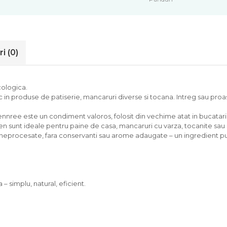
ri
(0)
cologica.
c in produse de patiserie, mancaruri diverse si tocana. Intreg sau pr
ee este un condiment valoros, folosit din vechime atat in bucatarie, 
n sunt ideale pentru paine de casa, mancaruri cu varza, tocanite sau c
t neprocesate, fara conservanti sau arome adaugate – un ingredient pur
– simplu, natural, eficient.