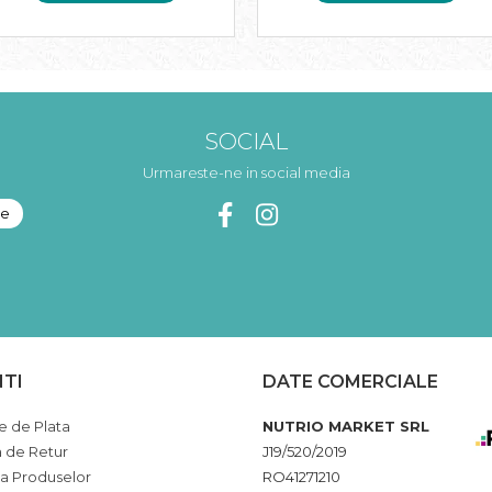
SOCIAL
Urmareste-ne in social media
NTI
DATE COMERCIALE
 de Plata
NUTRIO MARKET SRL
a de Retur
J19/520/2019
ia Produselor
RO41271210