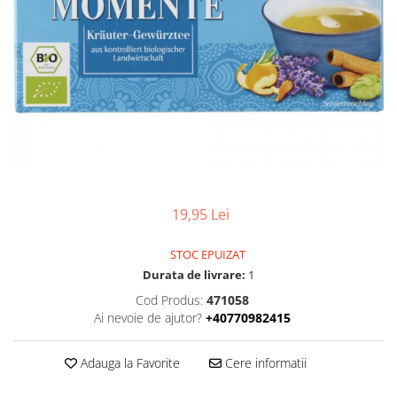
Uleiuri esentiale bio
Faina bio si gris
Mixuri bio si blaturi
Paine bio
Ciocolata, cacao si cafea
Cacao bio
Cafea bio
Cafea bio din cereale
Ciocolata bio
Condimente si supe bio
19,95 Lei
Condimente bio
Maioneza bio
STOC EPUIZAT
Mancare asiatica bio
Durata de livrare:
1
Mustar bio
Cod Produs:
471058
Ai nevoie de ajutor?
+40770982415
Sare si mixuri de sare
Supa bio
Adauga la Favorite
Cere informatii
Dulceata si creme bio
Compoturi bio