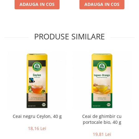
ADAUGA IN COS
ADAUGA IN COS
Lapte bio si bauturi vegetale
Sirop bio
Sucuri din fructe si legume bio
Superalimente
PRODUSE SIMILARE
Pudre proteice bio
Superalimente bio
Uleiuri, grasimi si otet
Grasimi bio
Otet bio
Ulei bio
Ulei de masline bio
Uleiuri esentiale alimentare bio
Uleiuri Oxyguard
Ceai negru Ceylon, 40 g
Ceai de ghimbir cu
portocale bio, 40 g
18,16 Lei
19,81 Lei