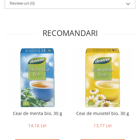
Review-uri
(0)
Paste si fidea
Paste bio din emmer
Paste bio din grau
Paste bio din spelta
RECOMANDARI
Paste bio fara gluten
Paste bio integrale
Paste bio pentru copii
Paste fainoase bio
Pateu, sosuri si conserve
Conserve de peste bio
Crenvursti si pateu din carne bio
Pateu bio si creme vegetale
Sosuri bio
Produse din tomate
Ceai de menta bio, 30 g
Ceai de musetel bio, 30 g
Ketchup bio
14,16 Lei
13,77 Lei
Sosuri bio din tomate
Sucuri si bauturi bio