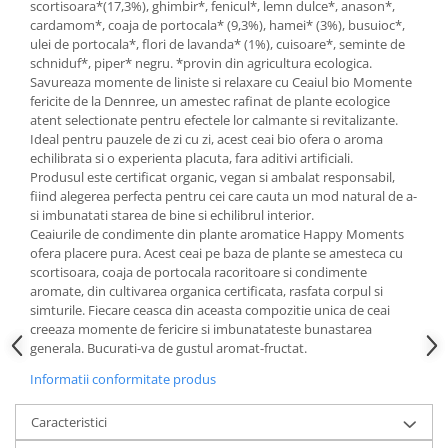
scortisoara*(17,3%), ghimbir*, fenicul*, lemn dulce*, anason*,
cardamom*, coaja de portocala* (9,3%), hamei* (3%), busuioc*,
Budinca bio
ulei de portocala*, flori de lavanda* (1%), cuisoare*, seminte de
Indulcitori bio
schniduf*, piper* negru. *provin din agricultura ecologica.
Inghetata bio si decoratiuni
Savureaza momente de liniste si relaxare cu Ceaiul bio Momente
fericite de la Dennree, un amestec rafinat de plante ecologice
Ingrediente bio pentru copt
atent selectionate pentru efectele lor calmante si revitalizante.
Masline bio si antipasti
Ideal pentru pauzele de zi cu zi, acest ceai bio ofera o aroma
echilibrata si o experienta placuta, fara aditivi artificiali.
Antipasti bio
Produsul este certificat organic, vegan si ambalat responsabil,
Masline bio
fiind alegerea perfecta pentru cei care cauta un mod natural de a-
si imbunatati starea de bine si echilibrul interior.
Pesto bio
Ceaiurile de condimente din plante aromatice Happy Moments
Musli si terci
ofera placere pura. Acest ceai pe baza de plante se amesteca cu
scortisoara, coaja de portocala racoritoare si condimente
Fulgi din cereale bio
aromate, din cultivarea organica certificata, rasfata corpul si
Musli bio
simturile. Fiecare ceasca din aceasta compozitie unica de ceai
Terci bio
creeaza momente de fericire si imbunatateste bunastarea
generala. Bucurati-va de gustul aromat-fructat.
Orez bio si leguminoase
Informatii conformitate produs
Legume bio
Legume bio in conserva
Caracteristici
Orez bio