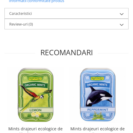
Informatii conformitate produs
Paste si fidea
Paste bio din emmer
Caracteristici
Paste bio din grau
Review-uri
(0)
Paste bio din spelta
Paste bio fara gluten
Paste bio integrale
RECOMANDARI
Paste bio pentru copii
Paste fainoase bio
Pateu, sosuri si conserve
Conserve de peste bio
Crenvursti si pateu din carne bio
Pateu bio si creme vegetale
Sosuri bio
Produse din tomate
Ketchup bio
Sosuri bio din tomate
Mints drajeuri ecologice de
Mints drajeuri ecologice de
Sucuri si bauturi bio