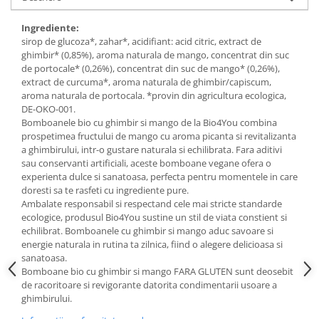
Budinca bio
Ingrediente:
Indulcitori bio
sirop de glucoza*, zahar*, acidifiant: acid citric, extract de
ghimbir* (0,85%), aroma naturala de mango, concentrat din suc
Inghetata bio si decoratiuni
de portocale* (0,26%), concentrat din suc de mango* (0,26%),
Ingrediente bio pentru copt
extract de curcuma*, aroma naturala de ghimbir/capiscum,
Masline bio si antipasti
aroma naturala de portocala. *provin din agricultura ecologica,
DE-OKO-001.
Antipasti bio
Bomboanele bio cu ghimbir si mango de la Bio4You combina
Masline bio
prospetimea fructului de mango cu aroma picanta si revitalizanta
a ghimbirului, intr-o gustare naturala si echilibrata. Fara aditivi
Pesto bio
sau conservanti artificiali, aceste bomboane vegane ofera o
Musli si terci
experienta dulce si sanatoasa, perfecta pentru momentele in care
doresti sa te rasfeti cu ingrediente pure.
Fulgi din cereale bio
Ambalate responsabil si respectand cele mai stricte standarde
Musli bio
ecologice, produsul Bio4You sustine un stil de viata constient si
echilibrat. Bomboanele cu ghimbir si mango aduc savoare si
Terci bio
energie naturala in rutina ta zilnica, fiind o alegere delicioasa si
Orez bio si leguminoase
sanatoasa.
Bomboane bio cu ghimbir si mango FARA GLUTEN sunt deosebit
Legume bio
de racoritoare si revigorante datorita condimentarii usoare a
Legume bio in conserva
ghimbirului.
Orez bio