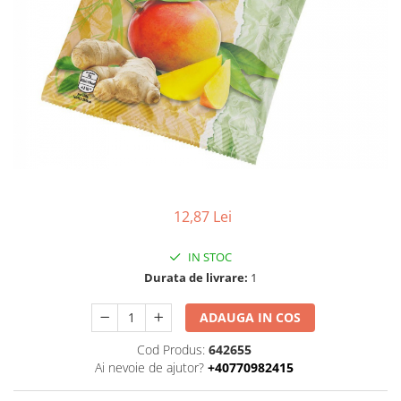
Uleiuri esentiale bio
Faina bio si gris
Mixuri bio si blaturi
Paine bio
Ciocolata, cacao si cafea
Cacao bio
Cafea bio
Cafea bio din cereale
Ciocolata bio
Condimente si supe bio
12,87 Lei
Condimente bio
Maioneza bio
IN STOC
Mancare asiatica bio
Durata de livrare:
1
Mustar bio
ADAUGA IN COS
Sare si mixuri de sare
Supa bio
Cod Produs:
642655
Ai nevoie de ajutor?
+40770982415
Dulceata si creme bio
Compoturi bio