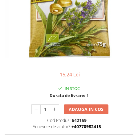
Uleiuri esentiale bio
Faina bio si gris
Mixuri bio si blaturi
Paine bio
Ciocolata, cacao si cafea
Cacao bio
Cafea bio
Cafea bio din cereale
Ciocolata bio
Condimente si supe bio
15,24 Lei
Condimente bio
Maioneza bio
IN STOC
Mancare asiatica bio
Durata de livrare:
1
Mustar bio
ADAUGA IN COS
Sare si mixuri de sare
Supa bio
Cod Produs:
642159
Ai nevoie de ajutor?
+40770982415
Dulceata si creme bio
Compoturi bio