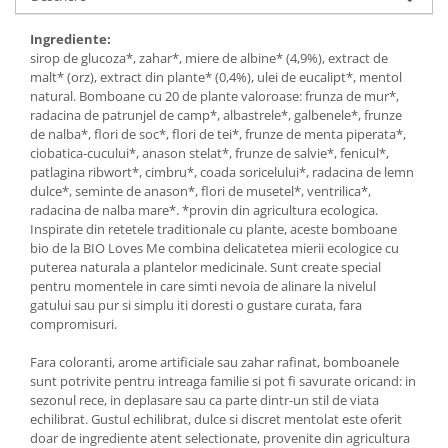
Budinca bio
Ingrediente:
Indulcitori bio
sirop de glucoza*, zahar*, miere de albine* (4,9%), extract de
malt* (orz), extract din plante* (0,4%), ulei de eucalipt*, mentol
Inghetata bio si decoratiuni
natural. Bomboane cu 20 de plante valoroase: frunza de mur*,
Ingrediente bio pentru copt
radacina de patrunjel de camp*, albastrele*, galbenele*, frunze
Masline bio si antipasti
de nalba*, flori de soc*, flori de tei*, frunze de menta piperata*,
ciobatica-cucului*, anason stelat*, frunze de salvie*, fenicul*,
Antipasti bio
patlagina ribwort*, cimbru*, coada soricelului*, radacina de lemn
Masline bio
dulce*, seminte de anason*, flori de musetel*, ventrilica*,
radacina de nalba mare*. *provin din agricultura ecologica.
Pesto bio
Inspirate din retetele traditionale cu plante, aceste bomboane
Musli si terci
bio de la BIO Loves Me combina delicatetea mierii ecologice cu
puterea naturala a plantelor medicinale. Sunt create special
Fulgi din cereale bio
pentru momentele in care simti nevoia de alinare la nivelul
Musli bio
gatului sau pur si simplu iti doresti o gustare curata, fara
compromisuri.
Terci bio
Orez bio si leguminoase
Fara coloranti, arome artificiale sau zahar rafinat, bomboanele
sunt potrivite pentru intreaga familie si pot fi savurate oricand: in
Legume bio
sezonul rece, in deplasare sau ca parte dintr-un stil de viata
Legume bio in conserva
echilibrat. Gustul echilibrat, dulce si discret mentolat este oferit
Orez bio
doar de ingrediente atent selectionate, provenite din agricultura