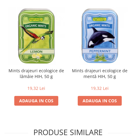
Lapte bio si bauturi vegetale
Sirop bio
Sucuri din fructe si legume bio
Superalimente
Pudre proteice bio
Superalimente bio
Uleiuri, grasimi si otet
Grasimi bio
Mints drajeuri ecologice de
Mints drajeuri ecologice de
Otet bio
lămâie HIH, 50 g
mentă HIH, 50 g
Ulei bio
19,32 Lei
19,32 Lei
Ulei de masline bio
Uleiuri esentiale alimentare bio
ADAUGA IN COS
ADAUGA IN COS
Uleiuri Oxyguard
PRODUSE SIMILARE