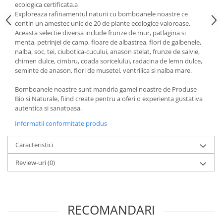
ecologica certificata.a
Paste si fidea
Exploreaza rafinamentul naturii cu bomboanele noastre ce
Paste bio din emmer
contin un amestec unic de 20 de plante ecologice valoroase.
Aceasta selectie diversa include frunze de mur, patlagina si
Paste bio din grau
menta, petrinjei de camp, floare de albastrea, flori de galbenele,
Paste bio din spelta
nalba, soc, tei, ciubotica-cucului, anason stelat, frunze de salvie,
Paste bio fara gluten
chimen dulce, cimbru, coada soricelului, radacina de lemn dulce,
seminte de anason, flori de musetel, ventrilica si nalba mare.
Paste bio integrale
Paste bio pentru copii
Bomboanele noastre sunt mandria gamei noastre de Produse
Bio si Naturale, fiind create pentru a oferi o experienta gustativa
Paste fainoase bio
autentica si sanatoasa.
Pateu, sosuri si conserve
Informatii conformitate produs
Conserve de peste bio
Crenvursti si pateu din carne bio
Caracteristici
Pateu bio si creme vegetale
Review-uri
(0)
Sosuri bio
Produse din tomate
Ketchup bio
RECOMANDARI
Sosuri bio din tomate
Sucuri si bauturi bio