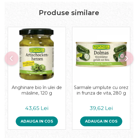
Pudre proteice bio
Superalimente bio
Produse similare
Uleiuri, grasimi si otet
Grasimi bio
Otet bio
Ulei bio
Ulei de masline bio
Uleiuri esentiale alimentare bio
Uleiuri Oxyguard
Anghinare bio în ulei de
Sarmale umplute cu orez
măsline, 120 g
in frunza de vita, 280 g
43,65 Lei
39,62 Lei
ADAUGA IN COS
ADAUGA IN COS