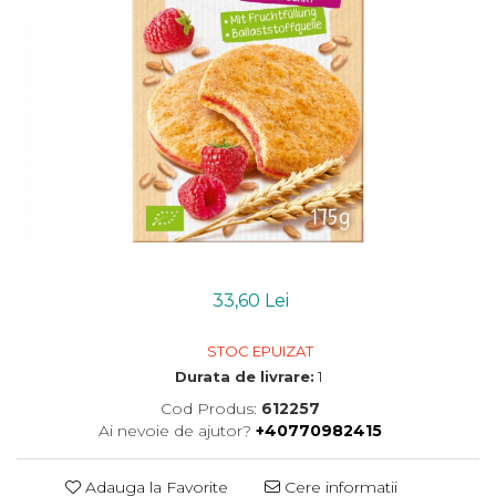
Uleiuri esentiale bio
Mixuri bio si blaturi
Paine bio
Ciocolata, cacao si cafea
Cacao bio
Cafea bio
Cafea bio din cereale
Ciocolata bio
Condimente si supe bio
Condimente bio
Maioneza bio
Mancare asiatica bio
33,60 Lei
Mustar bio
STOC EPUIZAT
Sare si mixuri de sare
Durata de livrare:
1
Supa bio
Dulceata si creme bio
Cod Produs:
612257
Ai nevoie de ajutor?
+40770982415
Compoturi bio
Creme bio din nuci si alune
Adauga la Favorite
Cere informatii
Gemuri si dulceata bio