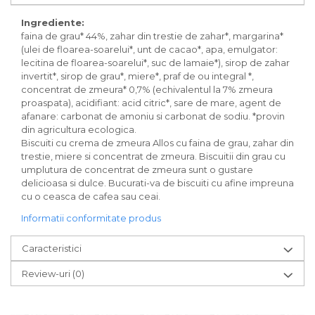
Inghetata bio si decoratiuni
Ingrediente bio pentru copt
Ingrediente:
Masline bio si antipasti
faina de grau* 44%, zahar din trestie de zahar*, margarina*
(ulei de floarea-soarelui*, unt de cacao*, apa, emulgator:
Antipasti bio
lecitina de floarea-soarelui*, suc de lamaie*), sirop de zahar
Masline bio
invertit*, sirop de grau*, miere*, praf de ou integral *,
concentrat de zmeura* 0,7% (echivalentul la 7% zmeura
Pesto bio
proaspata), acidifiant: acid citric*, sare de mare, agent de
Musli si terci
afanare: carbonat de amoniu si carbonat de sodiu. *provin
Fulgi din cereale bio
din agricultura ecologica.
Biscuiti cu crema de zmeura Allos cu faina de grau, zahar din
Musli bio
trestie, miere si concentrat de zmeura. Biscuitii din grau cu
Terci bio
umplutura de concentrat de zmeura sunt o gustare
Orez bio si leguminoase
delicioasa si dulce. Bucurati-va de biscuiti cu afine impreuna
cu o ceasca de cafea sau ceai.
Legume bio
Informatii conformitate produs
Legume bio in conserva
Orez bio
Caracteristici
Paste si fidea
Review-uri
(0)
Paste bio din emmer
Paste bio din grau
Paste bio din spelta