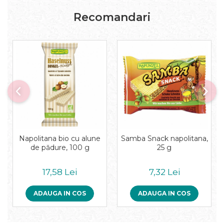
Paste bio fara gluten
Recomandari
Paste bio integrale
Paste bio pentru copii
Paste fainoase bio
Pateu, sosuri si conserve
Conserve de peste bio
Crenvursti si pateu din carne bio
Pateu bio si creme vegetale
Sosuri bio
Produse din tomate
Ketchup bio
Napolitana bio cu alune
Samba Snack napolitana,
Sosuri bio din tomate
de pădure, 100 g
25 g
Sucuri si bauturi bio
17,58 Lei
7,32 Lei
Lapte bio si bauturi vegetale
Sirop bio
ADAUGA IN COS
ADAUGA IN COS
Sucuri din fructe si legume bio
Superalimente